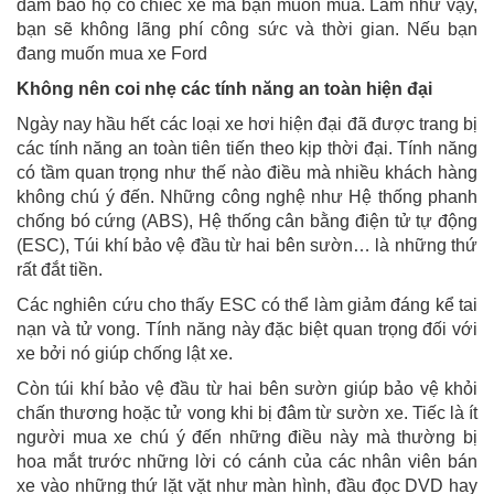
đảm bảo họ có chiếc xe mà bạn muốn mua. Làm như vậy,
bạn sẽ không lãng phí công sức và thời gian. Nếu bạn
đang muốn mua xe Ford
Không nên coi nhẹ các tính năng an toàn hiện đại
Ngày nay hầu hết các loại xe hơi hiện đại đã được trang bị
các tính năng an toàn tiên tiến theo kịp thời đại. Tính năng
có tầm quan trọng như thế nào điều mà nhiều khách hàng
không chú ý đến. Những công nghệ như Hệ thống phanh
chống bó cứng (ABS), Hệ thống cân bằng điện tử tự động
(ESC), Túi khí bảo vệ đầu từ hai bên sườn… là những thứ
rất đắt tiền.
Các nghiên cứu cho thấy ESC có thể làm giảm đáng kể tai
nạn và tử vong. Tính năng này đặc biệt quan trọng đối với
xe bởi nó giúp chống lật xe.
Còn túi khí bảo vệ đầu từ hai bên sườn giúp bảo vệ khỏi
chấn thương hoặc tử vong khi bị đâm từ sườn xe. Tiếc là ít
người mua xe chú ý đến những điều này mà thường bị
hoa mắt trước những lời có cánh của các nhân viên bán
xe vào những thứ lặt vặt như màn hình, đầu đọc DVD hay