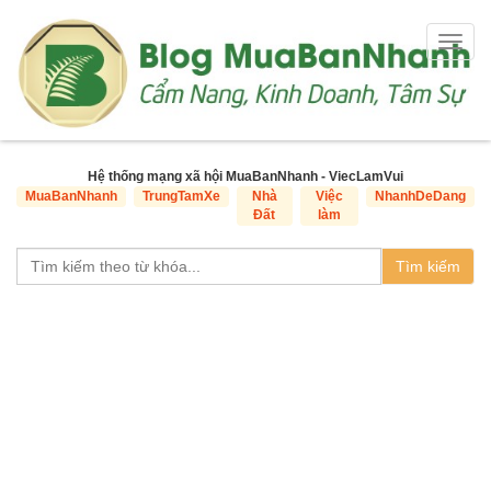
Togg
navig
Hệ thống mạng xã hội MuaBanNhanh - ViecLamVui
MuaBanNhanh
TrungTamXe
Nhà
Việc
NhanhDeDang
Đất
làm
Tìm kiếm