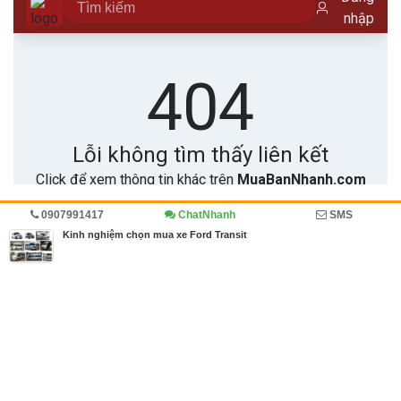
0907991417
ChatNhanh
SMS
Trang chủ
Diễn đàn
Cẩm nang mua bán
Kinh nghiệm chọn mua xe Ford Transit
MBN share
>> Quảng cáo miễn phí
Kinh nghiệm chọn mua xe Ford Transit
| Diễn đàn, Cẩm nang mua bán
Từ khóa tìm kiếm
ban xe ford transit
,
giá xe ford transit
,
xe Ford T
ransit