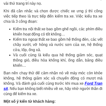
vài thứ trang trí này nọ.
Khi đã cân nhắc và chọn được chiếc xe ưng ý thì công
việc tiếp theo là trực tiếp đến kiểm tra xe. Việc kiểu tra xe
chia là 3 công đoạn:
Kiểm tra nội thất xe bao gồm ghế ngồi, các phím điều
khiển hoạt động có tốt không…
Kiểm tra ngoại thất xe bao gồm hệ thống đèn, các vết
chầy xướt, vỡ hỏng và nước sơn của xe, hệ thống
cửa, lốp, ống xả.
Và cuối cùng là kiểu qua hệ thống giảm sóc, quạt
thông gió, điều hòa không khí, ống dẫn, bảng điều
khiển…
Bạn nên chạy thử để cảm nhận nó về máy móc còn khỏe
không, hệ thống giảm xóc vầ chuyển động có mượt mà
không. Và đánh giá cuối cùng trước khi mua xe
Ford Tran
sit
. Nếu bạn không biết nhiều về xe, hãy nhờ người thân đi
cùng để kiểm tra xe.
Một số ý kiến từ khách hàng: