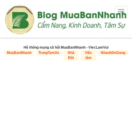
Togg
navig
Hệ thống mạng xã hội MuaBanNhanh - ViecLamVui
MuaBanNhanh
TrungTamXe
Nhà
Việc
NhanhDeDang
Đất
làm