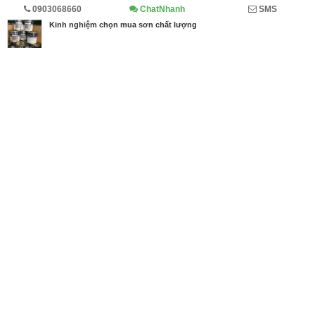
0903068660
ChatNhanh
SMS
Trang chủ
Diễn đàn
Cẩm nang mua bán
Cẩm nang
Kinh nghiệm chọn mua sơn chất lượng
MBN share
>> Quảng cáo miễn phí
Kinh nghiệm chọn mua sơn chất lượng
| Diễn đàn, Cẩm nang mua bán,
Cẩm nang
Từ khóa tìm kiếm
cách chọn sơn nhà
,
Kinh nghiệm chọn mua sơn
chất lượng
,
mua sơn nhà
Bài viết liên quan Kinh nghiệm chọn mua sơn chất
lượng
Tin cùng người đăng
07/05/2018
Tìm địa chỉ bán sơn Epoxy chính hãng, giá rẻ tại T
PHCM
1764
07/05/2018
Bảng báo giá sơn Epoxy năm 2018 tại TPHCM
2345