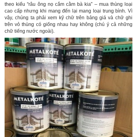
theo kiểu “râu ông nọ cắm cằm bà kia” – mua thùng loại
cao cấp nhưng khi mang đến lại mang loại trung bình. Vì
vậy, chúng ta phải xem kỹ chữ trên bảng giá và chữ ghi
trên vỏ thùng có giống nhau hay không (chú ý cả những
chữ tiếng nước ngoài).