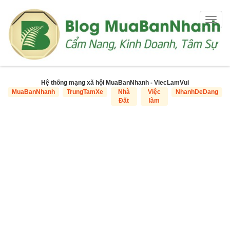
Togg
navig
Hệ thống mạng xã hội MuaBanNhanh - ViecLamVui
MuaBanNhanh
TrungTamXe
Nhà
Việc
NhanhDeDang
Đất
làm