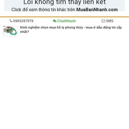
0965297979
ChatNhanh
SMS
Trang chủ
Diễn đàn
Cẩm nang mua bán
Cẩm nang
Kinh nghiệm chọn mua hồ ly phong thủy - mua ở đâu đáng tin cậy
nhất?
MBN share
>> Quảng cáo miễn phí
Kinh nghiệm chọn mua hồ ly phong thủy - mua ở đâu đáng tin cậy
nhất?
| Diễn đàn, Cẩm nang mua bán, Cẩm nang
Từ khóa tìm kiếm
chọn mua hồ ly phong thủy
,
hồ ly phong thủy
,
m
ua đá hồ ly ở đâu
Bài viết liên quan Kinh nghiệm chọn mua hồ ly
phong thủy - mua ở đâu đáng tin cậy nhất?
Tin cùng người đăng
22/06/2018
Phân biêt thạch anh trắng uy tín
769
22/06/2018
Thạch anh tóc xanh phù hợp cho người mệnh Hỏa