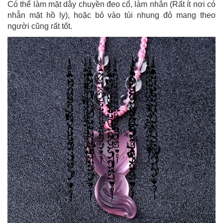
Có thể làm mặt dây chuyền đeo cổ, làm nhẫn (Rất ít nơi có
nhẫn mặt hồ ly), hoặc bỏ vào túi nhung đỏ mang theo
người cũng rất tốt.