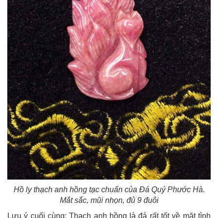
Hồ ly thạch anh hồng tạc chuẩn của Đá Quý Phước Hà.
Mắt sắc, mũi nhọn, đủ 9 đuôi
Lưu ý cuối cùng: Thạch anh hồng là đá rất tốt về mặt tình