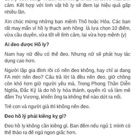
cảm. Kết hợp với linh vật hồ ly sẽ đem lại hiệu quả gấp
nhiều lần.
Xin chúc mừng những bạn mệnh Thổ hoặc Hỏa. Các bạn
rất may mắn vì hồ ly thạch anh hồng là lựa chọn 10 điểm,
vừa cầu duyên, vừa tốt về tình cảm, lại vừa hợp mệnh (y)
Ai đeo được Hồ ly?
Nam hay nữ đều có thể đeo. Nhưng nữ sẽ phát huy tác
dụng cao hơn.
Người lập gia đình rồi có nên đeo không, hay chỉ ai đang
FA mới nên đeo? Câu trả lời là đều nên đeo, giữ chồng
còn khó hơn giữ người yêu mà, Trong Phong Thần Diễn
Nghĩa, Đắc Kỷ là do hồ ly hóa thành, quyến rũ và làm mê
đắm Trụ Vương, khiến ông ta không thể nào dứt ra nổi.
Trẻ con và người già thì không nên đeo.
Đeo hồ lý phải kiêng kỵ gì?
Đeo hồ ly không cần kiêng gì. Ban đêm nếu ngủ 1 mình có
thể tháo ra để ngủ ngon giấc hơn.