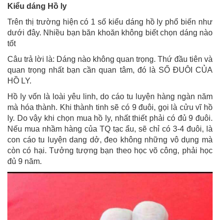
Kiểu dáng Hồ ly
Trên thị trường hiện có 1 số kiểu dáng hồ ly phổ biến như
dưới đây. Nhiều bạn băn khoăn không biết chọn dáng nào
tốt
Câu trả lời là: Dáng nào không quan trọng. Thứ đầu tiên và
quan trọng nhất bạn cần quan tâm, đó là SỐ ĐUÔI CỦA
HỒ LY.
Hồ ly vốn là loài yêu linh, do cáo tu luyện hàng ngàn năm
mà hóa thành. Khi thành tinh sẽ có 9 đuôi, gọi là cửu vĩ hồ
ly. Do vậy khi chọn mua hồ ly, nhất thiết phải có đủ 9 đuôi.
Nếu mua nhầm hàng của TQ tạc ẩu, sẽ chỉ có 3-4 đuôi, là
con cáo tu luyện dang dở, đeo không những vô dụng mà
còn có hại. Tưởng tượng bạn theo học võ công, phải học
đủ 9 năm.