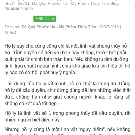
nhất?, 82711, Đá Quý Phước Hà - Mỹ Phẩm Thủy Tiên Blog
MuaBanNhanh
MBN share
Đăng bởi
Đá Quý Phước Hà - Mỹ Phẩm Thủy Tiên
| 02/07/2018 |
861
Hồ ly suy cho cùng cũng chỉ là một linh vật phong thủy hỗ
trợ. Tình duyên có đến với bạn hay không, trước hết phải
xuất phát từ chính bản thân bạn. Nếu không tu tâm dưỡng
tính, trau chuốt ngoại hình, chịu khó giao lưu tìm hiểu thì hồ
ly nào có cơ hội phát huy ý nghĩa.
Tác dụng của hồ ly rất mạnh, và có chút tà trong đó. Dùng
hồ ly để cầu duyên, chứ đừng dùng để làm những việc thất
đức, chẳng hạn như giựt chồng người khác, e rằng sẽ
không có kết quả tốt đẹp.
Hồ ly là linh vật số 1 trong phong thủy để cầu duyên, rất
nhiều người biết điều này.
Nhưng hồ ly cũng là một linh vật “nguy hiểm”, nếu không