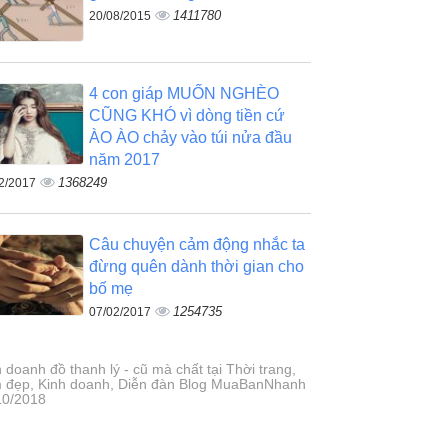
1411780
20/08/2015
4 con giáp MUỐN NGHÈO
CŨNG KHÓ vì dòng tiền cứ
ÀO ÀO chảy vào túi nửa đầu
năm 2017
1368249
2/2017
Câu chuyện cảm động nhắc ta
đừng quên dành thời gian cho
bố mẹ
1254735
07/02/2017
 doanh đồ thanh lý - cũ mà chất tại Thời trang,
 đẹp, Kinh doanh, Diễn đàn Blog MuaBanNhanh
10/2018