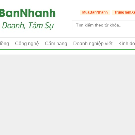
MuaBanNhanh
TrungTamX
đồng
Công nghệ
Cẩm nang
Doanh nghiệp viết
Kinh d