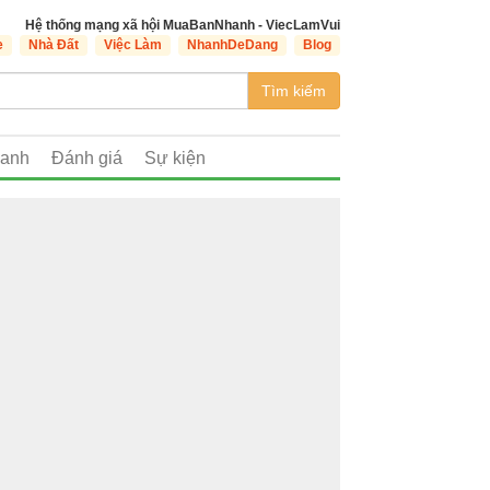
Hệ thống mạng xã hội MuaBanNhanh - ViecLamVui
e
Nhà Đất
Việc Làm
NhanhDeDang
Blog
Tìm kiếm
oanh
Đánh giá
Sự kiện