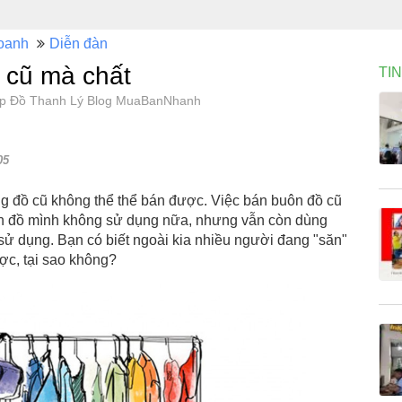
oanh
Diễn đàn
- cũ mà chất
TI
Shop Đồ Thanh Lý Blog MuaBanNhanh
05
ng đồ cũ không thể thể bán được. Việc bán buôn đồ cũ
món đồ mình không sử dụng nữa, nhưng vẫn còn dùng
sử dụng. Bạn có biết ngoài kia nhiều người đang "săn"
ợc, tại sao không?