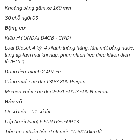
Khoảng sáng gầm xe
160 mm
Số chỗ ngồi
03
Động cơ
Kiểu
HYUNDAI D4CB - CRDi
Loại
Diesel, 4 kỳ, 4 xilanh thẳng hàng, làm mát bằng nước,
tăng áp-làm mát khí nạp, phun nhiên liệu điều khiển điện
tử (ECU).
Dung tích xilanh
2.497 cc
Công suất cực đại 130/3.800
Ps/rpm
Momen xoắn cực đại 255/1.500-3.500
N.m/rpm
Hộp số
06 số tiến + 01 số lùi
Lốp (trước/sau)
6.50R16/5.50R13
Tiêu hao nhiên liệu định mức
10,5/100km lít