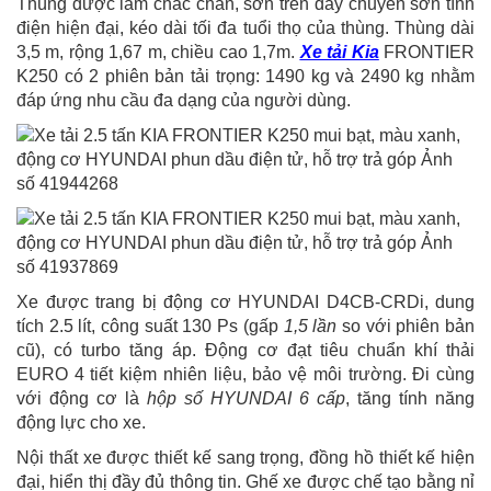
Thùng được làm chắc chắn, sơn trên dây chuyên sơn tĩnh
điện hiện đại, kéo dài tối đa tuổi thọ của thùng. Thùng dài
3,5 m, rộng 1,67 m, chiều cao 1,7m.
Xe tải Kia
FRONTIER
K250 có 2 phiên bản tải trọng: 1490 kg và 2490 kg nhằm
đáp ứng nhu cầu đa dạng của người dùng.
Xe được trang bị động cơ HYUNDAI D4CB-CRDi, dung
tích 2.5 lít, công suất 130 Ps (gấp
1,5 lần
so với phiên bản
cũ), có turbo tăng áp. Động cơ đạt tiêu chuẩn khí thải
EURO 4 tiết kiệm nhiên liệu, bảo vệ môi trường. Đi cùng
với động cơ là
hộp số HYUNDAI 6 cấp
, tăng tính năng
động lực cho xe.
Nội thất xe được thiết kế sang trọng, đồng hồ thiết kế hiện
đại, hiển thị đầy đủ thông tin. Ghế xe được chế tạo bằng nỉ