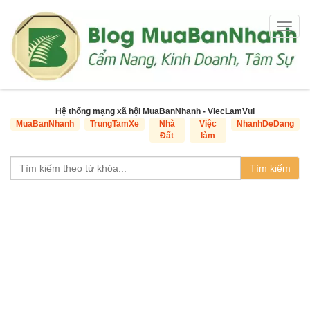
Togg
navig
Hệ thống mạng xã hội MuaBanNhanh - ViecLamVui
MuaBanNhanh
TrungTamXe
Nhà
Việc
NhanhDeDang
Đất
làm
Tìm kiếm