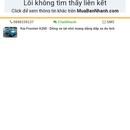
0898159137
ChatNhanh
SMS
Trang chủ
Diễn đàn
Đánh giá
Ô tô, xe tải
Kia Frontier K250 - Dòng xe tải nhỏ mang dáng dấp xe du lịch
MBN share
>> Quảng cáo miễn phí
Kia Frontier K250 - Dòng xe tải nhỏ mang dáng dấp xe du lịch
| Diễn
đàn, Đánh giá, Ô tô, xe tải
Từ khóa tìm kiếm
Kia Frontier K250
,
xe tải kia
,
xe tai nho
Bài viết liên quan Kia Frontier K250 - Dòng xe tải
nhỏ mang dáng dấp xe du lịch
Bài viết mới hơn
11/07/2018
Mua khăn trải bàn ở đâu tại TPHCM giá tốt, mẫu k
hăn trải bàn đẹp, chất lượng
4422