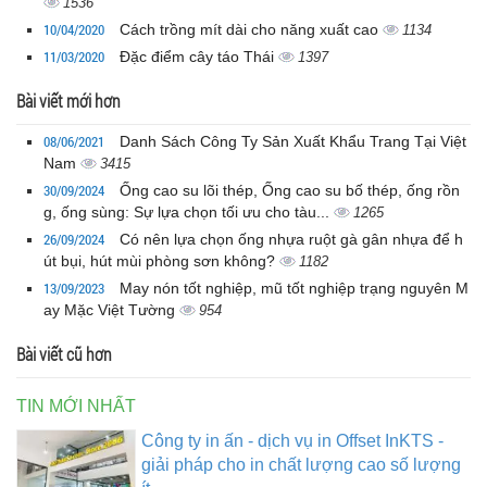
1536
10/04/2020
Cách trồng mít dài cho năng xuất cao
1134
11/03/2020
Đặc điểm cây táo Thái
1397
Bài viết mới hơn
08/06/2021
Danh Sách Công Ty Sản Xuất Khẩu Trang Tại Việt
Nam
3415
30/09/2024
Ống cao su lõi thép, Ống cao su bố thép, ống rồn
g, ống sùng: Sự lựa chọn tối ưu cho tàu...
1265
26/09/2024
Có nên lựa chọn ống nhựa ruột gà gân nhựa để h
út bụi, hút mùi phòng sơn không?
1182
13/09/2023
May nón tốt nghiệp, mũ tốt nghiệp trạng nguyên M
ay Mặc Việt Tường
954
Bài viết cũ hơn
TIN MỚI NHẤT
Công ty in ấn - dịch vụ in Offset InKTS -
giải pháp cho in chất lượng cao số lượng