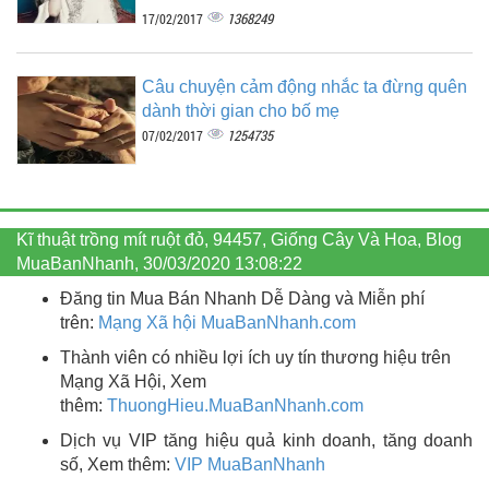
1368249
17/02/2017
Câu chuyện cảm động nhắc ta đừng quên
dành thời gian cho bố mẹ
1254735
07/02/2017
Kĩ thuật trồng mít ruột đỏ, 94457, Giống Cây Và Hoa, Blog
MuaBanNhanh, 30/03/2020 13:08:22
Đăng tin Mua Bán Nhanh Dễ Dàng và Miễn phí
trên:
Mạng Xã hội MuaBanNhanh.com
Thành viên có nhiều lợi ích uy tín thương hiệu trên
Mạng Xã Hội, Xem
thêm:
ThuongHieu.MuaBanNhanh.
com
Dịch vụ VIP tăng hiệu quả kinh doanh, tăng doanh
số, Xem thêm:
VIP MuaBanNhanh