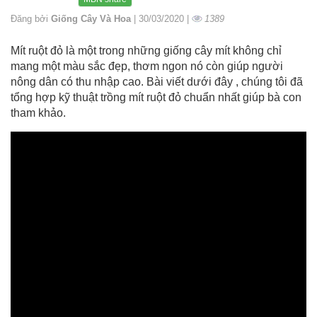
Đăng bởi
Giống Cây Và Hoa
| 30/03/2020 |
1389
Mít ruột đỏ là một trong những giống cây mít không chỉ
mang một màu sắc đẹp, thơm ngon nó còn giúp người
nông dân có thu nhập cao. Bài viết dưới đây , chúng tôi đã
tổng hợp kỹ thuật trồng mít ruột đỏ chuẩn nhất giúp bà con
tham khảo.