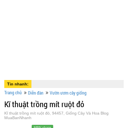
Tin nhanh:
Trang chủ
Diễn đàn
Vườn ươm cây giống
Kĩ thuật trồng mít ruột đỏ
Kĩ thuật trồng mít ruột đỏ, 94457, Giống Cây Và Hoa Blog
MuaBanNhanh
MBN share