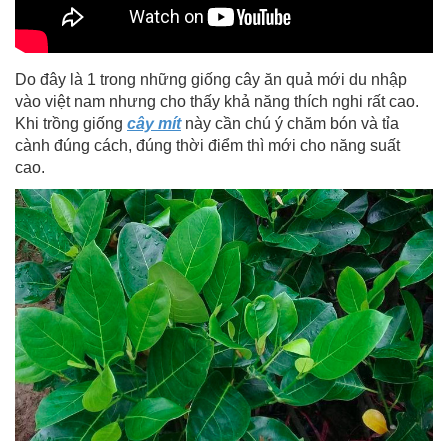
Do đây là 1 trong những giống cây ăn quả mới du nhập
vào việt nam nhưng cho thấy khả năng thích nghi rất cao.
Khi trồng giống
cây mít
này cần chú ý chăm bón và tỉa
cành đúng cách, đúng thời điểm thì mới cho năng suất
cao.