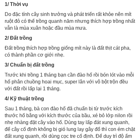
1/ Thời vụ
Do đặc tính cây sinh trưởng và phát triển rất khỏe nên mít
ruột đỏ có thể trồng quanh năm nhưng thích hợp trồng nhất
vẫn là mùa xuân hoặc đầu mùa mưa.
2/ Đất trồng
Đất trồng thích hợp trồng giống mít này là đất thịt cát pha,
có thành phần cơ giới nhẹ.
3/ Chuẩn bị đất trồng
Trước khi trồng 1 tháng bạn cần đào hố rồi bón lót vào mỗi
hố phân chuồng hoai mục, super lân với vô bột trộn đều
với đất rồi lấp lại 1 tháng.
4/ Kỹ thuật trồng
Sau 1 tháng, bà con đào hố đã chuẩn bị từ trước kích
thước hố bằng với kích thước của bầu, xé bỏ lớp nilon rồi
nhẹ nhàng đặt cây vào hố. Dùng tay lấp đát xung quanh,
để cây cố định không bị gió lung lay gây đổ thì con ém chặt
đất xung quanh, rồi dùng cọc tre cố định. Để duy trì độ ẩm