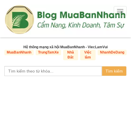
Togg
navig
Hệ thống mạng xã hội MuaBanNhanh - ViecLamVui
MuaBanNhanh
TrungTamXe
Nhà
Việc
NhanhDeDang
Đất
làm
Tìm kiếm