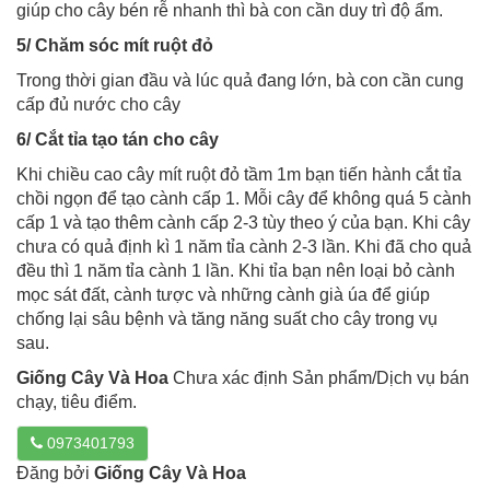
giúp cho cây bén rễ nhanh thì bà con cần duy trì độ ẩm.
5/ Chăm sóc mít ruột đỏ
Trong thời gian đầu và lúc quả đang lớn, bà con cần cung
cấp đủ nước cho cây
6/ Cắt tỉa tạo tán cho cây
Khi chiều cao cây mít ruột đỏ tầm 1m bạn tiến hành cắt tỉa
chồi ngọn để tạo cành cấp 1. Mỗi cây để không quá 5 cành
cấp 1 và tạo thêm cành cấp 2-3 tùy theo ý của bạn. Khi cây
chưa có quả định kì 1 năm tỉa cành 2-3 lần. Khi đã cho quả
đều thì 1 năm tỉa cành 1 lần. Khi tỉa bạn nên loại bỏ cành
mọc sát đất, cành tược và những cành già úa để giúp
chống lại sâu bệnh và tăng năng suất cho cây trong vụ
sau.
Giống Cây Và Hoa
Chưa xác định Sản phẩm/Dịch vụ bán
chạy, tiêu điểm.
0973401793
Đăng bởi
Giống Cây Và Hoa