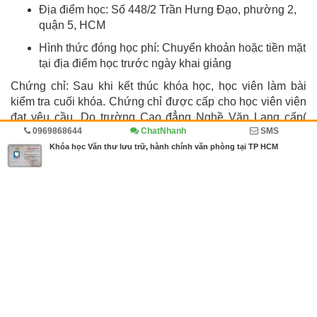
Địa điểm học: Số 448/2 Trần Hưng Đạo, phường 2,
quận 5, HCM
Hình thức đóng học phí: Chuyển khoản hoặc tiền mặt
tại địa điểm học trước ngày khai giảng
Chứng chỉ: Sau khi kết thúc khóa học, học viên làm bài
kiểm tra cuối khóa. Chứng chỉ được cấp cho học viên viên
đạt yêu cầu. Do trường Cao đẳng Nghề Văn Lang cấp(
0969868644
ChatNhanh
SMS
chứng chỉ có giá trị vĩnh viễn trên toàn quốc)
Khóa học Văn thư lưu trữ, hành chính văn phòng tại TP HCM
Thông tin chi tiết về khóa học vui lòng liên hệ:
Công ty cổ phần Giáo dục Việt Nam
Add: Số 448/2 Trần Hưng Đạo, phường 2, quận 5, HCM
Hotline: 0969.868.644 ( Ms Huệ)
Nguyễn Thị Huệ
Chưa xác định Sản phẩm/Dịch vụ bán
chạy, tiêu điểm.
0969868644
Đăng bởi
Nguyễn Thị Huệ