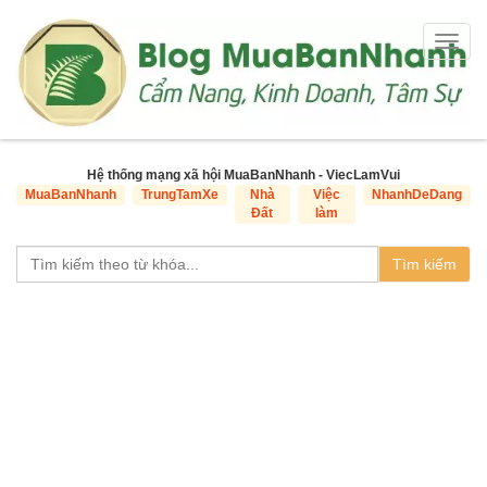
Togg
navig
Hệ thống mạng xã hội MuaBanNhanh - ViecLamVui
MuaBanNhanh
TrungTamXe
Nhà
Việc
NhanhDeDang
Đất
làm
Tìm kiếm