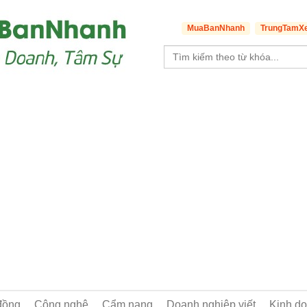
MuaBanNhanh
TrungTamX
đồng
Công nghệ
Cẩm nang
Doanh nghiệp viết
Kinh d