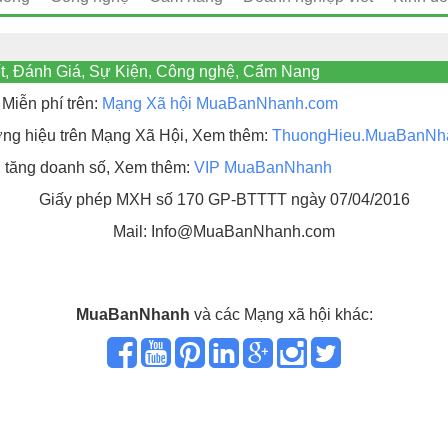
t, Đánh Giá, Sự Kiện, Công nghệ, Cẩm Nang
Miễn phí trên:
Mạng Xã hội MuaBanNhanh.com
hương hiệu trên Mạng Xã Hội, Xem thêm:
ThuongHieu.MuaBanNh
, tăng doanh số, Xem thêm:
VIP MuaBanNhanh
Giấy phép MXH số 170 GP-BTTTT ngày 07/04/2016
Mail: Info@MuaBanNhanh.com
MuaBanNhanh
và các Mạng xã hội khác: