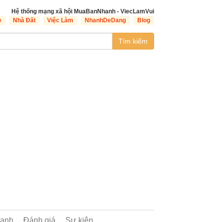
Hệ thống mạng xã hội MuaBanNhanh - ViecLamVui
e
Nhà Đất
Việc Làm
NhanhDeDang
Blog
Tìm kiếm
oanh
Đánh giá
Sự kiện