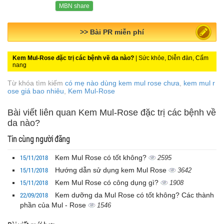
MBN share
>> Quảng cáo miễn phí
Kem Mul-Rose đặc trị các bệnh về da nào?
| Sức khỏe, Diễn đàn, Cẩm
nang
Từ khóa tìm kiếm
có mẹ nào dùng kem mul rose chưa
,
kem mul r
ose giá bao nhiêu
,
Kem Mul-Rose
Bài viết liên quan Kem Mul-Rose đặc trị các bệnh về
da nào?
Tin cùng người đăng
15/11/2018
Kem Mul Rose có tốt không?
2595
15/11/2018
Hướng dẫn sử dụng kem Mul Rose
3642
15/11/2018
Kem Mul Rose có công dụng gì?
1908
22/09/2018
Kem dưỡng da Mul Rose có tốt không? Các thành
phần của Mul - Rose
1546