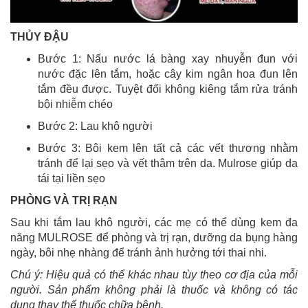
THỦY ĐẬU
Bước 1: Nấu nước lá bàng xay nhuyễn đun với
nước đặc lên tắm, hoặc cây kim ngân hoa đun lên
tắm đều được. Tuyệt đối không kiêng tắm rửa tránh
bội nhiễm chéo
Bước 2: Lau khô người
Bước 3: Bôi kem lên tất cả các vết thương nhằm
tránh để lại sẹo và vết thâm trên da. Mulrose giúp da
tái tại liền sẹo
PHÒNG VÀ TRỊ RẠN
Sau khi tắm lau khô người, các mẹ có thể dùng kem đa
năng MULROSE để phòng và trị rạn, dưỡng da bụng hàng
ngày, bôi nhẹ nhàng để tránh ảnh hưởng tới thai nhi.
Chú ý: Hiệu quả có thể khác nhau tùy theo cơ địa của mỗi
người. Sản phẩm không phải là thuốc và không có tác
dụng thay thế thuốc chữa bệnh.