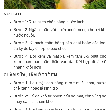
NỨT GÓT
Bước 1: Rửa sạch chân bằng nước lạnh
Bước 2: Ngâm chân với nước muối nóng cho tới khi
nước nguội.
Bước 3: Kì sạch chân bằng bàn chải hoặc các loại
đá kỳ để lấy đi lớp tế bào chết
Bước 4: Bôi kem và mát xa kem tầm 3-5 phút cho
kem hoàn toàn thẩm thấu vao da. Kết hợp đi tất sẽ
nhanh khỏi hơn
CHÀM SỮA, HĂM Ở TRẺ EM
Bước 1: Lau mặt con bằng nước muối nhạt, nước
chè xanh hoặc lá kinh giới
Bước 2: Để da khô tự nhiên nếu da mặt, còn vùng da
nhạy cảm thì thấm khô
Bước 3: Bôi kem lên vị trí con bị chàm hoặc hăm vào