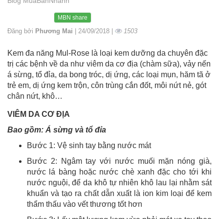
Blog MuaBanNhanh
MBN share
Đăng bởi
Phương Mai
| 24/09/2018 |
1503
Kem đa năng Mul-Rose là loại kem dưỡng da chuyên đặc
trị các bệnh về da như viêm da cơ địa (chàm sữa), vảy nến
á sừng, tổ đỉa, da bong tróc, dị ứng, các loại mụn, hăm tã ở
trẻ em, dị ứng kem trộn, côn trùng cắn đốt, môi nứt nẻ, gót
chân nứt, khô…
VIÊM DA CƠ ĐỊA
Bao gồm: Á sừng và tổ đỉa
Bước 1: Vệ sinh tay bằng nước mát
Bước 2: Ngâm tay với nước muối mặn nóng già,
nước lá bàng hoặc nước chè xanh đặc cho tới khi
nước nguội, để da khô tự nhiên khô lau lại nhằm sát
khuẩn và tạo ra chất dẫn xuất là ion kim loại để kem
thẩm thấu vào vết thương tốt hơn