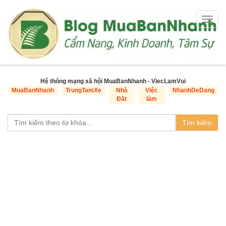
Togg
navig
Hệ thống mạng xã hội MuaBanNhanh - ViecLamVui
MuaBanNhanh
TrungTamXe
Nhà
Việc
NhanhDeDang
Đất
làm
Tìm kiếm