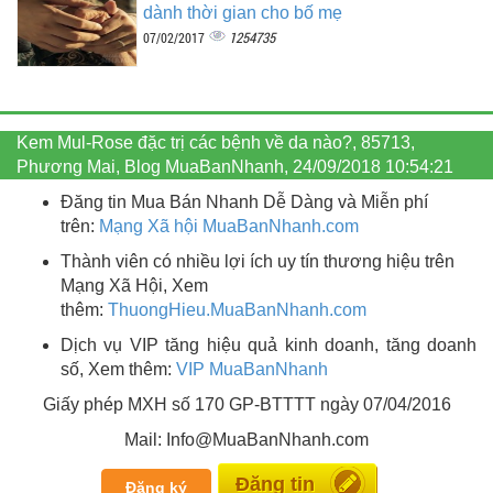
dành thời gian cho bố mẹ
1254735
07/02/2017
Kem Mul-Rose đặc trị các bệnh về da nào?, 85713,
Phương Mai, Blog MuaBanNhanh, 24/09/2018 10:54:21
Đăng tin Mua Bán Nhanh Dễ Dàng và Miễn phí
trên:
Mạng Xã hội MuaBanNhanh.com
Thành viên có nhiều lợi ích uy tín thương hiệu trên
Mạng Xã Hội, Xem
thêm:
ThuongHieu.MuaBanNhanh.
com
Dịch vụ VIP tăng hiệu quả kinh doanh, tăng doanh
số, Xem thêm:
VIP MuaBanNhanh
Giấy phép MXH số 170 GP-BTTTT ngày 07/04/2016
Mail: Info@MuaBanNhanh.com
Miễn phí
Đăng ký