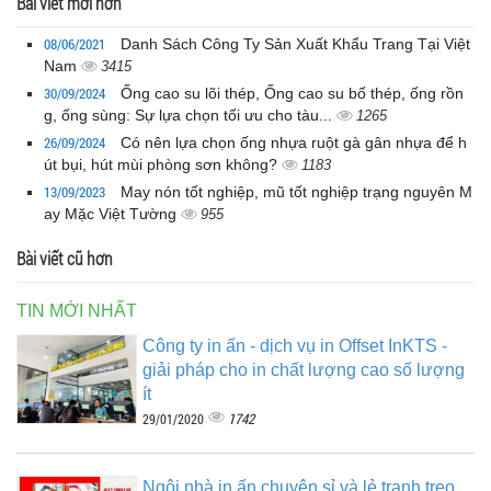
Bài viết mới hơn
08/06/2021
Danh Sách Công Ty Sản Xuất Khẩu Trang Tại Việt
Nam
3415
30/09/2024
Ống cao su lõi thép, Ống cao su bố thép, ống rồn
g, ống sùng: Sự lựa chọn tối ưu cho tàu...
1265
26/09/2024
Có nên lựa chọn ống nhựa ruột gà gân nhựa để h
út bụi, hút mùi phòng sơn không?
1183
13/09/2023
May nón tốt nghiệp, mũ tốt nghiệp trạng nguyên M
ay Mặc Việt Tường
955
Bài viết cũ hơn
TIN MỚI NHẤT
Công ty in ấn - dịch vụ in Offset InKTS -
giải pháp cho in chất lượng cao số lượng
ít
1742
29/01/2020
Ngôi nhà in ấn chuyên sỉ và lẻ tranh treo