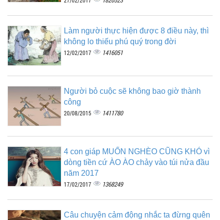
1820523
27/02/2017
Làm người thực hiện được 8 điều này, thì
không lo thiếu phú quý trong đời
1416051
12/02/2017
Người bỏ cuộc sẽ không bao giờ thành
công
1411780
20/08/2015
4 con giáp MUỐN NGHÈO CŨNG KHÓ vì
dòng tiền cứ ÀO ÀO chảy vào túi nửa đầu
năm 2017
1368249
17/02/2017
Câu chuyện cảm động nhắc ta đừng quên