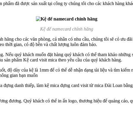
hẩm đã được sản xuất tại công ty chúng tôi cho các khách hàng khác 
Kệ để namecard chính hãng
 hãng cho các văn phòng, cá nhân có nhu cầu, chúng tôi sẽ có ưu đãi 
o thời gian, có độ bền và chất lượng luôn đảm bảo.
ầng. Nếu quý khách muốn đặt hàng quý khách có thể tham khảo những s
ẫu sản phẩm Kệ card visit mica theo yêu cầu của quý khách hàng.
t, độ dày của kệ là 1mm để có thể dễ nhận dạng tài liệu và tìm kiếm 
 không gian bạn muốn
 đựng danh thiếp, làm kệ mica đựng card visit từ mica Đài Loan bằng c
ng đương. Quý khách có thể in ấn logo, thương hiệu để quảng cáo, qu