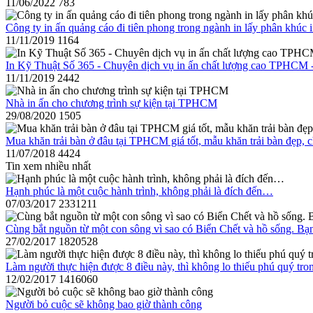
11/06/2022
783
Công ty in ấn quảng cáo đi tiên phong trong ngành in lấy phân khúc in
11/11/2019
1164
In Kỹ Thuật Số 365 - Chuyên dịch vụ in ấn chất lượng cao TPHCM
11/11/2019
2442
Nhà in ấn cho chương trình sự kiện tại TPHCM
29/08/2020
1505
Mua khăn trải bàn ở đâu tại TPHCM giá tốt, mẫu khăn trải bàn đẹp, c
11/07/2018
4424
Tin xem nhiều nhất
Hạnh phúc là một cuộc hành trình, không phải là đích đến…
07/03/2017
2331211
Cùng bắt nguồn từ một con sông vì sao có Biển Chết và hồ sống. Bạn
27/02/2017
1820528
Làm người thực hiện được 8 điều này, thì không lo thiếu phú quý tro
12/02/2017
1416060
Người bỏ cuộc sẽ không bao giờ thành công