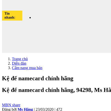
Tin
nhanh:
Trang chủ
Diễn đàn
Cẩm nang mua bán
Kệ để namecard chính hãng
Kệ để namecard chính hãng, 94298, Ms 
MBN share
Đăng bởi
Ms Hằng
| 23/03/2020 |
472