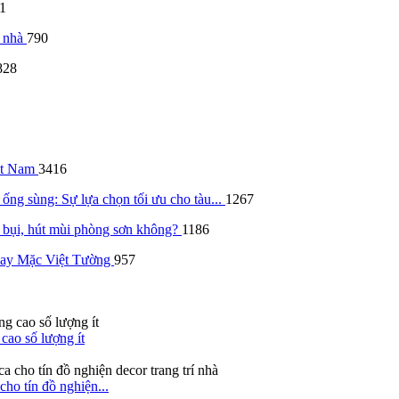
1
a nhà
790
828
ệt Nam
3416
 ống sùng: Sự lựa chọn tối ưu cho tàu...
1267
t bụi, hút mùi phòng sơn không?
1186
ay Mặc Việt Tường
957
 cao số lượng ít
cho tín đồ nghiện...