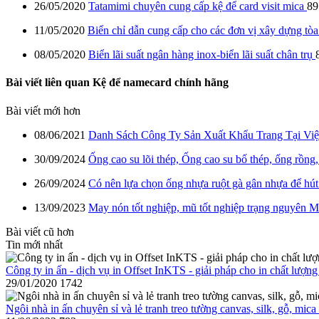
26/05/2020
Tatamimi chuyên cung cấp kệ để card visit mica
89
11/05/2020
Biển chỉ dẫn cung cấp cho các đơn vị xây dựng tò
08/05/2020
Biển lãi suất ngân hàng inox-biển lãi suất chân trụ
Bài viết liên quan Kệ để namecard chính hãng
Bài viết mới hơn
08/06/2021
Danh Sách Công Ty Sản Xuất Khẩu Trang Tại Vi
30/09/2024
Ống cao su lõi thép, Ống cao su bố thép, ống rồng,
26/09/2024
Có nên lựa chọn ống nhựa ruột gà gân nhựa để hú
13/09/2023
May nón tốt nghiệp, mũ tốt nghiệp trạng nguyên M
Bài viết cũ hơn
Tin mới nhất
Công ty in ấn - dịch vụ in Offset InKTS - giải pháp cho in chất lượng
29/01/2020
1742
Ngôi nhà in ấn chuyên sỉ và lẻ tranh treo tường canvas, silk, gỗ, mica 