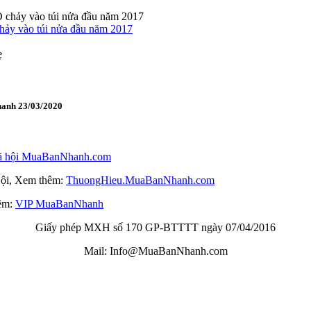
 vào túi nửa đầu năm 2017
hanh 23/03/2020
23/03/2020 11:28:41
 hội MuaBanNhanh.com
 Hội, Xem thêm:
ThuongHieu.MuaBanNhanh.
com
hêm:
VIP MuaBanNhanh
Giấy phép MXH số 170 GP-BTTTT ngày 07/04/2016
Mail: Info@MuaBanNhanh.com