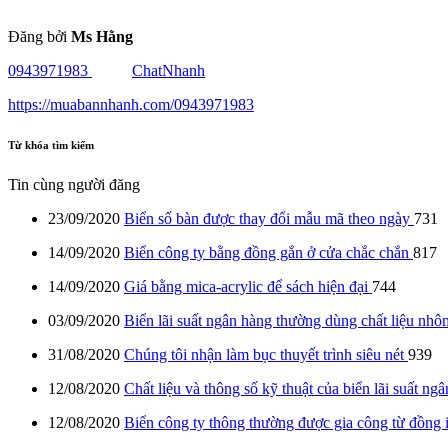
Đăng bởi
Ms Hằng
0943971983
ChatNhanh
https://muabannhanh.com/0943971983
Từ khóa tìm kiếm
Tin cùng người đăng
23/09/2020
Biển số bàn được thay đổi mẫu mã theo ngày
731
14/09/2020
Biển công ty bằng đồng gắn ở cửa chắc chắn
817
14/09/2020
Giá bằng mica-acrylic để sách hiện đại
744
03/09/2020
Biển lãi suất ngân hàng thường dùng chất liệu n
31/08/2020
Chúng tôi nhận làm bục thuyết trình siêu nét
939
12/08/2020
Chất liệu và thông số kỹ thuật của biển lãi suất ng
12/08/2020
Biển công ty thông thường được gia công từ đồng