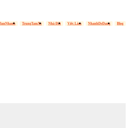
BanNhanh
TrungTamXe
Nhà Đất
Việc Làm
NhanhDeDang
Blog