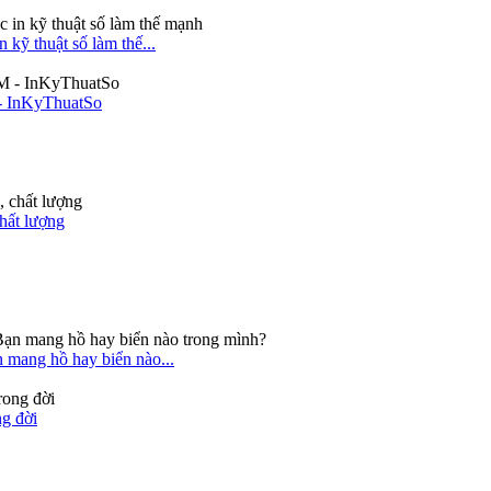
 kỹ thuật số làm thế...
 - InKyThuatSo
hất lượng
 mang hồ hay biển nào...
ng đời