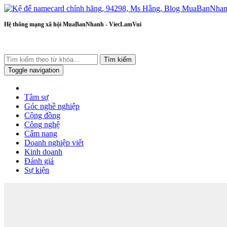
Hệ thống mạng xã hội MuaBanNhanh - ViecLamVui
Tìm kiếm
Toggle navigation
Tâm sự
Góc nghề nghiệp
Cộng đồng
Công nghệ
Cẩm nang
Doanh nghiệp viết
Kinh doanh
Đánh giá
Sự kiện