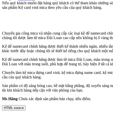
Nếu quý khách muốn đặt hàng quý khách có thể tham khảo những sản p
sản phẩm Kệ card visit mica theo yêu cầu của quý khách hàng.
Chuyên gia công mica và nhận cung cấp các loại kệ để namecard chính
chúng tôi được làm từ mica Đài Loan cao cấp nên không bị ố vàng the
Kệ để namecard chính hãng được thiết kế thành nhiều ngăn, nhiều t
khác trước đây hoặc chúng tôi sẽ thiết kế riêng cho quý khách một m
Kệ để namecard chính hãng được làm từ mica Đài Loan, màu trong suố
Đài Loan với màu trong suốt, phù hợp để trang trí, bày biện ở tất cả
Chuyên làm kệ mica đựng card visit, kệ mica đựng name card, kệ mica
cầu của quý khách hàng.
Sản phẩm có độ sáng bóng cao, bề mặt bằng phẳng, độ xuyên sáng tươ
tín khi khách hàng tiếp cận với văn phòng của bạn.
Ms Hằng
Chưa xác định sản phẩm bán chạy, tiêu điểm.
HTML source