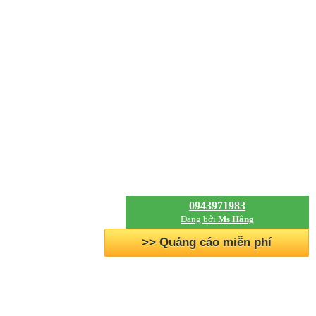
0943971983
Đăng bởi
Ms Hằng
>> Quảng cáo miễn phí