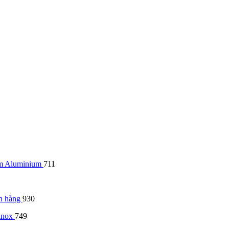
hôm Aluminium
711
ân hàng
930
 inox
749