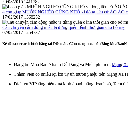
20/08/2015
1411782
4 con giáp MUỐN NGHÈO CŨNG KHÓ vì dòng tiền cứ ÀO ÀO chảy
17/02/2017
1368252
Câu chuyện cảm động nhắc ta đừng quên dành thời gian cho bố mẹ
07/02/2017
1254737
Kệ để namecard chính hãng tại Diễn đàn, Cẩm nang mua bán Blog MuaBanN
Kệ để namecard chính hãng, 94298, Ms Hằng, Blog MuaBanNhanh, 
Đăng tin Mua Bán Nhanh Dễ Dàng và Miễn phí trên:
Mạng Xã
Thành viên có nhiều lợi ích uy tín thương hiệu trên Mạng Xã
Dịch vụ VIP tăng hiệu quả kinh doanh, tăng doanh số, Xem t
Đăng ký