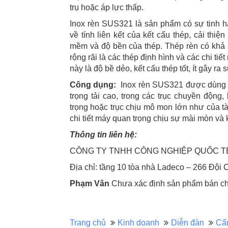
trụ hoặc áp lực thấp.
Inox rèn SUS321 là sản phẩm có sự tinh h
về tính liên kết của kết cấu thép, cải thiê
mềm và độ bền của thép. Thép rèn có khả
rộng rãi là các thép định hình và các chi ti
này là độ bề dẻo, kết cấu thép tốt, ít gây ra
Công dụng:
Inox rèn SUS321 được dùng chu
trọng tải cao, trong các trục chuyền động
trọng hoặc trục chịu mô mon lớn như của t
chi tiết máy quan trọng chịu sự mài mòn va
Thông tin liên hệ:
CÔNG TY TNHH CÔNG NGHIỆP QUỐC 
Địa chỉ: tầng 10 tòa nhà Ladeco – 266 Đội
Phạm Vân
Chưa xác định sản phẩm bán chạ
Trang chủ
Kinh doanh
Diễn đàn
Cẩ