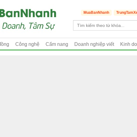
MuaBanNhanh
TrungTamX
đồng
Công nghệ
Cẩm nang
Doanh nghiệp viết
Kinh d