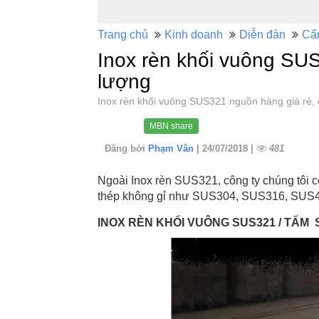
Trang chủ
Kinh doanh
Diễn đàn
Cẩ
Inox rèn khối vuông SUS
lượng
Inox rèn khối vuông SUS321 nguồn hàng giá rẻ
MBN share
Đăng bởi
Phạm Vân
| 24/07/2018 |
481
Ngoài Inox rèn SUS321, công ty chúng tôi cò
thép không gỉ như SUS304, SUS316, SU
INOX RÈN KHỐI VUÔNG SUS321 / TẤM