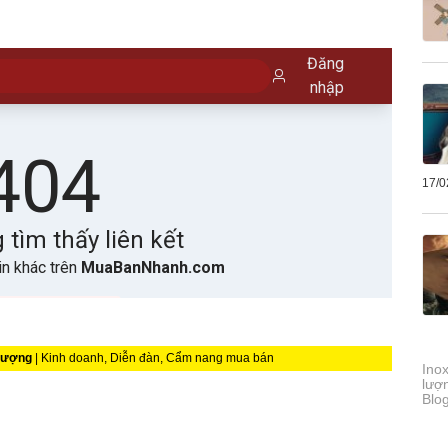
17/0
 lượng
| Kinh doanh, Diễn đàn, Cẩm nang mua bán
Ino
lượ
Blo