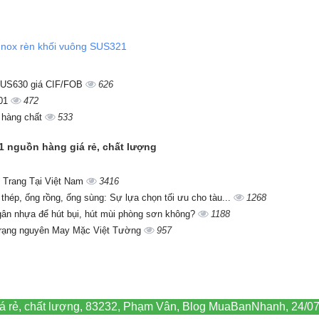
Inox rèn khối vuông SUS321
 SUS630 giá CIF/FOB
626
201
472
, hàng chất
533
21 nguồn hàng giá rẻ, chất lượng
 Trang Tại Việt Nam
3416
 thép, ống rồng, ống sùng: Sự lựa chọn tối ưu cho tàu...
1268
gân nhựa để hút bụi, hút mùi phòng sơn không?
1188
trạng nguyên May Mặc Việt Tường
957
á rẻ, chất lượng, 83232, Phạm Vân, Blog MuaBanNhanh, 24/07