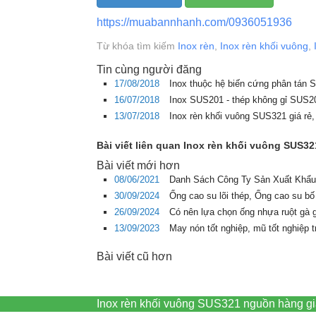
https://muabannhanh.com/0936051936
Từ khóa tìm kiếm
Inox rèn
,
Inox rèn khối vuông
,
Tin cùng người đăng
17/08/2018
Inox thuộc hệ biến cứng phân tán
16/07/2018
Inox SUS201 - thép không gỉ SUS
13/07/2018
Inox rèn khối vuông SUS321 giá rẻ
Bài viết liên quan Inox rèn khối vuông SUS3
Bài viết mới hơn
08/06/2021
Danh Sách Công Ty Sản Xuất Khẩu
30/09/2024
Ống cao su lõi thép, Ống cao su bố
26/09/2024
Có nên lựa chọn ống nhựa ruột gà 
13/09/2023
May nón tốt nghiệp, mũ tốt nghiệp 
Bài viết cũ hơn
Inox rèn khối vuông SUS321 nguồn hàng gi