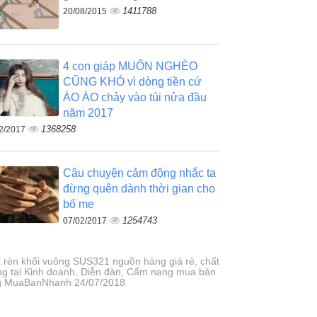
1411788
20/08/2015
4 con giáp MUỐN NGHÈO
CŨNG KHÓ vì dòng tiền cứ
ÀO ÀO chảy vào túi nửa đầu
năm 2017
1368258
2/2017
Câu chuyện cảm động nhắc ta
đừng quên dành thời gian cho
bố mẹ
1254743
07/02/2017
x rèn khối vuông SUS321 nguồn hàng giá rẻ, chất
ng tại Kinh doanh, Diễn đàn, Cẩm nang mua bán
g MuaBanNhanh 24/07/2018