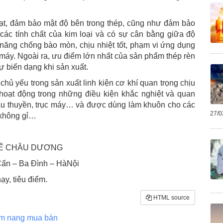
ạt, đảm bảo mật độ bên trong thép, cũng như đảm bảo
̣n các tính chất của kim loại và có sự cân bằng giữa độ
 năng chống bào mòn, chịu nhiệt tốt, phạm vi ứng dụng
ết máy. Ngoài ra, ưu điểm lớn nhất của sản phẩm thép rèn
 sự biến dạng khi sản xuất.
̉ yếu trong sản xuất linh kiện cơ khí quan trọng chịu
, hoạt động trong những điều kiện khắc nghiệt và quan
àu thuyền, trục máy… và được dùng làm khuôn cho các
27/0
̀ không gỉ…
TẾ CHÂU DƯƠNG
 Cấn – Ba Đình – HàNội
y, tiêu điểm.
HTML source
m nang mua bán