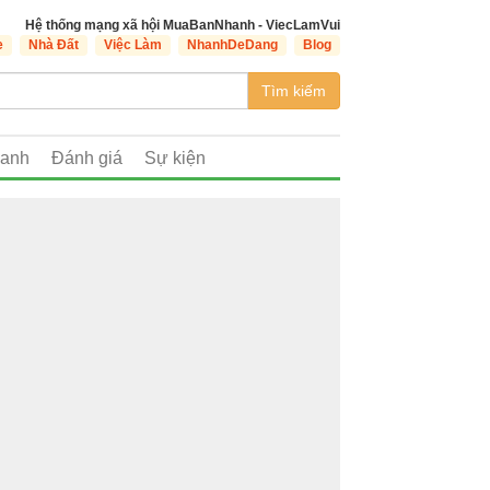
Hệ thống mạng xã hội MuaBanNhanh - ViecLamVui
e
Nhà Đất
Việc Làm
NhanhDeDang
Blog
Tìm kiếm
oanh
Đánh giá
Sự kiện