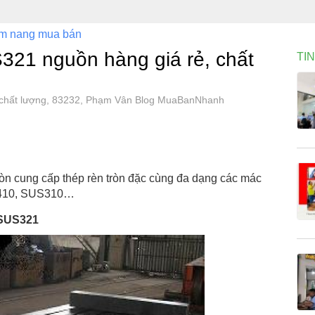
m nang mua bán
321 nguồn hàng giá rẻ, chất
TI
, chất lượng, 83232, Phạm Vân Blog MuaBanNhanh
n cung cấp thép rèn tròn đặc cùng đa dạng các mác
S410, SUS310…
 SUS321