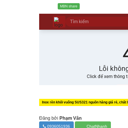
MBN share
Inox rèn khối vuông SUS321 nguồn hàng giá rẻ, chất
Đăng bởi
Phạm Vân
0936051936
ChatNhanh