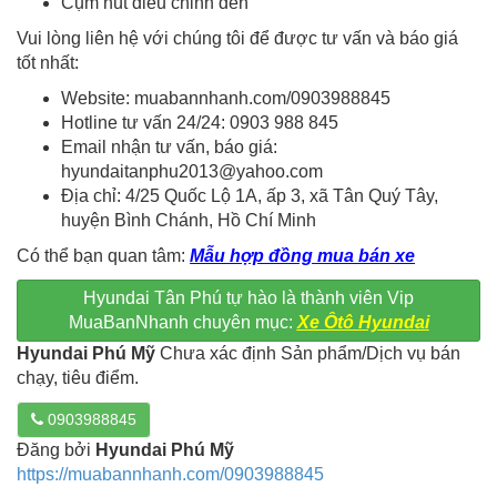
Cụm nút điều chỉnh đèn
Vui lòng liên hệ với chúng tôi để được tư vấn và báo giá
tốt nhất:
Website: muabannhanh.com/0903988845
Hotline tư vấn 24/24: 0903 988 845
Email nhận tư vấn, báo giá:
hyundaitanphu2013@yahoo.com
Địa chỉ: 4/25 Quốc Lộ 1A, ấp 3, xã Tân Quý Tây,
huyện Bình Chánh, Hồ Chí Minh
Có thể bạn quan tâm:
Mẫu hợp đồng mua bán xe
Hyundai Tân Phú tự hào là thành viên Vip
MuaBanNhanh chuyên mục:
Xe Ôtô Hyundai
Hyundai Phú Mỹ
Chưa xác định Sản phẩm/Dịch vụ bán
chạy, tiêu điểm.
0903988845
Đăng bởi
Hyundai Phú Mỹ
https://muabannhanh.com/0903988845