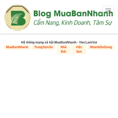
Togg
navig
Hệ thống mạng xã hội MuaBanNhanh - ViecLamVui
MuaBanNhanh
TrungTamXe
Nhà
Việc
NhanhDeDang
Đất
làm