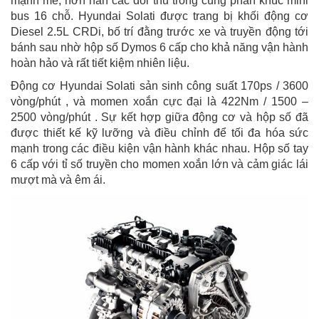
mạnh mẽ, hơn hẳn các đối thủ trong cùng phân khúc mini
bus 16 chỗ. Hyundai Solati được trang bị khối động cơ
Diesel 2.5L CRDi, bố trí đằng trước xe và truyền động tới
bánh sau nhờ hộp số Dymos 6 cấp cho khả năng vận hành
hoàn hảo và rất tiết kiệm nhiên liệu.
Động cơ Hyundai Solati sản sinh công suất 170ps / 3600
vòng/phút , và momen xoắn cực đại là 422Nm / 1500 –
2500 vòng/phút . Sự kết hợp giữa động cơ và hộp số đã
được thiết kế kỹ lưỡng và điều chỉnh để tối đa hóa sức
mạnh trong các điều kiện vận hành khác nhau. Hộp số tay
6 cấp với tỉ số truyền cho momen xoắn lớn và cảm giác lái
mượt mà và êm ái.