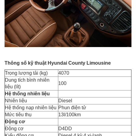
Thông số kỹ thuật Hyundai County Limousine
Trọng lượng tải (kg)
4070
Dung tích bình nhiên
100
liệu (lít)
Hệ thống nhiên liệu
Nhiên liệu
Diesel
Hệ thống nạp nhiên liệu
Phun điện tử
Mức tiêu thụ
13l/100km
Động cơ
Động cơ
D4DD
Kiểu động cơ
Diesel 4 kỳ 4 xi-lanh