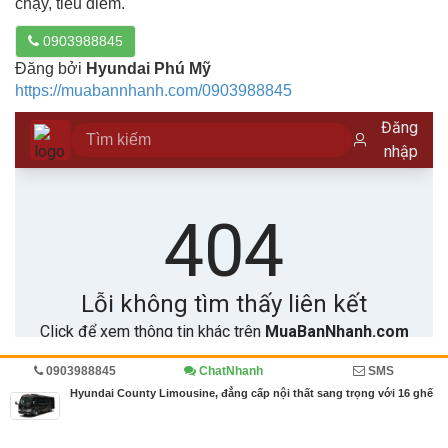
chạy, tiêu điểm.
0903988845
Đăng bởi
Hyundai Phú Mỹ
https://muabannhanh.com/0903988845
0903988845
ChatNhanh
SMS
Trang chủ
Diễn đàn
Đánh giá
Ô tô, xe tải
Hyundai County Limousine, đẳng cấp nội thất sang trọng với 16 ghế
MBN share