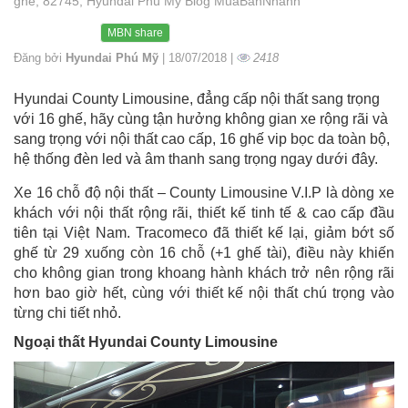
ghế, 82745, Hyundai Phú Mỹ Blog MuaBanNhanh
MBN share
Đăng bởi
Hyundai Phú Mỹ
| 18/07/2018 |
2418
Hyundai County Limousine, đẳng cấp nội thất sang trọng
với 16 ghế, hãy cùng tận hưởng không gian xe rộng rãi và
sang trọng với nội thất cao cấp, 16 ghế vip bọc da toàn bộ,
hệ thống đèn led và âm thanh sang trọng ngay dưới đây.
Xe 16 chỗ độ nội thất – County Limousine V.I.P là dòng xe
khách với nội thất rộng rãi, thiết kế tinh tế & cao cấp đầu
tiên tại Việt Nam. Tracomeco đã thiết kế lại, giảm bớt số
ghế từ 29 xuống còn 16 chỗ (+1 ghế tài), điều này khiến
cho không gian trong khoang hành khách trở nên rộng rãi
hơn bao giờ hết, cùng với thiết kế nội thất chú trọng vào
từng chi tiết nhỏ.
Ngoại thất Hyundai County Limousine