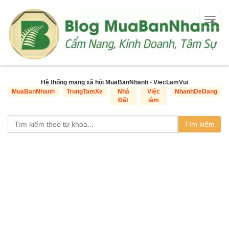
Togg
navig
Hệ thống mạng xã hội MuaBanNhanh - ViecLamVui
MuaBanNhanh
TrungTamXe
Nhà
Việc
NhanhDeDang
Đất
làm
Tìm kiếm