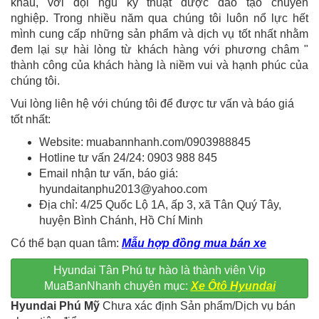
khẩu, với đội ngũ kỹ thuật được đào tạo chuyên
nghiệp. Trong nhiều năm qua chúng tôi luôn nổ lực hết
mình cung cấp những sản phẩm và dịch vụ tốt nhất nhằm
đem lại sự hài lòng từ khách hàng với phương châm "
thành công của khách hàng là niềm vui và hạnh phúc của
chúng tôi.
Vui lòng liên hệ với chúng tôi để được tư vấn và báo giá
tốt nhất:
Website: muabannhanh.com/0903988845
Hotline tư vấn 24/24: 0903 988 845
Email nhận tư vấn, báo giá:
hyundaitanphu2013@yahoo.com
Địa chỉ: 4/25 Quốc Lộ 1A, ấp 3, xã Tân Quý Tây,
huyện Bình Chánh, Hồ Chí Minh
Có thể bạn quan tâm:
Mẫu hợp đồng mua bán xe
Hyundai Tân Phú tự hào là thành viên Vip
MuaBanNhanh chuyên mục:
Xe Ôtô Hyundai
Hyundai Phú Mỹ
Chưa xác định Sản phẩm/Dịch vụ bán