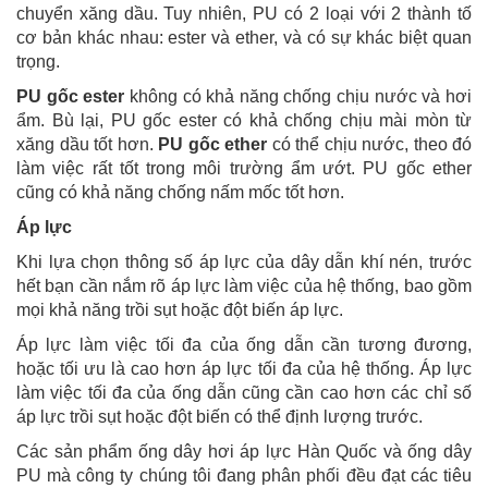
chuyển xăng dầu. Tuy nhiên, PU có 2 loại với 2 thành tố
cơ bản khác nhau: ester và ether, và có sự khác biệt quan
trọng.
PU gốc ester
không có khả năng chống chịu nước và hơi
ẩm. Bù lại, PU gốc ester có khả chống chịu mài mòn từ
xăng dầu tốt hơn.
PU gốc ether
có thể chịu nước, theo đó
làm việc rất tốt trong môi trường ẩm ướt. PU gốc ether
cũng có khả năng chống nấm mốc tốt hơn.
Áp lực
Khi lựa chọn thông số áp lực của dây dẫn khí nén, trước
hết bạn cần nắm rõ áp lực làm việc của hệ thống, bao gồm
mọi khả năng trồi sụt hoặc đột biến áp lực.
Áp lực làm việc tối đa của ống dẫn cần tương đương,
hoặc tối ưu là cao hơn áp lực tối đa của hệ thống. Áp lực
làm việc tối đa của ống dẫn cũng cần cao hơn các chỉ số
áp lực trồi sụt hoặc đột biến có thể định lượng trước.
Các sản phẩm ống dây hơi áp lực Hàn Quốc và ống dây
PU mà công ty chúng tôi đang phân phối đều đạt các tiêu