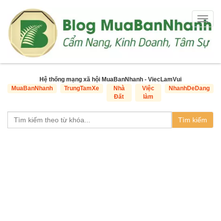
Togg
navig
Hệ thống mạng xã hội MuaBanNhanh - ViecLamVui
MuaBanNhanh
TrungTamXe
Nhà
Việc
NhanhDeDang
Đất
làm
Tìm kiếm