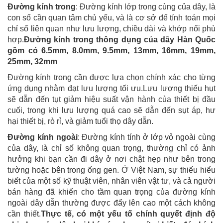
Đường kính trong
: Đường kính lớp trong cùng của dây, là
con số cần quan tâm chủ yếu, và là cơ sở để tính toán mọi
chỉ số liên quan như lưu lượng, chiều dài và khớp nối phù
hợp.
Đường kính trong thông dụng của dây Hàn Quốc
gồm có 6.5mm, 8.0mm, 9.5mm, 13mm, 16mm, 19mm,
25mm, 32mm
Đường kính trong cần được lựa chọn chính xác cho từng
ứng dụng nhằm đạt lưu lượng tối ưu.Lưu lượng thiếu hụt
sẽ dẫn đến tụt giảm hiệu suất vận hành của thiết bị đầu
cuối, trong khi lưu lượng quá cao sẽ dẫn đến sụt áp, hư
hại thiết bị, rò rỉ, và giảm tuổi thọ dây dẫn.
Đường kính ngoài
: Đường kính tính ở lớp vỏ ngoài cùng
của dây, là chỉ số không quan trọng, thường chỉ có ảnh
hưởng khi bạn cần đi dây ở nơi chật hẹp như bên trong
tường hoặc bên trong ống gen. Ở Việt Nam, sự thiếu hiểu
biết của một số kỹ thuật viên, nhân viên vật tư, và cả người
bán hàng đã khiến cho tầm quan trọng của đường kính
ngoài dây dẫn thường được đẩy lên cao một cách không
cần thiết.
Thực tế, có một yếu tố chính quyết định độ