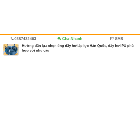
0387432463
ChatNhanh
SMS
Trang chủ
Diễn đàn
Cẩm nang mua bán
Cẩm nang
Hướng dẫn lựa chọn ống dây hơi áp lực Hàn Quốc, dây hơi PU phù
hợp với nhu cầu
MBN share
>> Quảng cáo miễn phí
Hướng dẫn lựa chọn ống dây hơi áp lực Hàn Quốc, dây hơi PU phù
hợp với nhu cầu
| Diễn đàn, Cẩm nang mua bán, Cẩm nang
Từ khóa tìm kiếm
dây hơi áp lực cao
,
ống dây hơi áp lực
,
ống dây
hơi hàn quốc
Bài viết liên quan Hướng dẫn lựa chọn ống dây hơi
áp lực Hàn Quốc, dây hơi PU phù hợp với nhu cầu
Tin cùng người đăng