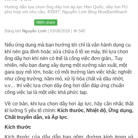
Hướng dẫn lựa chọn ống dây hơi áp lực Hàn Quốc, dây hơi PU
phù hợp với nhu cầu, 83937, Nguyễn Linh Blog MuaBanNhanh
MBN share
Đăng bởi
Nguyễn Linh
| 03/08/2018 |
540
Nếu ứng dụng mà bạn hướng tới chỉ là vận hành dụng cụ
khí nén gia đình hoặc sửa chữa ô tô xe máy, thì lựa chọn
ống dây hơi khí nén có thể là công việc đơn giản,. Tuy
nhiên, nếu bạn đang xây dựng một xưởng sản xuất, một
gara quy mô lớn, hoặc có môi trường làm việc khắc nghiệt
như công trường, hầm mỏ, xử lý hóa chất và dầu nhớt,
v.v… thì việc lựa chọn dây ống hơi dẫn đáp ứng chuẩn
công việc lại là một việc khá phức tạp.
Về cơ bản, khi lựa chọn dây hơi áp lực, hãy cân nhắc thật
kĩ lưỡng 5 yếu tố chính:
Kích thước, Nhiệt độ, Ứng dụng,
Chất truyền dẫn, và Áp lực
.
Kích thước
Kích thước của dây dẫn bao gồm: đường kính trong và