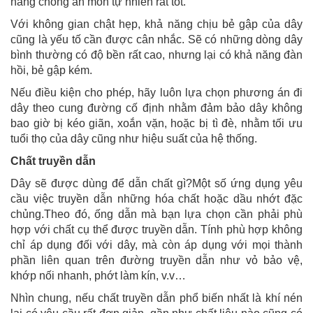
năng chống ăn mòn tự nhiên rất tốt.
Với không gian chật hẹp, khả năng chịu bẻ gập của dây
cũng là yếu tố cần được cân nhắc. Sẽ có những dòng dây
bình thường có độ bền rất cao, nhưng lại có khả năng đàn
hồi, bẻ gập kém.
Nếu điều kiện cho phép, hãy luôn lựa chọn phương án đi
dây theo cung đường cố định nhằm đảm bảo dây không
bao giờ bị kéo giãn, xoắn vặn, hoặc bị tì đè, nhằm tối ưu
tuổi thọ của dây cũng như hiệu suất của hệ thống.
Chất truyền dẫn
Dây sẽ được dùng để dẫn chất gì?Một số ứng dụng yêu
cầu việc truyền dẫn những hóa chất hoặc dầu nhớt đặc
chủng.Theo đó, ống dẫn mà bạn lựa chọn cần phải phù
hợp với chất cụ thể được truyền dẫn. Tính phù hợp không
chỉ áp dụng đối với dây, mà còn áp dụng với mọi thành
phần liên quan trên đường truyền dẫn như vỏ bảo vệ,
khớp nối nhanh, phớt làm kín, v.v…
Nhìn chung, nếu chất truyền dẫn phổ biến nhất là khí nén