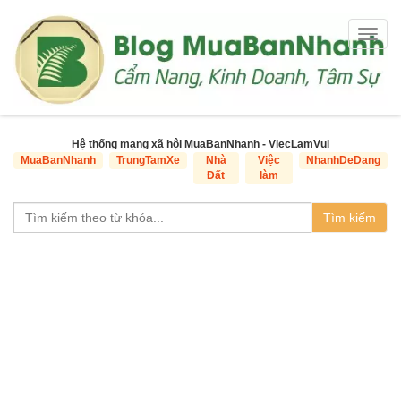
Togg
navig
Hệ thống mạng xã hội MuaBanNhanh - ViecLamVui
MuaBanNhanh
TrungTamXe
Nhà
Việc
NhanhDeDang
Đất
làm
Tìm kiếm