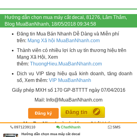
Hướng dẫn chọn mua máy cắt decal, 81276, Lâm Thắm,
Blog MuaBanNhanh, 18/05/2018 09:34:58
Đăng tin Mua Bán Nhanh Dễ Dàng và Miễn phí
trên:
Mạng Xã hội MuaBanNhanh.com
Thành viên có nhiều lợi ích uy tín thương hiệu trên
Mạng Xã Hội, Xem
thêm:
ThuongHieu.MuaBanNhanh.
com
Dịch vụ VIP tăng hiệu quả kinh doanh, tăng doanh
số, Xem thêm:
VIP MuaBanNhanh
Giấy phép MXH số 170 GP-BTTTT ngày 07/04/2016
Mail: Info@MuaBanNhanh.com
Đăng tin
Đăng ký
MuaBanNhanh
và các Mạng xã hội khác:
0971239110
ChatNhanh
SMS
Hướng dẫn chọn mua máy cắt decal