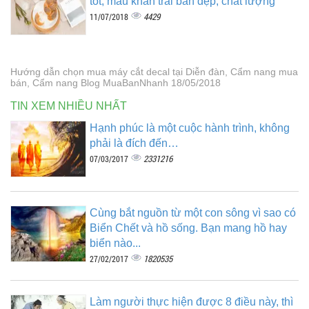
tốt, mẫu khăn trải bàn đẹp, chất lượng
4429
11/07/2018
Hướng dẫn chọn mua máy cắt decal tại Diễn đàn, Cẩm nang mua
bán, Cẩm nang Blog MuaBanNhanh 18/05/2018
TIN XEM NHIỀU NHẤT
Hạnh phúc là một cuộc hành trình, không
phải là đích đến…
2331216
07/03/2017
Cùng bắt nguồn từ một con sông vì sao có
Biển Chết và hồ sống. Bạn mang hồ hay
biển nào...
1820535
27/02/2017
Làm người thực hiện được 8 điều này, thì