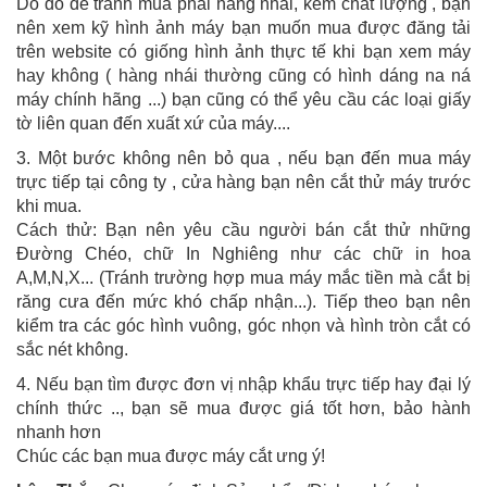
Do đó để tránh mua phải hàng nhái, kém chất lượng , bạn
nên xem kỹ hình ảnh máy bạn muốn mua được đăng tải
trên website có giống hình ảnh thực tế khi bạn xem máy
hay không ( hàng nhái thường cũng có hình dáng na ná
máy chính hãng ...) bạn cũng có thể yêu cầu các loại giấy
tờ liên quan đến xuất xứ của máy....
3. Một bước không nên bỏ qua , nếu bạn đến mua máy
trực tiếp tại công ty , cửa hàng bạn nên cắt thử máy trước
khi mua.
Cách thử: Bạn nên yêu cầu người bán cắt thử những
Đường Chéo, chữ In Nghiêng như các chữ in hoa
A,M,N,X... (Tránh trường hợp mua máy mắc tiền mà cắt bị
răng cưa đến mức khó chấp nhận...). Tiếp theo bạn nên
kiểm tra các góc hình vuông, góc nhọn và hình tròn cắt có
sắc nét không.
4. Nếu bạn tìm được đơn vị nhập khẩu trực tiếp hay đại lý
chính thức .., bạn sẽ mua được giá tốt hơn, bảo hành
nhanh hơn
Chúc các bạn mua được máy cắt ưng ý!