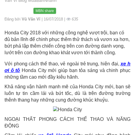
Văn Vĩ Blog MuaBanNhanh
MBN share
Đăng bởi
Vũ Văn Vĩ
| 16/07/2018 |
635
Honda City 2018 với những công nghệ vượt trội, bạn có
đủ bản lĩnh để chinh phục thêm thử thách và vươn xa hơn,
bứt phá lập thêm chiến công trên con đường danh vọng,
lướt trên con đường khao khát vươn tới thành công.
Với phong cách thể thao, vẻ ngoài trẻ trung, hiện đại,
xe h
ơi ô tô
Honda City mới giúp bạn tỏa sáng và chinh phục
những tầm cao mới đầy kiêu hãnh.
Khả năng vận hành mạnh mẽ của Honda City mới, bạn sẽ
luôn tự tin cầm lái và bứt tốc, dù là trên đường trường
thênh thang hay những cung đường khúc khuỷu.
NGOẠI THẤT PHONG CÁCH THỂ THAO VÀ NĂNG
ĐỘNG