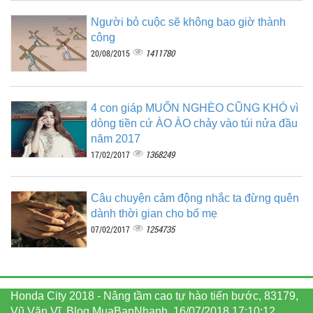
Người bỏ cuộc sẽ không bao giờ thành
công
1411780
20/08/2015
4 con giáp MUỐN NGHÈO CŨNG KHÓ vì
dòng tiền cứ ÀO ÀO chảy vào túi nửa đầu
năm 2017
1368249
17/02/2017
Câu chuyện cảm động nhắc ta đừng quên
dành thời gian cho bố mẹ
1254735
07/02/2017
Honda City 2018 - Nâng tầm cao tự hào tiến bước, 83179,
Vũ Văn Vĩ, Blog MuaBanNhanh, 16/07/2018 17:10:12