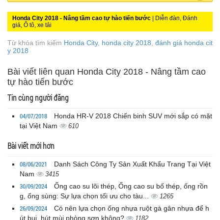
Honda City 2018 - Nâng tầm cao tự hào tiến bước
| Diễn đàn, Đánh
giá, Ô tô, xe tải
Từ khóa tìm kiếm
Honda City
,
honda city 2018
,
đánh giá honda cit
y 2018
Bài viết liên quan Honda City 2018 - Nâng tầm cao
tự hào tiến bước
Tin cùng người đăng
04/07/2018
Honda HR-V 2018 Chiến binh SUV mới sắp có mặt
tại Việt Nam
610
Bài viết mới hơn
08/06/2021
Danh Sách Công Ty Sản Xuất Khẩu Trang Tại Việt
Nam
3415
30/09/2024
Ống cao su lõi thép, Ống cao su bố thép, ống rồn
g, ống sùng: Sự lựa chọn tối ưu cho tàu...
1265
26/09/2024
Có nên lựa chọn ống nhựa ruột gà gân nhựa để h
út bụi, hút mùi phòng sơn không?
1182