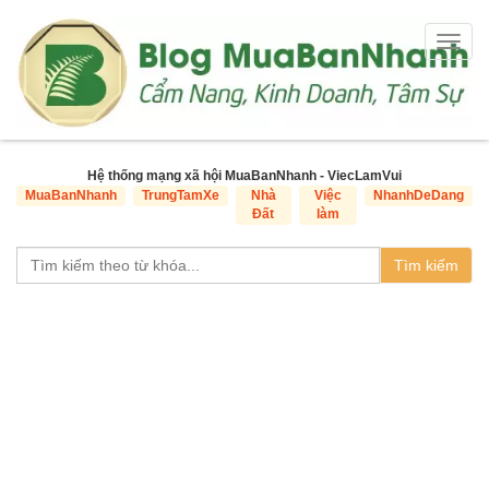
Togg
navig
Hệ thống mạng xã hội MuaBanNhanh - ViecLamVui
MuaBanNhanh
TrungTamXe
Nhà
Việc
NhanhDeDang
Đất
làm
Tìm kiếm