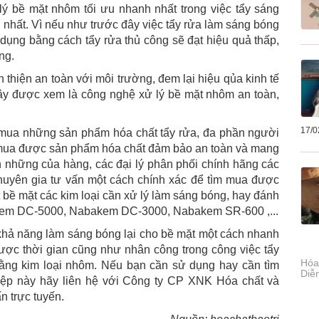
lý bề mặt nhôm tối ưu nhanh nhất trong việc tẩy sáng
nhất. Vì nếu như trước đây việc tẩy rửa làm sáng bóng
dụng bằng cách tẩy rửa thủ công sẽ đạt hiệu quả thấp,
ng.
 thiện an toàn với môi trường, đem lại hiệu qủa kinh tế
Đây được xem là công nghệ xử lý bề mặt nhôm an toàn,
17/0
m mua những sản phẩm hóa chất tẩy rửa, đa phần người
 mua được sản phẩm hóa chất đảm bảo an toàn và mang
ến những của hàng, các đại lý phân phối chính hãng các
huyên gia tư vấn một cách chính xác để tìm mua được
bề mặt các kim loại cần xử lý làm sáng bóng, hay đánh
akem DC-5000, Nabakem DC-3000, Nabakem SR-600 ,...
hả năng làm sáng bóng lại cho bề mặt một cách nhanh
được thời gian cũng như nhân công trong công việc tẩy
Hóa
ằng kim loại nhôm. Nếu bạn cần sử dụng hay cần tìm
Diễ
ghiệp này hãy liên hệ với Công ty CP XNK Hóa chất và
n trực tuyến.