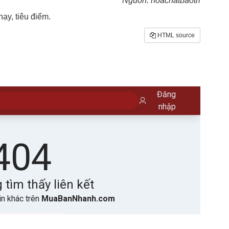
Nguồn: hoachatbaotri
y, tiêu điểm.
HTML source