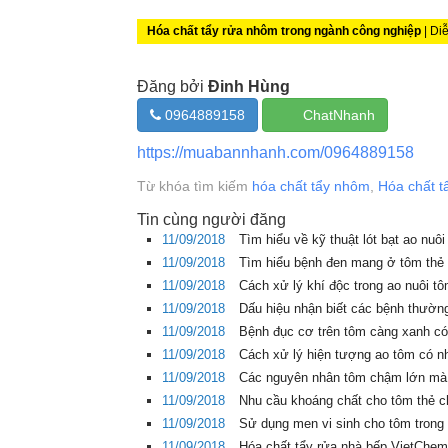
Hóa chất tẩy rửa nhôm trong ngành công nghiệp
| Di
Đăng bởi
Đinh Hùng
0964889158
ChatNhanh
https://muabannhanh.com/0964889158
Từ khóa tìm kiếm
hóa chất tẩy nhôm
,
Hóa chất t
Tin cùng người đăng
11/09/2018
Tìm hiểu về kỹ thuật lót bạt ao nuô
11/09/2018
Tìm hiểu bệnh đen mang ở tôm thẻ 
11/09/2018
Cách xử lý khí độc trong ao nuôi t
11/09/2018
Dấu hiệu nhận biết các bệnh thườn
11/09/2018
Bệnh đục cơ trên tôm càng xanh có
11/09/2018
Cách xử lý hiện tượng ao tôm có nh
11/09/2018
Các nguyên nhân tôm chậm lớn mà 
11/09/2018
Nhu cầu khoáng chất cho tôm thẻ ch
11/09/2018
Sử dụng men vi sinh cho tôm trong 
11/09/2018
Hóa chất tẩy rửa nhà bếp VietChem 