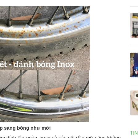
úp sáng bóng như mới
TI
bám dính lâu ngày, ngay cả các vết dầu mỡ cũng không