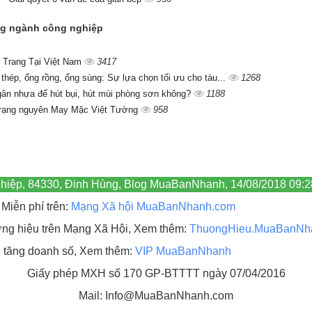
ong ngành công nghiệp
 Trang Tại Việt Nam
3417
 thép, ống rồng, ống sùng: Sự lựa chọn tối ưu cho tàu...
1268
gân nhựa để hút bụi, hút mùi phòng sơn không?
1188
trạng nguyên May Mặc Việt Tường
958
ghiệp, 84330, Đinh Hùng, Blog MuaBanNhanh, 14/08/2018 09:2
Miễn phí trên:
Mạng Xã hội MuaBanNhanh.com
hương hiệu trên Mạng Xã Hội, Xem thêm:
ThuongHieu.MuaBanNh
, tăng doanh số, Xem thêm:
VIP MuaBanNhanh
Giấy phép MXH số 170 GP-BTTTT ngày 07/04/2016
Mail: Info@MuaBanNhanh.com