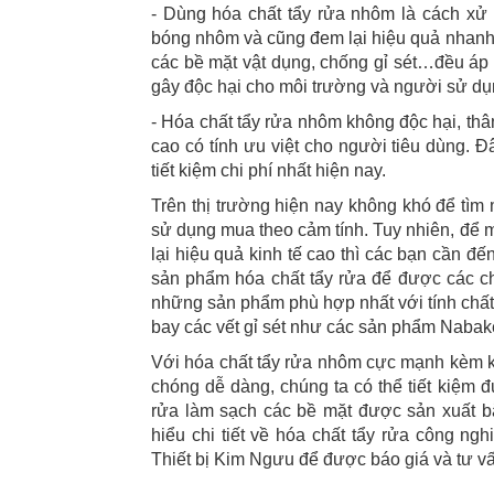
- Dùng hóa chất tẩy rửa nhôm là cách xử 
bóng nhôm và cũng đem lại hiệu quả nhanh 
các bề mặt vật dụng, chống gỉ sét…đều áp 
gây độc hại cho môi trường và người sử dụ
- Hóa chất tẩy rửa nhôm không độc hại, thân
cao có tính ưu việt cho người tiêu dùng. 
tiết kiệm chi phí nhất hiện nay.
Trên thị trường hiện nay không khó để tì
sử dụng mua theo cảm tính. Tuy nhiên, để
lại hiệu quả kinh tế cao thì các bạn cần đ
sản phẩm hóa chất tẩy rửa để được các c
những sản phẩm phù hợp nhất với tính chất 
bay các vết gỉ sét như các sản phẩm Nab
Với hóa chất tẩy rửa nhôm cực mạnh kèm k
chóng dễ dàng, chúng ta có thể tiết kiệm 
rửa làm sạch các bề mặt được sản xuất b
hiểu chi tiết về hóa chất tẩy rửa công n
Thiết bị Kim Ngưu để được báo giá và tư vấ