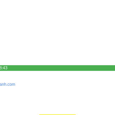
8:43
anh.
com