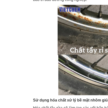
Sử dụng hóa chất xử lý bề mặt nhôm gi
Hóa chất tẩy rửa sẽ làm tan các vết bẩn 