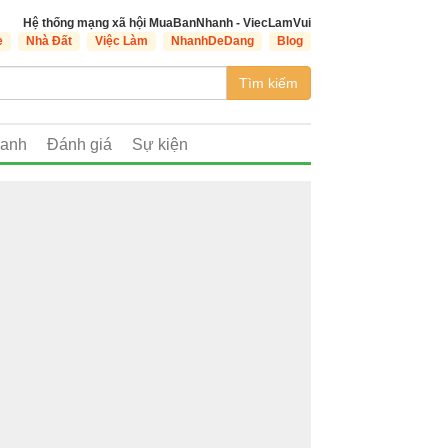
Hệ thống mạng xã hội MuaBanNhanh - ViecLamVui
e
Nhà Đất
Việc Làm
NhanhDeDang
Blog
Tìm kiếm
oanh
Đánh giá
Sự kiện