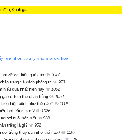
ễn đàn, Đánh giá
ẩy rửa nhôm
,
xử lý nhôm bị oxi hóa
i tôm để đạt hiệu quả cao
1047
chân trắng và cách phòng trị
973
ôm hiểu quả nhất hiện nay
1052
g gặp ở tôm thẻ chân trắng
1058
 biểu hiện bệnh như thế nào?
1119
iều bọt trắng là gì?
1026
người nuôi nên biết
908
ân trắng là gì?
952
nuôi trồng thủy sản như thế nào?
1107
- Giải quyết 6 vấn đề của gian bếp
936