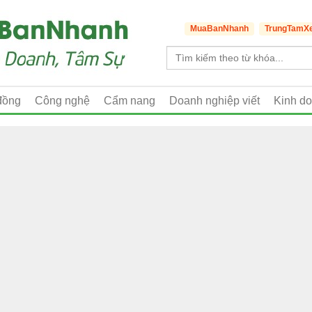
MuaBanNhanh
TrungTamX
đồng
Công nghệ
Cẩm nang
Doanh nghiệp viết
Kinh d