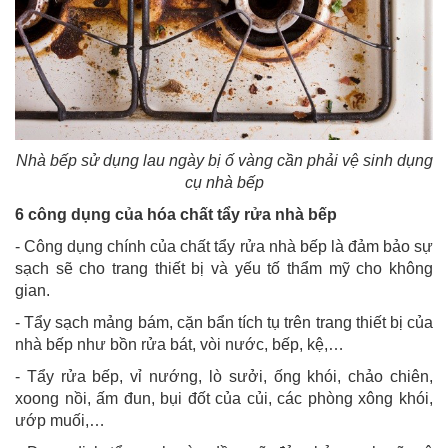
Nhà bếp sử dụng lau ngày bị ố vàng cần phải vệ sinh dụng
cụ nhà bếp
6 công dụng của hóa chất tẩy rửa nhà bếp
- Công dụng chính của chất tẩy rửa nhà bếp là đảm bảo sự
sạch sẽ cho trang thiết bị và yếu tố thẩm mỹ cho không
gian.
- Tẩy sạch mảng bám, cặn bẩn tích tụ trên trang thiết bị của
nhà bếp như bồn rửa bát, vòi nước, bếp, kệ,…
- Tẩy rửa bếp, vỉ nướng, lò sưởi, ống khói, chảo chiên,
xoong nồi, ấm đun, bụi đốt của củi, các phòng xông khói,
ướp muối,…