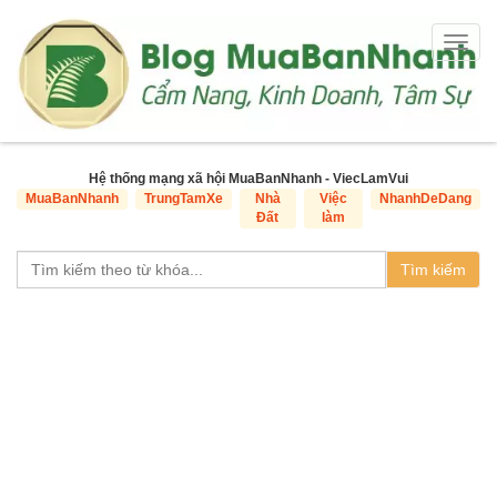
Togg
navig
Hệ thống mạng xã hội MuaBanNhanh - ViecLamVui
MuaBanNhanh
TrungTamXe
Nhà
Việc
NhanhDeDang
Đất
làm
Tìm kiếm