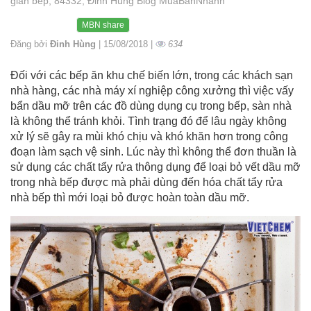
gian bếp, 84332, Đinh Hùng Blog MuaBanNhanh
MBN share
Đăng bởi
Đinh Hùng
| 15/08/2018 |
634
Đối với các bếp ăn khu chế biến lớn, trong các khách sạn
nhà hàng, các nhà máy xí nghiệp công xưởng thì việc vấy
bẩn dầu mỡ trên các đồ dùng dụng cụ trong bếp, sàn nhà
là không thể tránh khỏi. Tình trạng đó để lâu ngày không
xử lý sẽ gây ra mùi khó chịu và khó khăn hơn trong công
đoạn làm sạch vệ sinh. Lúc này thì không thể đơn thuần là
sử dụng các chất tẩy rửa thông dụng để loại bỏ vết dầu mỡ
trong nhà bếp được mà phải dùng đến hóa chất tẩy rửa
nhà bếp thì mới loại bỏ được hoàn toàn dầu mỡ.