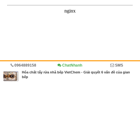
0964889158
ChatNhanh
SMS
Trang chủ
Diễn đàn
Đánh giá
Hóa chất tẩy rửa nhà bếp VietChem - Giải quyết 6 vấn đề của gian
bếp
MBN share
>> Quảng cáo miễn phí
Hóa chất tẩy rửa nhà bếp VietChem - Giải quyết 6 vấn đề của gian bếp
| Diễn đàn, Đánh giá
Từ khóa tìm kiếm
hóa chất tẩy rữa
,
hóa chất tẩy rửa dầu mỡ
,
Hóa
chất tẩy rửa nhà bếp