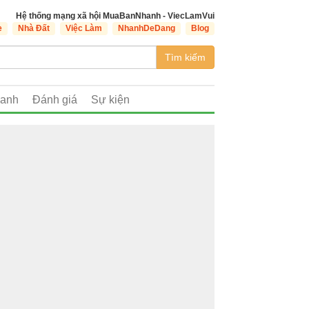
Hệ thống mạng xã hội MuaBanNhanh - ViecLamVui
e
Nhà Đất
Việc Làm
NhanhDeDang
Blog
Tìm kiếm
oanh
Đánh giá
Sự kiện