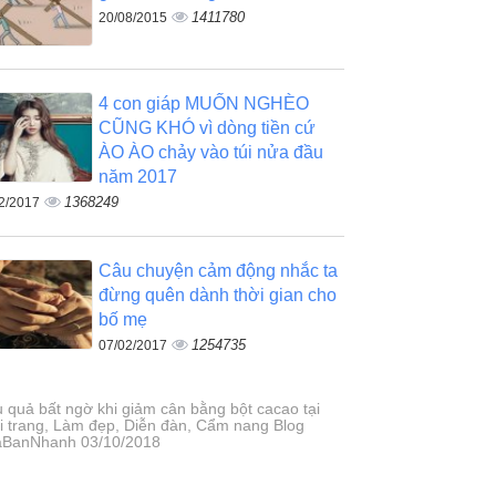
1411780
20/08/2015
4 con giáp MUỐN NGHÈO
CŨNG KHÓ vì dòng tiền cứ
ÀO ÀO chảy vào túi nửa đầu
năm 2017
1368249
2/2017
Câu chuyện cảm động nhắc ta
đừng quên dành thời gian cho
bố mẹ
1254735
07/02/2017
u quả bất ngờ khi giảm cân bằng bột cacao tại
i trang, Làm đẹp, Diễn đàn, Cẩm nang Blog
BanNhanh 03/10/2018