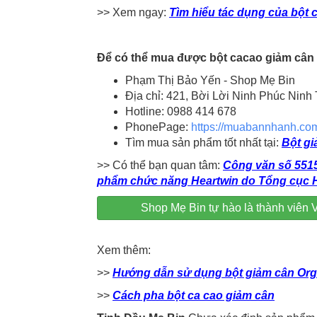
>> Xem ngay:
Tìm hiểu tác dụng của bột 
Để có thể mua được bột cacao giảm cân ch
Phạm Thị Bảo Yến - Shop Mẹ Bin
Địa chỉ: 421, Bời Lời Ninh Phúc Ninh
Hotline: 0988 414 678
PhonePage:
https://muabannhanh.c
Tìm mua sản phẩm tốt nhất tại:
Bột gi
>> Có thể bạn quan tâm:
Công văn số 5515
phẩm chức năng Heartwin do Tổng cục 
Shop Mẹ Bin tự hào là thành viê
Xem thêm:
>>
Hướng dẫn sử dụng bột giảm cân Org
>>
Cách pha bột ca cao giảm cân