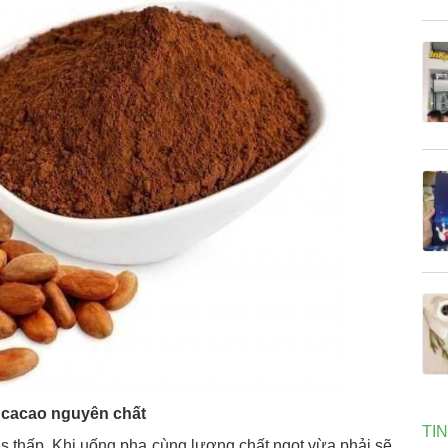
 cacao nguyên chất
TI
s thấp. Khi uống pha cùng lượng chất ngọt vừa phải sẽ