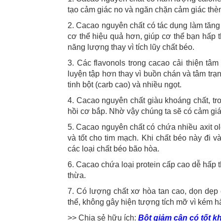
tạo cảm giác no và ngăn chặn cảm giác thè
2. Cacao nguyên chất có tác dụng làm tăng 
cơ thể hiệu quả hơn, giúp cơ thể bạn hấp 
năng lượng thay vì tích lũy chất béo.
3. Các flavonols trong cacao cải thiện tâ
luyện tập hơn thay vì buồn chán và tâm trạ
tinh bột (carb cao) và nhiều ngọt.
4. Cacao nguyên chất giàu khoáng chất, tr
hồi cơ bắp. Nhờ vậy chúng ta sẽ có cảm giá
5. Cacao nguyên chất có chứa nhiều axit ol
và tốt cho tim mạch. Khi chất béo này đi v
các loại chất béo bão hòa.
6. Cacao chứa loại protein cấp cao dễ hấp t
thừa.
7. Có lượng chất xơ hòa tan cao, dọn dẹp c
thể, không gây hiện tượng tích mỡ vì kém h
>> Chia sẻ hữu ích:
Bột giảm cân có tốt k