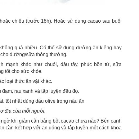
g hoặc chiều (trước 18h). Hoặc sử dụng cacao sau buổi
 không quá nhiều. Có thể sử dụng đường ăn kiêng hay
y cho đường/sữa thông thường.
nh mạnh khác như chuối, dâu tây, phúc bồn tử, sữa
g tốt cho sức khỏe.
c loại thức ăn vặt khác.
ều đạm, rau xanh và tập luyện đều độ.
, tốt nhất dùng dầu olive trong nấu ăn.
cơ địa của mỗi người.
bất ngờ khi giảm cân bằng bột cacao chưa nào? Bên cạnh
ạn cần kết hợp với ăn uống và tập luyện một cách khoa