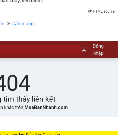
án chạy, tiêu điểm.
HTML source
àn
Cẩm nang
 trang, Làm đẹp, Diễn đàn, Cẩm nang