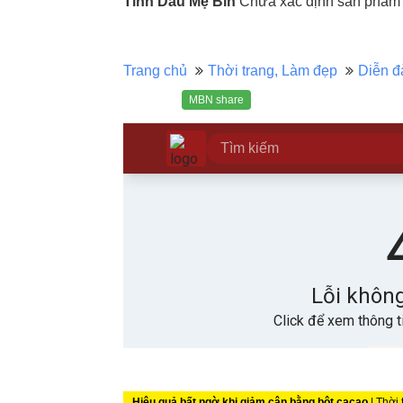
Tinh Dầu Mẹ Bin
Chưa xác định sản phẩm b
Trang chủ
Thời trang, Làm đẹp
Diễn đ
MBN share
Hiệu quả bất ngờ khi giảm cân bằng bột cacao
| Thời