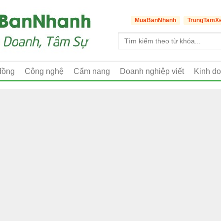
MuaBanNhanh
TrungTamX
đồng
Công nghệ
Cẩm nang
Doanh nghiệp viết
Kinh d