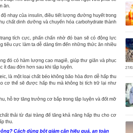
m ăn.
độ nhạy của insulin, điều tiết lượng đường huyết trong
thụ chất dinh dưỡng và chuyển hóa carbohydrate thành
m trạng tích cực, phấn chấn nhờ đó bạn sẽ có động lực
ng tiêu cực làm ta dễ dàng tìm đến những thức ăn nhiều
ong đó có hàm lượng cao magiê, giúp thư giãn và phục
c ít đau đớn hơn sau khi tập luyện.
27/0
eic, là một loại chất béo không bão hòa đơn dễ hấp thu
ào cơ thể sẽ được hấp thu mà không bị tích trữ lại như
hu, hỗ trợ tăng trưởng cơ bắp trong tập luyện và đốt mỡ
hất thải từ đại tràng để tăng khả năng hấp thu cho cơ
ấp thu.
hông? Cách dùng bột giảm cân hiệu quả, an toàn