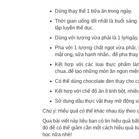
Dùng thay thế 1 bữa ăn trong ngày.
Thời gian uống tốt nhất là buổi sán
tập luyện thể dục.
Dùng với lượng vừa phải là 1 ly/ngày.
Pha với 1 lượng chất ngọt vừa phải,
mật ong, sữa hạnh nhân.. để pha tha
Kết hợp với các loại thực phẩm là
chua..để tạo những món ăn ngon miện
Có thể dùng chocolate đen thay cho cá
Kết hợp với chế độ ăn ít tinh bột, nhi
Sử dụng dầu thực vật thay mỡ động vật
Chú ý: Hiệu quả có thể khác nhau tùy theo 
Qua bài viết này liệu bạn có tin hiệu quả 
đó để có thể giảm cân một cách hiệu quả b
học nữa nhé!