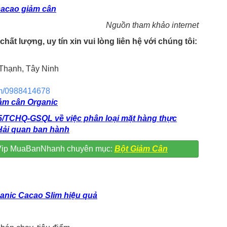
cacao giảm cân
Nguồn tham khảo internet
ất lượng, uy tín xin vui lòng liên hệ với chúng tôi:
 Thạnh, Tây Ninh
om/0988414678
ảm cân Organic
/TCHQ-GSQL về việc phân loại mặt hàng thực
Hải quan ban hành
n Vip MuaBanNhanh chuyên mục:
Bột Giảm Cân
anic Cacao Slim hiệu quả