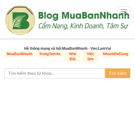
Togg
navig
Hệ thống mạng xã hội MuaBanNhanh - ViecLamVui
MuaBanNhanh
TrungTamXe
Nhà
Việc
NhanhDeDang
Đất
làm
Tìm kiếm