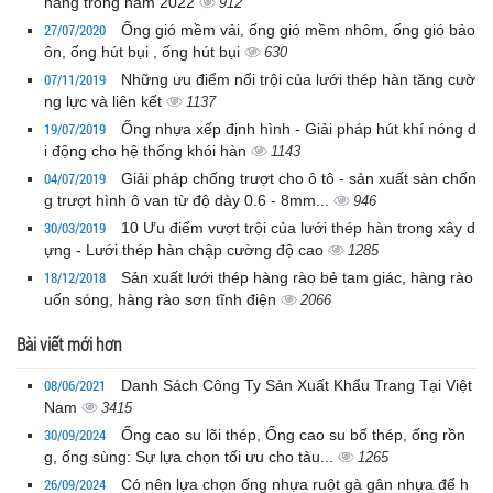
hàng trong năm 2022
912
27/07/2020
Ống gió mềm vải, ống gió mềm nhôm, ống gió bảo
ôn, ống hút bụi , ống hút bụi
630
07/11/2019
Những ưu điểm nổi trội của lưới thép hàn tăng cườ
ng lực và liên kết
1137
19/07/2019
Ống nhựa xếp định hình - Giải pháp hút khí nóng d
i động cho hệ thống khói hàn
1143
04/07/2019
Giải pháp chống trượt cho ô tô - sản xuất sàn chốn
g trượt hình ô van từ độ dày 0.6 - 8mm...
946
30/03/2019
10 Ưu điểm vượt trội của lưới thép hàn trong xây d
ựng - Lưới thép hàn chập cường độ cao
1285
18/12/2018
Sản xuất lưới thép hàng rào bẻ tam giác, hàng rào
uốn sóng, hàng rào sơn tĩnh điện
2066
Bài viết mới hơn
08/06/2021
Danh Sách Công Ty Sản Xuất Khẩu Trang Tại Việt
Nam
3415
30/09/2024
Ống cao su lõi thép, Ống cao su bố thép, ống rồn
g, ống sùng: Sự lựa chọn tối ưu cho tàu...
1265
26/09/2024
Có nên lựa chọn ống nhựa ruột gà gân nhựa để h