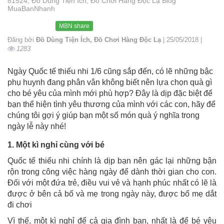
81524, Đồ Dùng Tiện Ích, Đồ Chơi Hàng Độc Lạ Blog
MuaBanNhanh
MBN share
Đăng bởi
Đồ Dùng Tiện Ích, Đồ Chơi Hàng Độc Lạ
| 25/05/2018 |
1283
Ngày Quốc tế thiếu nhi 1/6 cũng sắp đến, có lẽ những bậc
phụ huynh đang phân vân không biết nên lựa chọn quà gì
cho bé yêu của mình mới phù hợp? Đây là dịp đặc biệt để
bạn thể hiện tình yêu thương của mình với các con, hãy để
chúng tôi gợi ý giúp bạn một số món quà ý nghĩa trong
ngày lễ này nhé!
1. Một kì nghỉ cùng với bé
Quốc tế thiếu nhi chính là dịp bạn nên gác lại những bận
rộn trong công việc hàng ngày để dành thời gian cho con.
Đối với một đứa trẻ, điều vui vẻ và hạnh phúc nhất có lẽ là
được ở bên cả bố và mẹ trong ngày này, được bố mẹ dắt
đi chơi
Vì thế, một kì nghỉ để cả gia đình bạn, nhất là để bé yêu