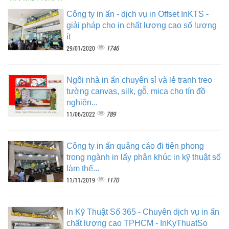
Công ty in ấn - dịch vụ in Offset InKTS -
giải pháp cho in chất lượng cao số lượng
ít
1746
29/01/2020
Ngôi nhà in ấn chuyên sỉ và lẻ tranh treo
tường canvas, silk, gỗ, mica cho tín đồ
nghiện...
789
11/06/2022
Công ty in ấn quảng cáo đi tiên phong
trong ngành in lấy phân khúc in kỹ thuật số
làm thế...
1170
11/11/2019
In Kỹ Thuật Số 365 - Chuyên dịch vụ in ấn
chất lượng cao TPHCM - InKyThuatSo