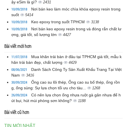
ậy eSim là gì?
2431
10/09/2018
Nơi bán keo làm móc chìa khóa epoxy resin trong
suốt
5414
10/09/2018
Keo epoxy trong suốt TPHCM
3138
10/09/2018
Nơi bán keo epoxy resin trong và đóng rắn chất lư
ợng, giá tốt, số lượng lớn
4427
Bài viết mới hơn
11/07/2018
Mua khăn trải bàn ở đâu tại TPHCM giá tốt, mẫu k
hăn trải bàn đẹp, chất lượng
4429
08/06/2021
Danh Sách Công Ty Sản Xuất Khẩu Trang Tại Việt
Nam
3416
30/09/2024
Ống cao su lõi thép, Ống cao su bố thép, ống rồn
g, ống sùng: Sự lựa chọn tối ưu cho tàu...
1268
26/09/2024
Có nên lựa chọn ống nhựa ruột gà gân nhựa để h
út bụi, hút mùi phòng sơn không?
1188
Bài viết cũ hơn
TIN MỚI NHẤT