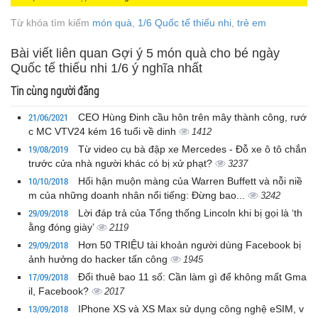
Từ khóa tìm kiếm
món quà
,
1/6 Quốc tế thiếu nhi
,
trẻ em
Bài viết liên quan Gợi ý 5 món quà cho bé ngày
Quốc tế thiếu nhi 1/6 ý nghĩa nhất
Tin cùng người đăng
21/06/2021
CEO Hùng Đinh cầu hôn trên mây thành công, rướ
c MC VTV24 kém 16 tuổi về dinh
1412
19/08/2019
Từ video cụ bà đập xe Mercedes - Đỗ xe ô tô chắn
trước cửa nhà người khác có bị xử phạt?
3237
10/10/2018
Hối hận muộn màng của Warren Buffett và nỗi niề
m của những doanh nhân nổi tiếng: Đừng bao...
3242
29/09/2018
Lời đáp trả của Tổng thống Lincoln khi bị gọi là ‘th
ằng đóng giày’
2119
29/09/2018
Hơn 50 TRIỆU tài khoản người dùng Facebook bị
ảnh hưởng do hacker tấn công
1945
17/09/2018
Đổi thuê bao 11 số: Cần làm gì để không mất Gma
il, Facebook?
2017
13/09/2018
IPhone XS và XS Max sử dụng công nghệ eSIM, v