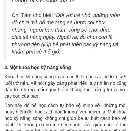
hưởng tới sức khỏe của trẻ".
Chị Tâm cho biết: "
Đối với trẻ nhỏ, những món
đồ chơi mà bố mẹ tặng sẽ được coi như
những “người bạn thân” cùng bé chơi đùa,
chia sẻ hàng ngày. Ngoài ra, đồ chơi còn là
phương tiện giúp bé phát triển các kỹ năng và
khám phá về thế giới
".
3. Một khóa học kỹ năng sống
Khóa học kỹ năng sống là rất cần thiết cho các bé lớn từ 5
tuổi trở nên. Xã hội ngày càng phát triển, tuy nhiên nó cũng
dẫn tới những mối nguy hiểm không thể lường trước với
các con của bạn.
Bạn hãy để bé học cách tự bảo vệ mình với những mối
nguy hiểm đó, học cách nói “không” với người lạ. Một khóa
học kỹ năng sống không chỉ giúp bé tự biết cách bảo vệ
mình khi không có bố mẹ bên cạnh, vừa giúp con có thể