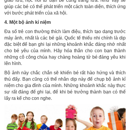
giao lưu, học hỏi từ bạn bè cùng trang lứa. Như vậy sẽ
giúp các bé có thể phát triển một cách toàn diện, thích ứng
với bước phát triển của xã hội.
4. Một bộ ảnh kỉ niệm
Đa số trẻ con thường thích làm điệu, thích tạo dạng trước
máy ảnh, nhất là các bé gái. Quốc tế thiếu nhi chính là dịp
đặc biệt để bạn ghi lại những khoảnh khắc đáng nhớ nhất
cho bé yêu của mình. Hãy hóa thân cho con bạn thành
những cô công chúa hay chàng hoàng tử bé đáng yêu khi
lên hình.
Bộ ảnh này chắc chắn sẽ khiến bé rất hào hứng và thích
thú đấy. Bạn cũng có thể nhân dịp này để chụp bộ ảnh kỉ
niệm cho gia đình của mình. Những khoảnh khắc này thực
sự rất đáng để ghi lại, để khi bé trưởng thành bạn có thể
lấy ra kể cho con nghe.