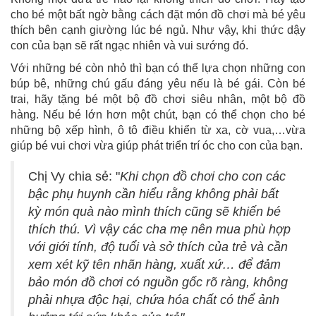
cho bé một bất ngờ bằng cách đặt món đồ chơi mà bé yêu
thích bên cạnh giường lúc bé ngủ. Như vậy, khi thức dậy
con của bạn sẽ rất ngạc nhiên và vui sướng đó.
Với những bé còn nhỏ thì bạn có thể lựa chọn những con
búp bê, những chú gấu đáng yêu nếu là bé gái. Còn bé
trai, hãy tặng bé một bộ đồ chơi siêu nhân, một bộ đồ
hàng. Nếu bé lớn hơn một chút, bạn có thể chọn cho bé
những bộ xếp hình, ô tô điều khiển từ xa, cờ vua,…vừa
giúp bé vui chơi vừa giúp phát triển trí óc cho con của bạn.
Chị Vy chia sẻ: "
Khi chọn đồ chơi cho con các
bậc phụ huynh cần hiểu rằng không phải bất
kỳ món quà nào mình thích cũng sẽ khiến bé
thích thú. Vì vậy các cha mẹ nên mua phù hợp
với giới tính, độ tuổi và sở thích của trẻ và cần
xem xét kỹ tên nhãn hàng, xuất xứ… để đảm
bảo món đồ chơi có nguồn gốc rõ ràng, không
phải nhựa độc hại, chứa hóa chất có thể ảnh