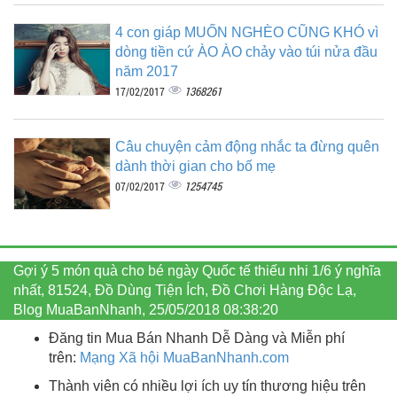
4 con giáp MUỐN NGHÈO CŨNG KHÓ vì
dòng tiền cứ ÀO ÀO chảy vào túi nửa đầu
năm 2017
1368261
17/02/2017
Câu chuyện cảm động nhắc ta đừng quên
dành thời gian cho bố mẹ
1254745
07/02/2017
Gợi ý 5 món quà cho bé ngày Quốc tế thiếu nhi 1/6 ý nghĩa
nhất, 81524, Đồ Dùng Tiện Ích, Đồ Chơi Hàng Độc Lạ,
Blog MuaBanNhanh, 25/05/2018 08:38:20
Đăng tin Mua Bán Nhanh Dễ Dàng và Miễn phí
trên:
Mạng Xã hội MuaBanNhanh.com
Thành viên có nhiều lợi ích uy tín thương hiệu trên