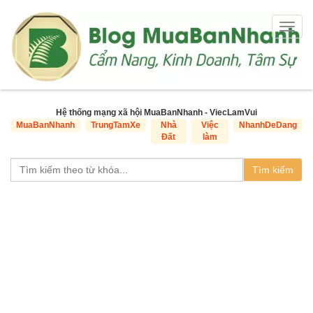
Togg
navig
Hệ thống mạng xã hội MuaBanNhanh - ViecLamVui
MuaBanNhanh
TrungTamXe
Nhà
Việc
NhanhDeDang
Đất
làm
Tìm kiếm