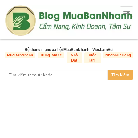
Togg
navig
Hệ thống mạng xã hội MuaBanNhanh - ViecLamVui
MuaBanNhanh
TrungTamXe
Nhà
Việc
NhanhDeDang
Đất
làm
Tìm kiếm