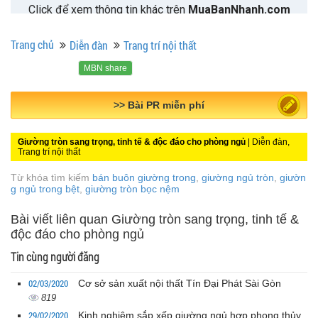
Trang chủ
Diễn đàn
Trang trí nội thất
MBN share
>> Quảng cáo miễn phí
Giường tròn sang trọng, tinh tế & độc đáo cho phòng ngủ
| Diễn đàn,
Trang trí nội thất
Từ khóa tìm kiếm
bán buôn giường trong
,
giường ngủ tròn
,
giườn
g ngủ trong bệt
,
giường tròn bọc nệm
Bài viết liên quan Giường tròn sang trọng, tinh tế &
độc đáo cho phòng ngủ
Tin cùng người đăng
02/03/2020
Cơ sở sản xuất nội thất Tín Đại Phát Sài Gòn
819
29/02/2020
Kinh nghiệm sắp xếp giường ngủ hợp phong thủy