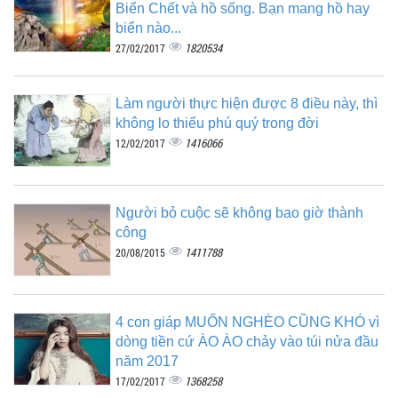
Biển Chết và hồ sống. Bạn mang hồ hay
biển nào...
1820534
27/02/2017
Làm người thực hiện được 8 điều này, thì
không lo thiếu phú quý trong đời
1416066
12/02/2017
Người bỏ cuộc sẽ không bao giờ thành
công
1411788
20/08/2015
4 con giáp MUỐN NGHÈO CŨNG KHÓ vì
dòng tiền cứ ÀO ÀO chảy vào túi nửa đầu
năm 2017
1368258
17/02/2017