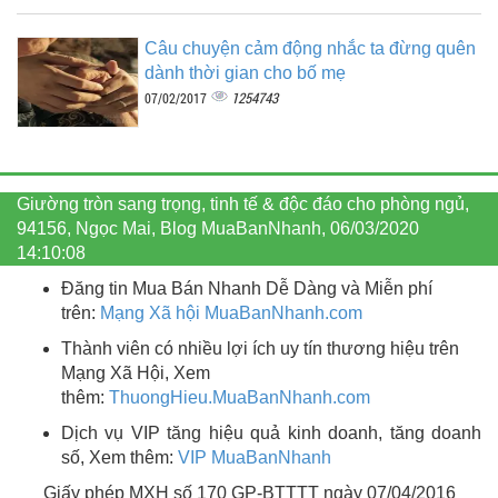
Câu chuyện cảm động nhắc ta đừng quên
dành thời gian cho bố mẹ
1254743
07/02/2017
Giường tròn sang trọng, tinh tế & độc đáo cho phòng ngủ,
94156, Ngọc Mai, Blog MuaBanNhanh, 06/03/2020
14:10:08
Đăng tin Mua Bán Nhanh Dễ Dàng và Miễn phí
trên:
Mạng Xã hội MuaBanNhanh.com
Thành viên có nhiều lợi ích uy tín thương hiệu trên
Mạng Xã Hội, Xem
thêm:
ThuongHieu.MuaBanNhanh.
com
Dịch vụ VIP tăng hiệu quả kinh doanh, tăng doanh
số, Xem thêm:
VIP MuaBanNhanh
Giấy phép MXH số 170 GP-BTTTT ngày 07/04/2016