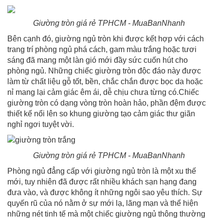
Giường tròn giá rẻ TPHCM - MuaBanNhanh
Bên cạnh đó, giường ngủ tròn khi được kết hợp với cách
trang trí phòng ngủ phá cách, gam màu trắng hoặc tươi
sáng đã mang một làn gió mới đầy sức cuốn hút cho
phòng ngủ. Những chiếc giường tròn độc đáo này được
làm từ chất liệu gỗ tốt, bền, chắc chắn được bọc da hoặc
nỉ mang lại cảm giác êm ái, dễ chịu chưa từng có.Chiếc
giường tròn có dạng vòng tròn hoàn hảo, phần đệm được
thiết kế nổi lên so khung giường tạo cảm giác thư giãn
nghỉ ngơi tuyệt vời.
Giường tròn giá rẻ TPHCM - MuaBanNhanh
Phòng ngủ đẳng cấp với giường ngủ tròn là một xu thế
mới, tuy nhiên đã được rất nhiều khách sạn hạng đang
đưa vào, và được không ít những ngôi sao yêu thích. Sự
quyến rũ của nó nằm ở sự mới lạ, lãng mạn và thể hiện
những nét tinh tế mà một chiếc giường ngủ thông thường