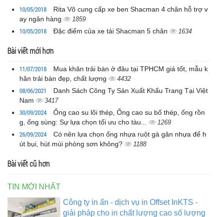
10/05/2018
Rita Võ cung cấp xe ben Shacman 4 chân hỗ trợ v
ay ngân hàng
1859
10/05/2018
Đặc điểm của xe tải Shacman 5 chân
1634
Bài viết mới hơn
11/07/2018
Mua khăn trải bàn ở đâu tại TPHCM giá tốt, mẫu k
hăn trải bàn đẹp, chất lượng
4432
08/06/2021
Danh Sách Công Ty Sản Xuất Khẩu Trang Tại Việt
Nam
3417
30/09/2024
Ống cao su lõi thép, Ống cao su bố thép, ống rồn
g, ống sùng: Sự lựa chọn tối ưu cho tàu...
1269
26/09/2024
Có nên lựa chọn ống nhựa ruột gà gân nhựa để h
út bụi, hút mùi phòng sơn không?
1188
Bài viết cũ hơn
TIN MỚI NHẤT
Công ty in ấn - dịch vụ in Offset InKTS -
giải pháp cho in chất lượng cao số lượng