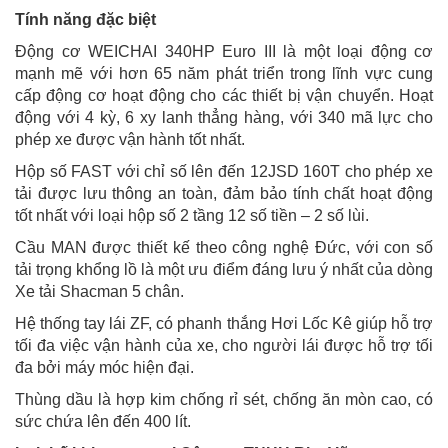
Tính năng đặc biệt
Động cơ WEICHAI 340HP Euro III là một loại động cơ
mạnh mẽ với hơn 65 năm phát triển trong lĩnh vực cung
cấp động cơ hoạt động cho các thiết bị vận chuyển. Hoạt
động với 4 kỳ, 6 xy lanh thẳng hàng, với 340 mã lực cho
phép xe được vận hành tốt nhất.
Hộp số FAST với chỉ số lên đến 12JSD 160T cho phép xe
tải được lưu thông an toàn, đảm bảo tính chất hoạt động
tốt nhất với loại hộp số 2 tầng 12 số tiền – 2 số lùi.
Cầu MAN được thiết kế theo công nghệ Đức, với con số
tải trọng khổng lồ là một ưu điểm đáng lưu ý nhất của dòng
Xe tải Shacman 5 chân.
Hệ thống tay lái ZF, có phanh thắng Hơi Lốc Kê giúp hỗ trợ
tối đa việc vận hành của xe, cho người lái được hỗ trợ tối
đa bởi máy móc hiện đại.
Thùng dầu là hợp kim chống rỉ sét, chống ăn mòn cao, có
sức chứa lên đến 400 lít.