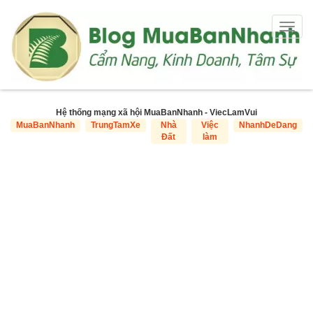
Togg
navig
Hệ thống mạng xã hội MuaBanNhanh - ViecLamVui
MuaBanNhanh
TrungTamXe
Nhà
Việc
NhanhDeDang
Đất
làm