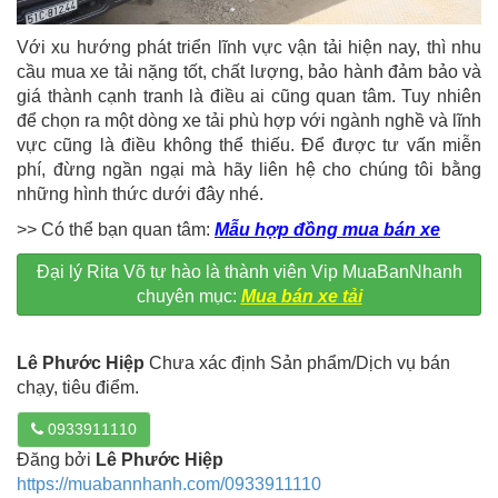
Với xu hướng phát triển lĩnh vực vận tải hiện nay, thì nhu
cầu mua xe tải nặng tốt, chất lượng, bảo hành đảm bảo và
giá thành cạnh tranh là điều ai cũng quan tâm. Tuy nhiên
để chọn ra một dòng xe tải phù hợp với ngành nghề và lĩnh
vực cũng là điều không thể thiếu. Để được tư vấn miễn
phí, đừng ngần ngại mà hãy liên hệ cho chúng tôi bằng
những hình thức dưới đây nhé.
>> Có thể bạn quan tâm:
Mẫu hợp đồng mua bán xe
Đại lý Rita Võ tự hào là thành viên Vip MuaBanNhanh
chuyên mục:
Mua bán xe tải
Lê Phước Hiệp
Chưa xác định Sản phẩm/Dịch vụ bán
chạy, tiêu điểm.
0933911110
Đăng bởi
Lê Phước Hiệp
https://muabannhanh.com/0933911110