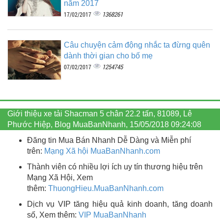
năm 2017
1368261
17/02/2017
Câu chuyện cảm động nhắc ta đừng quên
dành thời gian cho bố mẹ
1254745
07/02/2017
Giới thiệu xe tải Shacman 5 chân 22.2 tấn, 81089, Lê
Phước Hiệp, Blog MuaBanNhanh, 15/05/2018 09:24:08
Đăng tin Mua Bán Nhanh Dễ Dàng và Miễn phí
trên:
Mạng Xã hội MuaBanNhanh.com
Thành viên có nhiều lợi ích uy tín thương hiệu trên
Mạng Xã Hội, Xem
thêm:
ThuongHieu.MuaBanNhanh.
com
Dịch vụ VIP tăng hiệu quả kinh doanh, tăng doanh
số, Xem thêm:
VIP MuaBanNhanh