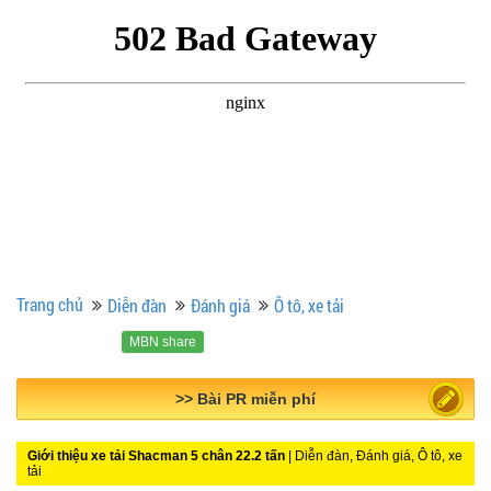
Trang chủ
Diễn đàn
Đánh giá
Ô tô, xe tải
MBN share
>> Quảng cáo miễn phí
Giới thiệu xe tải Shacman 5 chân 22.2 tấn
| Diễn đàn, Đánh giá, Ô tô, xe
tải