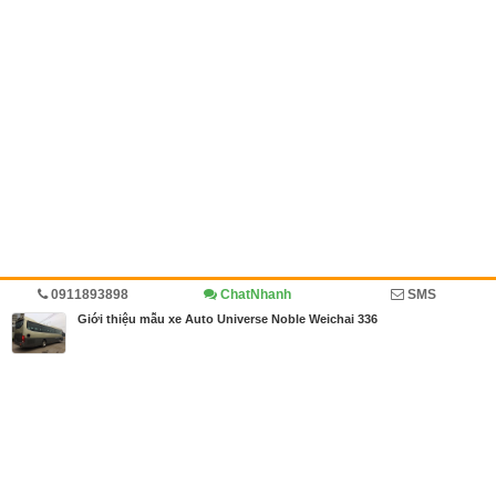
0911893898
ChatNhanh
SMS
Trang chủ
Kinh doanh
Diễn đàn
Giới thiệu mẫu xe Auto Universe Noble Weichai 336
MBN share
>> Bài PR miễn phí
Giới thiệu mẫu xe Auto Universe Noble Weichai 336
| Kinh doanh, Diễn
đàn