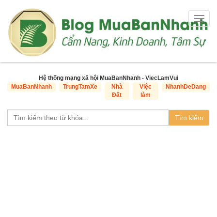
Togg
navig
Hệ thống mạng xã hội MuaBanNhanh - ViecLamVui
MuaBanNhanh
TrungTamXe
Nhà
Việc
NhanhDeDang
Đất
làm
Tìm kiếm