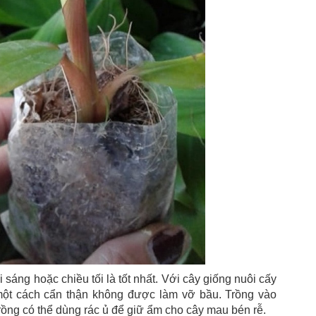
 sáng hoặc chiều tối là tốt nhất. Với cây giống nuôi cấy
 một cách cẩn thận không được làm vỡ bầu. Trồng vào
trồng có thể dùng rác ủ để giữ ẩm cho cây mau bén rễ.