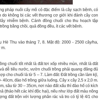
g pháp nuôi cấy mô có đặc điểm là cây sạch bệnh, có
h do không bị các vết thương cơ giới khi đánh cây con
lây nhiễm bệnh. Cánh đồng chuối cho thu hoạch tập
trồng bằng chồi, quả đồng đều, ít các vết bệnh.
vụ Hè Thu vào tháng 7, 8. Mật độ: 2000 - 2500 cây/ha,
0 m.
ồng chuối tốt nhất là đất tơi xốp nhiều mùn, nhất là đất
 và dễ tiêu nước, vườn chuối trồng phải quang đãng đủ
p cho chuối là từ 5 – 7. Làm đất: Đất trồng cần làm kỹ,
0- 40cm, đào hố trồng giữa luống, Cây x cây 2,5 x 2,0 m.
m, sâu từ 30 – 35cm, nơi nào đất xấu thì đào hố có kích
ả (tháo hết các khí độc hại), nếu như lớp đất màu nông
ợng đất trộn với lượng phân rác và tro có tỷ lệ 4/1 cho