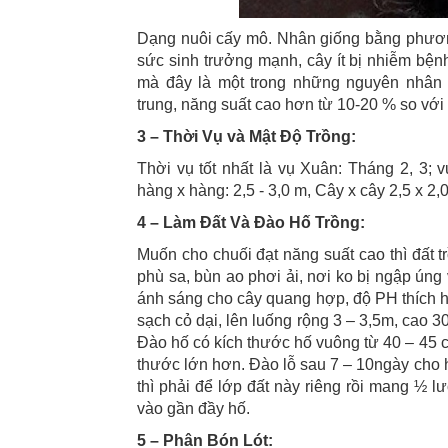
Dạng nuôi cấy mô. Nhân giống bằng phươn
sức sinh trưởng mạnh, cây ít bị nhiễm bện
mà đây là một trong những nguyên nhân 
trung, năng suất cao hơn từ 10-20 % so với 
3 – Thời Vụ và Mật Độ Trồng:
Thời vụ tốt nhất là vụ Xuân: Tháng 2, 3; 
hàng x hàng: 2,5 - 3,0 m, Cây x cây 2,5 x 2,
4 – Làm Đất Và Đào Hố Trồng:
Muốn cho chuối đạt năng suất cao thì đất tr
phù sa, bùn ao phơi ải, nơi ko bị ngập úng
ánh sáng cho cây quang hợp, độ PH thích hợ
sạch cỏ dại, lên luống rộng 3 – 3,5m, cao 3
Đào hố có kích thước hố vuông từ 40 – 45 c
thước lớn hơn. Đào lỗ sau 7 – 10ngày cho h
thì phải để lớp đất này riêng rồi mang ½ lư
vào gần đầy hố.
5 – Phân Bón Lót: