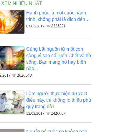
N XEM NHIỀU NHẤT
Hạnh phúc là một cuộc hành
trình, không phải là đích đến…
2331221
07/03/2017
Cùng bắt nguồn từ một con
sông vì sao có Biển Chết và hồ
sống. Bạn mang hồ hay biển
nào...
1820540
2/2017
Làm người thực hiện được 8
điều này, thì không lo thiếu phú
quý trong đời
1416067
12/02/2017
Người bỏ cuộc sẽ không bao