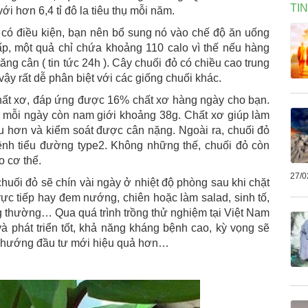
TI
i hơn 6,4 tỉ đô la tiêu thụ mỗi năm.
 có điều kiện, bạn nên bổ sung nó vào chế độ ăn uống
p, một quả chỉ chứa khoảng 110 calo vì thế nếu hàng
ng cân ( tin tức 24h ). Cây chuối đỏ có chiều cao trung
vậy rất dễ phân biệt với các giống chuối khác.
hất xơ, đáp ứng được 16% chất xơ hàng ngày cho bạn.
 mỗi ngày còn nam giới khoảng 38g. Chất xơ giúp làm
âu hơn và kiểm soát được cân nặng. Ngoài ra, chuối đỏ
ệnh tiểu đường type2. Không những thế, chuối đỏ còn
o cơ thể.
27/0
huối đỏ sẽ chín vài ngày ở nhiệt độ phòng sau khi chặt
trực tiếp hay đem nướng, chiên hoặc làm salad, sinh tố,
g thường… Qua quá trình trồng thử nghiệm tại Việt Nam
à phát triển tốt, khả năng kháng bệnh cao, kỳ vọng sẽ
có hướng đầu tư mới hiệu quả hơn…