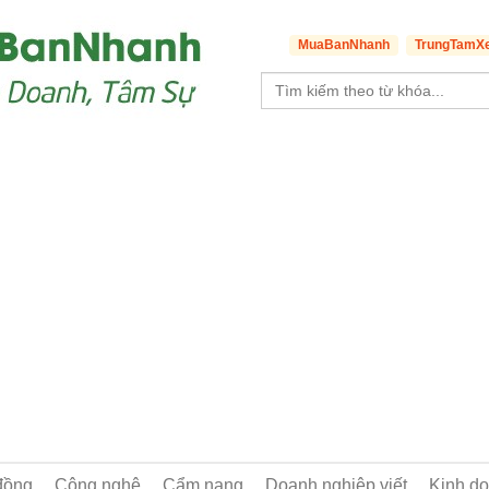
MuaBanNhanh
TrungTamX
đồng
Công nghệ
Cẩm nang
Doanh nghiệp viết
Kinh d