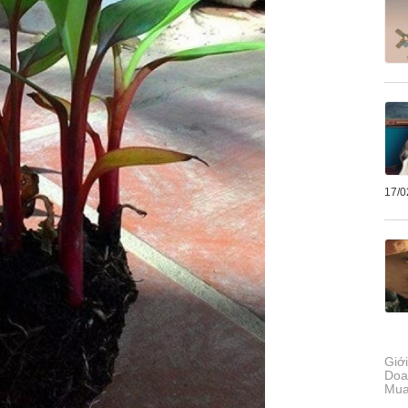
17/0
Giới
Doa
Mua