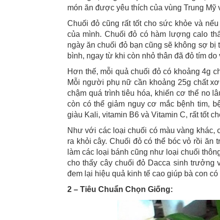
món ăn được yêu thích của vùng Trung Mỹ vớ
Chuối đỏ cũng rất tốt cho sức khỏe và nếu
của mình. Chuối đỏ có hàm lượng calo thấ
ngày ăn chuối đỏ bạn cũng sẽ không sợ bị tă
bình, ngay từ khi còn nhỏ thân đã đỏ tím do 
Hơn thế, mỗi quả chuối đỏ có khoảng 4g c
Mỗi người phụ nữ cần khoảng 25g chất xơ
chậm quá trình tiêu hóa, khiến cơ thể no l
còn có thể giảm nguy cơ mắc bệnh tim, b
giàu Kali, vitamin B6 và Vitamin C, rất tốt ch
Như với các loại chuối có màu vàng khác, c
ra khỏi cây. Chuối đỏ có thể bóc vỏ rồi ăn 
làm các loại bánh cũng như loại chuối thôn
cho thấy cây chuối đỏ Dacca sinh trưởng v
đem lại hiệu quả kinh tế cao giúp bà con 
2 – Tiêu Chuẩn Chọn Giống: