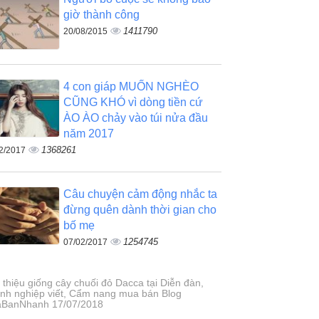
giờ thành công
1411790
20/08/2015
4 con giáp MUỐN NGHÈO
CŨNG KHÓ vì dòng tiền cứ
ÀO ÀO chảy vào túi nửa đầu
năm 2017
1368261
2/2017
Câu chuyện cảm động nhắc ta
đừng quên dành thời gian cho
bố mẹ
1254745
07/02/2017
 thiệu giống cây chuối đỏ Dacca tại Diễn đàn,
nh nghiệp viết, Cẩm nang mua bán Blog
BanNhanh 17/07/2018