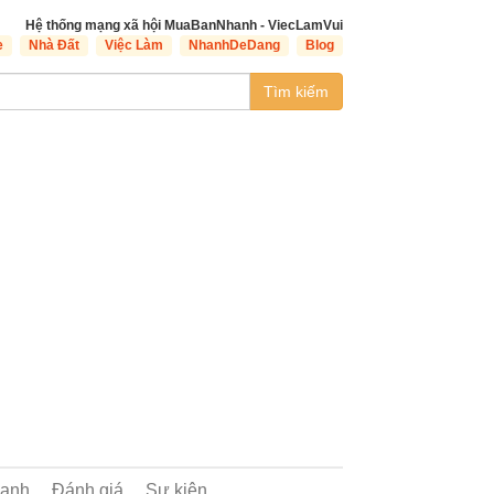
Hệ thống mạng xã hội MuaBanNhanh - ViecLamVui
e
Nhà Đất
Việc Làm
NhanhDeDang
Blog
Tìm kiếm
oanh
Đánh giá
Sự kiện