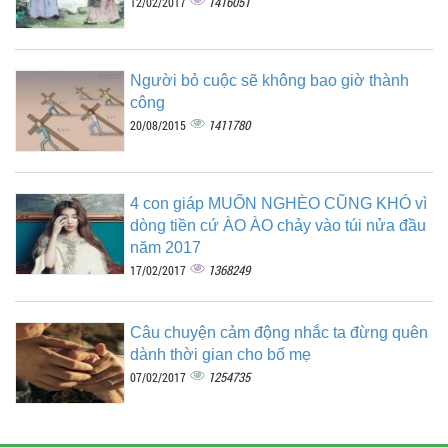
1416051
12/02/2017
Người bỏ cuộc sẽ không bao giờ thành
công
1411780
20/08/2015
4 con giáp MUỐN NGHÈO CŨNG KHÓ vì
dòng tiền cứ ÀO ÀO chảy vào túi nửa đầu
năm 2017
1368249
17/02/2017
Câu chuyện cảm động nhắc ta đừng quên
dành thời gian cho bố mẹ
1254735
07/02/2017