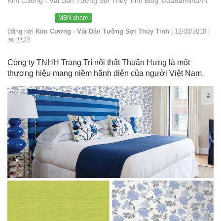
Kim Cương - Vải Dán Tường Sợi Thủy Tinh Blog MuaBanNhanh
MBN share
Đăng bởi
Kim Cương - Vải Dán Tường Sợi Thủy Tinh
| 12/03/2018 |
1123
Công ty TNHH Trang Trí nội thất Thuận Hưng là một
thương hiệu mang niềm hãnh diện của người Việt Nam.