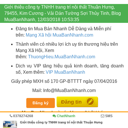
Giới thiệu công ty TNHH trang trí nội thất Thuận Hưng,
79455, Kim Cương - Vải Dán Tường Sợi Thủy Tinh, Blog
MuaBanNhanh, 12/03/2018 10:53:35
Đăng tin Mua Bán Nhanh Dễ Dàng và Miễn phí
trên:
Mạng Xã hội MuaBanNhanh.com
Thành viên có nhiều lợi ích uy tín thương hiệu trên
Mạng Xã Hội, Xem
thêm:
ThuongHieu.MuaBanNhanh.
com
Dịch vụ VIP tăng hiệu quả kinh doanh, tăng doanh
số, Xem thêm:
VIP MuaBanNhanh
Giấy phép MXH số 170 GP-BTTTT ngày 07/04/2016
Mail: Info@MuaBanNhanh.com
Miễn phí
Đăng ký
MuaBanNhanh
và các Mạng xã hội khác:
0378274268
ChatNhanh
SMS
Giới thiệu công ty TNHH trang trí nội thất Thuận Hưng