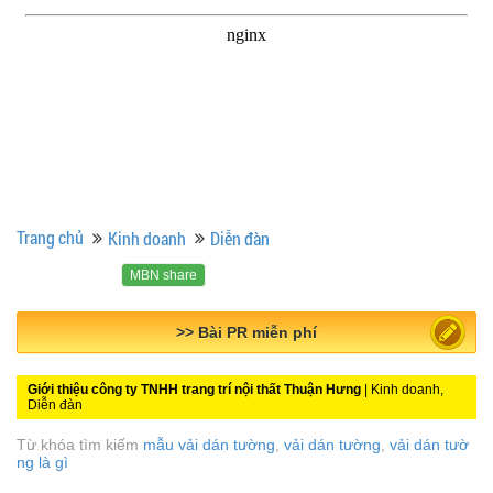
Trang chủ
Kinh doanh
Diễn đàn
MBN share
>> Quảng cáo miễn phí
Giới thiệu công ty TNHH trang trí nội thất Thuận Hưng
| Kinh doanh,
Diễn đàn
Từ khóa tìm kiếm
mẫu vải dán tường
,
vải dán tường
,
vải dán tườ
ng là gì