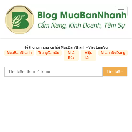
Togg
navig
Hệ thống mạng xã hội MuaBanNhanh - ViecLamVui
MuaBanNhanh
TrungTamXe
Nhà
Việc
NhanhDeDang
Đất
làm
Tìm kiếm