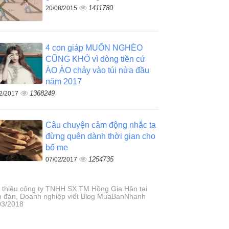
1411780
20/08/2015
4 con giáp MUỐN NGHÈO
CŨNG KHÓ vì dòng tiền cứ
ÀO ÀO chảy vào túi nửa đầu
năm 2017
1368249
2/2017
Câu chuyện cảm động nhắc ta
đừng quên dành thời gian cho
bố mẹ
1254735
07/02/2017
i thiệu công ty TNHH SX TM Hồng Gia Hân tại
n đàn, Doanh nghiệp viết Blog MuaBanNhanh
03/2018