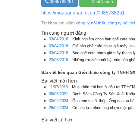
0985788251
ChatNhanh
https://muabannhanh.com/0985788251
Từ khóa tìm kiếm
công ty nội thất
,
công ty nội t
Tin cùng người đăng
03/04/2018
Kinh nghiệm chọn bàn ghế cafe nh
03/04/2018
Giá bàn ghế cafe nhựa giả mây
03/04/2018
Bàn ghế cafe nhựa giả mây thanh 
23/03/2018
Những ưu điểm nổi bật của bàn ghế
Bài viết liên quan Giới thiệu công ty TNHH 
Bài viết mới hơn
11/07/2018
Mua khăn trải bàn ở đâu tại TPHCM 
08/06/2021
Danh Sách Công Ty Sản Xuất Khẩu
30/09/2024
Ống cao su lõi thép, Ống cao su bố
26/09/2024
Có nên lựa chọn ống nhựa ruột gà 
Bài viết cũ hơn