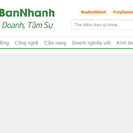
MuaBanNhanh
TrungTamX
đồng
Công nghệ
Cẩm nang
Doanh nghiệp viết
Kinh d