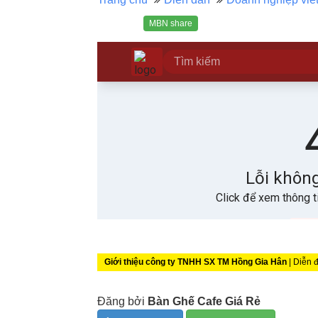
MBN share
Giới thiệu công ty TNHH SX TM Hồng Gia Hân
| Diễn 
Đăng bởi
Bàn Ghế Cafe Giá Rẻ