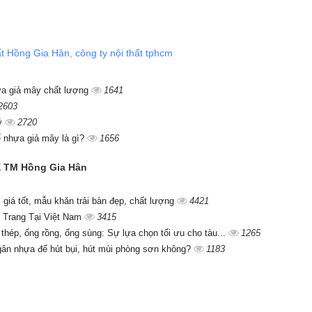
hất Hồng Gia Hân
,
công ty nội thất tphcm
ựa giả mây chất lượng
1641
2603
lý
2720
 nhựa giả mây là gì?
1656
SX TM Hồng Gia Hân
giá tốt, mẫu khăn trải bàn đẹp, chất lượng
4421
 Trang Tại Việt Nam
3415
 thép, ống rồng, ống sùng: Sự lựa chọn tối ưu cho tàu...
1265
gân nhựa để hút bụi, hút mùi phòng sơn không?
1183