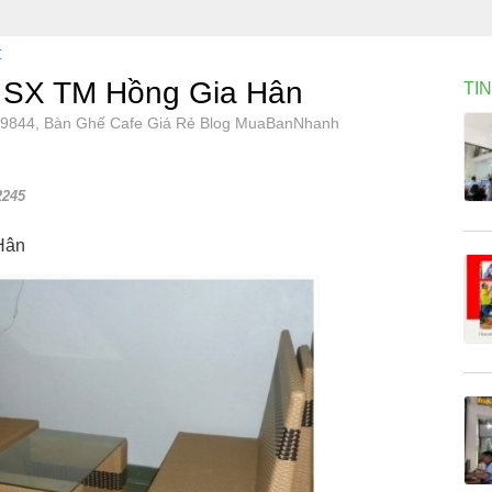
t
H SX TM Hồng Gia Hân
TI
 79844, Bàn Ghế Cafe Giá Rẻ Blog MuaBanNhanh
2245
Hân