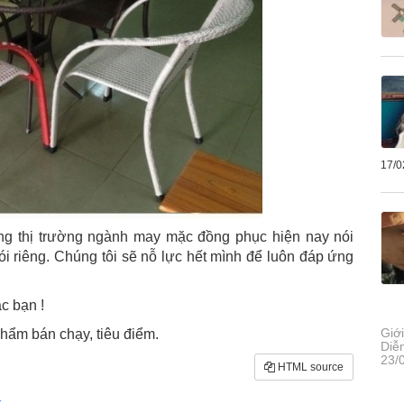
17/0
ững thị trường ngành may mặc đồng phục hiện nay nói
 riêng. Chúng tôi sẽ nỗ lực hết mình để luôn đáp ứng
c bạn !
Giớ
hẩm bán chạy, tiêu điểm.
Diễ
23/
HTML source
t