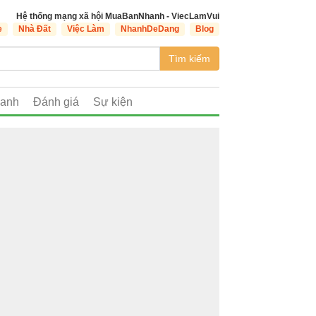
Hệ thống mạng xã hội MuaBanNhanh - ViecLamVui
e
Nhà Đất
Việc Làm
NhanhDeDang
Blog
Tìm kiếm
oanh
Đánh giá
Sự kiện