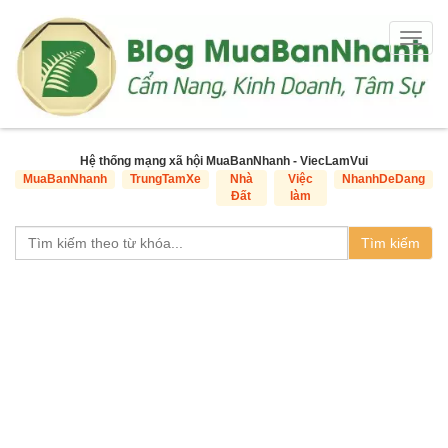
Togg
navig
Hệ thống mạng xã hội MuaBanNhanh - ViecLamVui
MuaBanNhanh
TrungTamXe
Nhà
Việc
NhanhDeDang
Đất
làm
Tìm kiếm