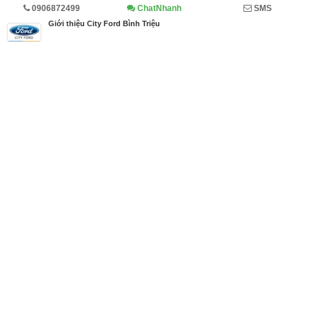
0906872499
ChatNhanh
SMS
Trang chủ
Kinh doanh
Diễn đàn
Giới thiệu City Ford Bình Triệu
MBN share
>> Quảng cáo miễn phí
Giới thiệu City Ford Bình Triệu
| Kinh doanh, Diễn đàn
Từ khóa tìm kiếm
giá xe ford
,
Xe Ford
,
xe ford 2018
Bài viết liên quan Giới thiệu City Ford Bình Triệu
Tin cùng người đăng
21/03/2018
Những lợi thế tuyệt vời khi mua xe tại City Ford
633
Bài viết mới hơn
11/07/2018
Mua khăn trải bàn ở đâu tại TPHCM giá tốt, mẫu k
hăn trải bàn đẹp, chất lượng
4427