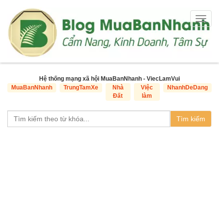
Togg
navig
Hệ thống mạng xã hội MuaBanNhanh - ViecLamVui
MuaBanNhanh
TrungTamXe
Nhà
Việc
NhanhDeDang
Đất
làm
Tìm kiếm