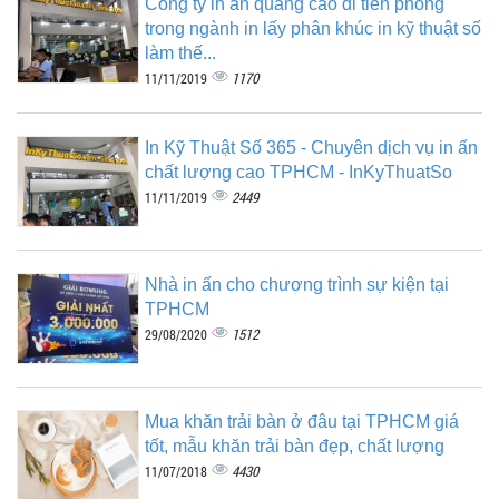
Công ty in ấn quảng cáo đi tiên phong
trong ngành in lấy phân khúc in kỹ thuật số
làm thế...
1170
11/11/2019
In Kỹ Thuật Số 365 - Chuyên dịch vụ in ấn
chất lượng cao TPHCM - InKyThuatSo
2449
11/11/2019
Nhà in ấn cho chương trình sự kiện tại
TPHCM
1512
29/08/2020
Mua khăn trải bàn ở đâu tại TPHCM giá
tốt, mẫu khăn trải bàn đẹp, chất lượng
4430
11/07/2018