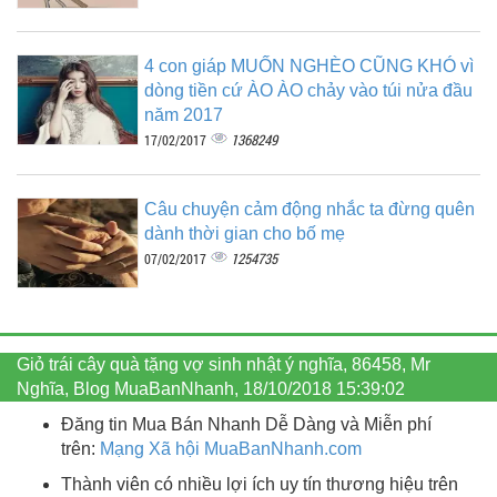
4 con giáp MUỐN NGHÈO CŨNG KHÓ vì
dòng tiền cứ ÀO ÀO chảy vào túi nửa đầu
năm 2017
1368249
17/02/2017
Câu chuyện cảm động nhắc ta đừng quên
dành thời gian cho bố mẹ
1254735
07/02/2017
Giỏ trái cây quà tặng vợ sinh nhật ý nghĩa, 86458, Mr
Nghĩa, Blog MuaBanNhanh, 18/10/2018 15:39:02
Đăng tin Mua Bán Nhanh Dễ Dàng và Miễn phí
trên:
Mạng Xã hội MuaBanNhanh.com
Thành viên có nhiều lợi ích uy tín thương hiệu trên