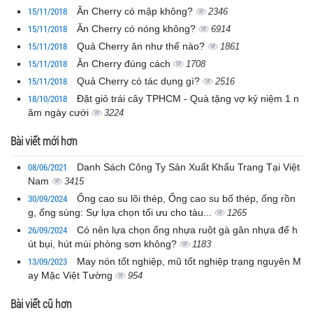
15/11/2018
Ăn Cherry có mập không?
2346
15/11/2018
Ăn Cherry có nóng không?
6914
15/11/2018
Quả Cherry ăn như thế nào?
1861
15/11/2018
Ăn Cherry đúng cách
1708
15/11/2018
Quả Cherry có tác dụng gì?
2516
18/10/2018
Đặt giỏ trái cây TPHCM - Quà tặng vợ kỷ niệm 1 n
ăm ngày cưới
3224
Bài viết mới hơn
08/06/2021
Danh Sách Công Ty Sản Xuất Khẩu Trang Tại Việt
Nam
3415
30/09/2024
Ống cao su lõi thép, Ống cao su bố thép, ống rồn
g, ống sùng: Sự lựa chọn tối ưu cho tàu...
1265
26/09/2024
Có nên lựa chọn ống nhựa ruột gà gân nhựa để h
út bụi, hút mùi phòng sơn không?
1183
13/09/2023
May nón tốt nghiệp, mũ tốt nghiệp trạng nguyên M
ay Mặc Việt Tường
954
Bài viết cũ hơn