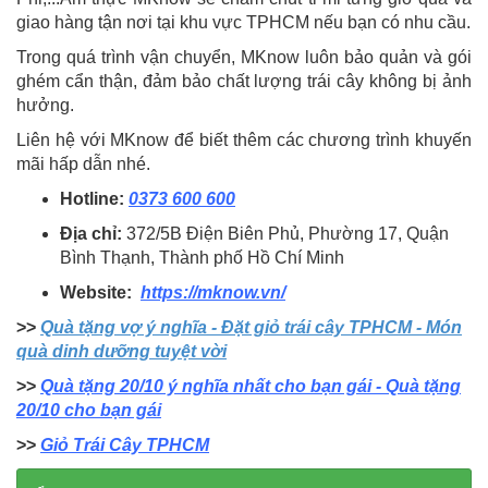
giao hàng tận nơi tại khu vực TPHCM nếu bạn có nhu cầu.
Trong quá trình vận chuyển, MKnow luôn bảo quản và gói
ghém cẩn thận, đảm bảo chất lượng trái cây không bị ảnh
hưởng.
Liên hệ với MKnow để biết thêm các chương trình khuyến
mãi hấp dẫn nhé.
Hotline:
0373 600 600
Địa chỉ:
372/5B Điện Biên Phủ, Phường 17, Quận
Bình Thạnh, Thành phố Hồ Chí Minh
Website:
https://mknow.vn/
>>
Quà tặng vợ ý nghĩa - Đặt giỏ trái cây TPHCM - Món
quà dinh dưỡng tuyệt vời
>>
Quà tặng 20/10 ý nghĩa nhất cho bạn gái - Quà tặng
20/10 cho bạn gái
>>
Giỏ Trái Cây TPHCM