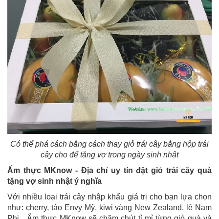
Có thể phá cách bằng cách thay giỏ trái cây bằng hộp trái
cây cho để tặng vợ trong ngày sinh nhật
Ẩm thực MKnow - Địa chỉ uy tín đặt giỏ trái cây quà
tặng vợ sinh nhật ý nghĩa
Với nhiều loại trái cây nhập khẩu giá trị cho bạn lựa chọn
như: cherry, táo Envy Mỹ, kiwi vàng New Zealand, lê Nam
Phi,...Ẩm thực MKnow sẽ chăm chút tỉ mỉ từng giỏ quà và