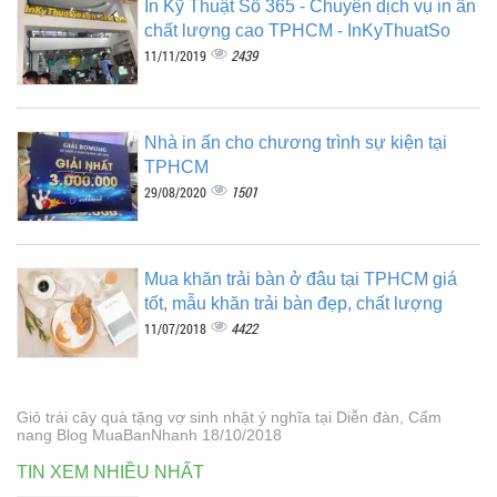
In Kỹ Thuật Số 365 - Chuyên dịch vụ in ấn
chất lượng cao TPHCM - InKyThuatSo
2439
11/11/2019
Nhà in ấn cho chương trình sự kiện tại
TPHCM
1501
29/08/2020
Mua khăn trải bàn ở đâu tại TPHCM giá
tốt, mẫu khăn trải bàn đẹp, chất lượng
4422
11/07/2018
Giỏ trái cây quà tặng vợ sinh nhật ý nghĩa tại Diễn đàn, Cẩm
nang Blog MuaBanNhanh 18/10/2018
TIN XEM NHIỀU NHẤT