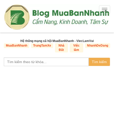
Togg
navig
Hệ thống mạng xã hội MuaBanNhanh - ViecLamVui
MuaBanNhanh
TrungTamXe
Nhà
Việc
NhanhDeDang
Đất
làm
Tìm kiếm