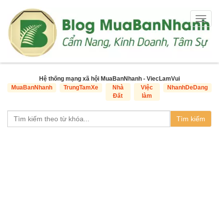
Togg
navig
Hệ thống mạng xã hội MuaBanNhanh - ViecLamVui
MuaBanNhanh
TrungTamXe
Nhà
Việc
NhanhDeDang
Đất
làm
Tìm kiếm