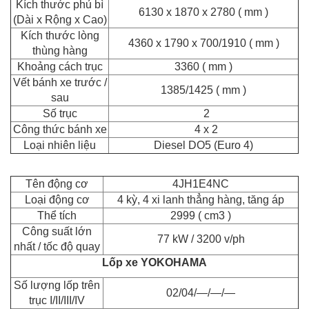
Kích thước phủ bì
6130 x 1870 x 2780 ( mm )
(Dài x Rộng x Cao)
Kích thước lòng
4360 x 1790 x 700/1910 ( mm )
thùng hàng
Khoảng cách trục
3360 ( mm )
Vết bánh xe trước /
1385/1425 ( mm )
sau
Số trục
2
Công thức bánh xe
4 x 2
Loại nhiên liệu
Diesel DO5 (Euro 4)
Tên động cơ
4JH1E4NC
Loại động cơ
4 kỳ, 4 xi lanh thẳng hàng, tăng áp
Thể tích
2999 ( cm3 )
Công suất lớn
77 kW / 3200 v/ph
nhất / tốc độ quay
Lốp xe YOKOHAMA
Số lượng lốp trên
02/04/—/—/—
trục I/II/III/IV