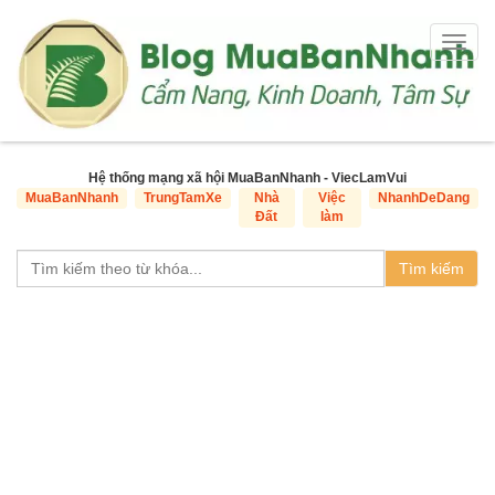
Togg
navig
Hệ thống mạng xã hội MuaBanNhanh - ViecLamVui
MuaBanNhanh
TrungTamXe
Nhà
Việc
NhanhDeDang
Đất
làm
Tìm kiếm