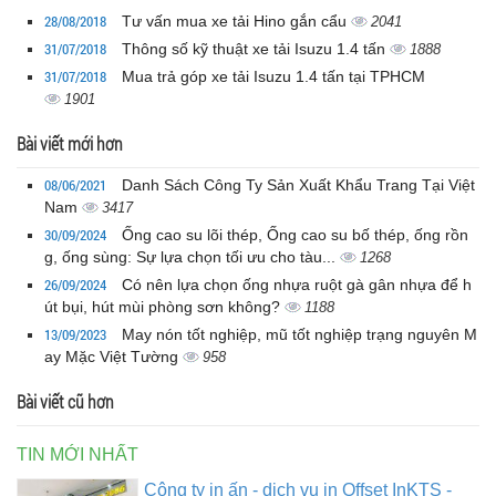
28/08/2018
Tư vấn mua xe tải Hino gắn cẩu
2041
31/07/2018
Thông số kỹ thuật xe tải Isuzu 1.4 tấn
1888
31/07/2018
Mua trả góp xe tải Isuzu 1.4 tấn tại TPHCM
1901
Bài viết mới hơn
08/06/2021
Danh Sách Công Ty Sản Xuất Khẩu Trang Tại Việt
Nam
3417
30/09/2024
Ống cao su lõi thép, Ống cao su bố thép, ống rồn
g, ống sùng: Sự lựa chọn tối ưu cho tàu...
1268
26/09/2024
Có nên lựa chọn ống nhựa ruột gà gân nhựa để h
út bụi, hút mùi phòng sơn không?
1188
13/09/2023
May nón tốt nghiệp, mũ tốt nghiệp trạng nguyên M
ay Mặc Việt Tường
958
Bài viết cũ hơn
TIN MỚI NHẤT
Công ty in ấn - dịch vụ in Offset InKTS -