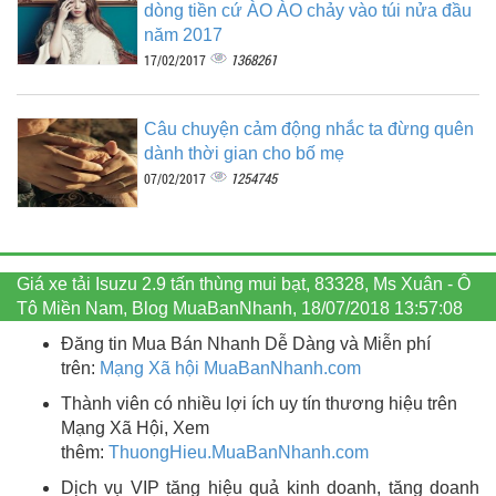
dòng tiền cứ ÀO ÀO chảy vào túi nửa đầu
năm 2017
1368261
17/02/2017
Câu chuyện cảm động nhắc ta đừng quên
dành thời gian cho bố mẹ
1254745
07/02/2017
Giá xe tải Isuzu 2.9 tấn thùng mui bạt, 83328, Ms Xuân - Ô
Tô Miền Nam, Blog MuaBanNhanh, 18/07/2018 13:57:08
Đăng tin Mua Bán Nhanh Dễ Dàng và Miễn phí
trên:
Mạng Xã hội MuaBanNhanh.com
Thành viên có nhiều lợi ích uy tín thương hiệu trên
Mạng Xã Hội, Xem
thêm:
ThuongHieu.MuaBanNhanh.
com
Dịch vụ VIP tăng hiệu quả kinh doanh, tăng doanh