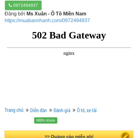
0972494937
Đăng bởi
Ms Xuân - Ô Tô Miền Nam
https://muabannhanh.com/0972494937
Trang chủ
Diễn đàn
Đánh giá
Ô tô, xe tải
MBN share
>> Bài PR miễn phí