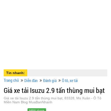
Tin nhanh:
Trang chủ
Diễn đàn
Đánh giá
Ô tô, xe tải
Giá xe tải Isuzu 2.9 tấn thùng mui bạt
Giá xe tải Isuzu 2.9 tấn thùng mui bạt, 83328, Ms Xuân - Ô Tô
Miền Nam Blog MuaBanNhanh
MBN share