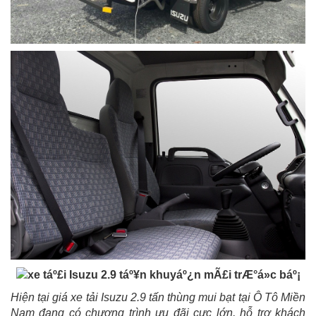
Hiện tại giá xe tải Isuzu 2.9 tấn thùng mui bạt tại Ô Tô Miền
Nam đang có chương trình ưu đãi cưc lớn, hỗ trợ khách