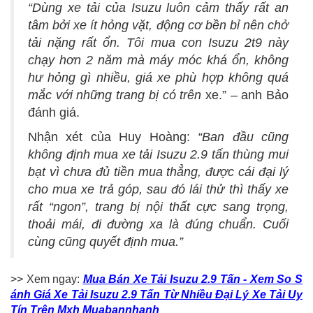
“Dùng xe tải của Isuzu luôn cảm thấy rất an
tâm bởi xe ít hỏng vặt, động cơ bền bỉ nên chở
tải nặng rất ổn. Tôi mua con Isuzu 2t9 này
chạy hơn 2 năm mà máy móc khá ổn, không
hư hỏng gì nhiều, giá xe phù hợp không quá
mắc với những trang bị có trên
xe.” – anh Bảo
đánh giá.
Nhận xét của Huy Hoàng:
“Ban đầu cũng
không định mua xe tải Isuzu 2.9 tấn thùng mui
bạt vì chưa đủ tiền mua thẳng, được cái đại lý
cho mua xe trả góp, sau đó lái thử thì thấy xe
rất “ngon”, trang bị nội thất cực sang trọng,
thoải mái, đi đường xa là đúng chuẩn. Cuối
cùng cũng quyết định mua.”
>> Xem ngay:
Mua Bán Xe Tải Isuzu 2.9 Tấn - Xem So S
ánh Giá Xe Tải Isuzu 2.9 Tấn Từ Nhiều Đại Lý Xe Tải Uy
Tín Trên Mxh Muabannhanh