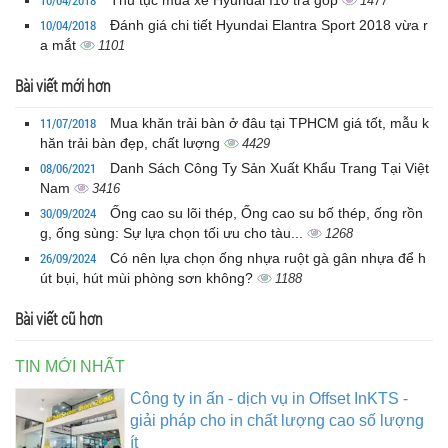
10/04/2018
Thủ tục mua xe Hyundai I10 trả góp
1477
10/04/2018
Đánh giá chi tiết Hyundai Elantra Sport 2018 vừa r
a mắt
1101
Bài viết mới hơn
11/07/2018
Mua khăn trải bàn ở đâu tại TPHCM giá tốt, mẫu k
hăn trải bàn đẹp, chất lượng
4429
08/06/2021
Danh Sách Công Ty Sản Xuất Khẩu Trang Tại Việt
Nam
3416
30/09/2024
Ống cao su lõi thép, Ống cao su bố thép, ống rồn
g, ống sùng: Sự lựa chọn tối ưu cho tàu...
1268
26/09/2024
Có nên lựa chọn ống nhựa ruột gà gân nhựa để h
út bụi, hút mùi phòng sơn không?
1188
Bài viết cũ hơn
TIN MỚI NHẤT
Công ty in ấn - dịch vụ in Offset InKTS -
giải pháp cho in chất lượng cao số lượng
ít