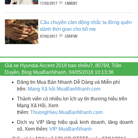
1368261
17/02/2017
Câu chuyện cảm động nhắc ta đừng quên
dành thời gian cho bố mẹ
1254745
07/02/2017
Giá xe Hyundai Accent 2018 bao nhiêu?, 80769, Trần
Duyên, Blog MuaBanNhanh, 04/05/2018 10:13:36
Đăng tin Mua Bán Nhanh Dễ Dàng và Miễn phí
trên:
Mạng Xã hội MuaBanNhanh.com
Thành viên có nhiều lợi ích uy tín thương hiệu trên
Mạng Xã Hội, Xem
thêm:
ThuongHieu.MuaBanNhanh.
com
Dịch vụ VIP tăng hiệu quả kinh doanh, tăng doanh
số, Xem thêm:
VIP MuaBanNhanh