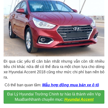
Đi qua các yếu tố căn bản nhất nhưng vẫn còn rất nhiều
tiêu chí khác nữa để có thể đưa ra một chọn lựa cho dòng
xe Hyundai Accent 2018 cũng như mức chi phí bạn nên bỏ
ra.
Có thể bạn quan tâm:
Mẫu hợp đồng mua bán xe ô tô
Đại Lý Hyundai Trường Chinh tự hào là thành viên Vip
MuaBanNhanh chuyên mục:
Hyundai Accent