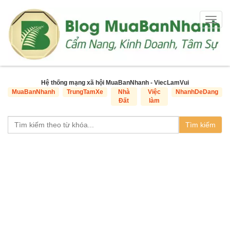
Togg
navig
Hệ thống mạng xã hội MuaBanNhanh - ViecLamVui
MuaBanNhanh
TrungTamXe
Nhà
Việc
NhanhDeDang
Đất
làm
Tìm kiếm