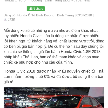
Honda Ô Tô Bình Dương_ Đình Trung Blog MuaBanNhanh
MBN share
Đăng bởi
Honda Ô Tô Bình Dương_ Đình Trung
| 03/07/2018 |
1735
Mỗi dòng xe sẽ có những ưu và nhược điểm khác nhau,
tuy nhiên Honda Civic luôn là dòng xe nhận được nhiều
lời khen ngợi từ khách hàng với chất lượng vượt trội, động
cơ bền bỉ, giá bán hợp lý. Để cụ thể hơn sau đây chúng tôi
xin chia sẻ thông tin giá lăn bánh Honda Civic 1.8E 2018
nhập khẩu Thái Lan, bạn có thể tham khảo và chọn mua
chiếc xe phù hợp cho nhu cầu của mình.
Honda Civic 2018 được nhập khẩu nguyên chiếc từ Thái
Lan nhằm hưởng thuế 0% và đã được bổ sung thêm bản
giá rẻ.