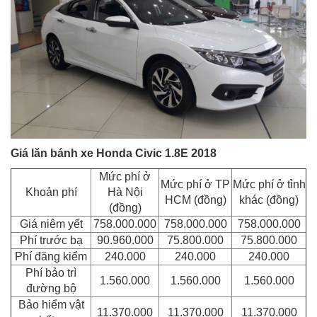
Giá lăn bánh xe Honda Civic 1.8E 2018
Mức phí ở
Mức phí ở TP
Mức phí ở tỉnh
Khoản phí
Hà Nội
HCM (đồng)
khác (đồng)
(đồng)
Giá niêm yết
758.000.000
758.000.000
758.000.000
Phí trước bạ
90.960.000
75.800.000
75.800.000
Phí đăng kiểm
240.000
240.000
240.000
Phí bảo trì
1.560.000
1.560.000
1.560.000
đường bộ
Bảo hiểm vật
11.370.000
11.370.000
11.370.000