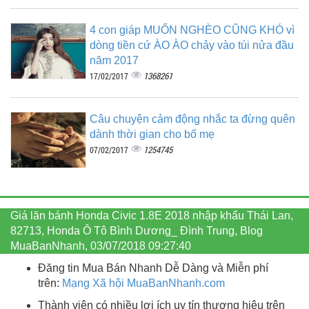
4 con giáp MUỐN NGHÈO CŨNG KHÓ vì
dòng tiền cứ ÀO ÀO chảy vào túi nửa đầu
năm 2017
1368261
17/02/2017
Câu chuyện cảm động nhắc ta đừng quên
dành thời gian cho bố mẹ
1254745
07/02/2017
Giá lăn bánh Honda Civic 1.8E 2018 nhập khẩu Thái Lan,
82713, Honda Ô Tô Bình Dương_ Đình Trung, Blog
MuaBanNhanh, 03/07/2018 09:27:40
Đăng tin Mua Bán Nhanh Dễ Dàng và Miễn phí
trên:
Mạng Xã hội MuaBanNhanh.com
Thành viên có nhiều lợi ích uy tín thương hiệu trên