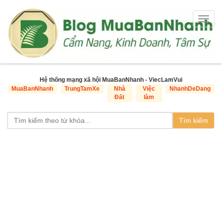
Togg
navig
Hệ thống mạng xã hội MuaBanNhanh - ViecLamVui
MuaBanNhanh
TrungTamXe
Nhà
Việc
NhanhDeDang
Đất
làm
Tìm kiếm