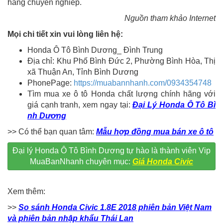
hàng chuyên nghiêp.
Nguồn tham khảo Internet
Mọi chi tiết xin vui lòng liên hệ:
Honda Ô Tô Bình Dương_ Đình Trung
Địa chỉ: Khu Phố Bình Đức 2, Phường Bình Hòa, Thị
xã Thuận An, Tỉnh Bình Dương
PhonePage:
https://muabannhanh.com/0934354748
Tìm mua xe ô tô Honda chất lượng chính hãng với
giá cạnh tranh, xem ngay tại:
Đại Lý Honda Ô Tô Bì
nh Dương
>> Có thể bạn quan tâm:
Mẫu hợp đồng mua bán xe ô tô
Đại lý Honda Ô Tô Bình Dương tự hào là thành viên Vip
MuaBanNhanh chuyên mục:
Giá Honda Civic
Xem thêm:
>>
So sánh Honda Civic 1.8E 2018 phiên bản Việt Nam
và phiên bản nhập khẩu Thái Lan