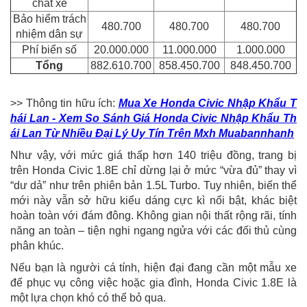
chất xe
Bảo hiểm trách
480.700
480.700
480.700
nhiệm dân sự
Phí biển số
20.000.000
11.000.000
1.000.000
Tổng
882.610.700
858.450.700
848.450.700
>> Thông tin hữu ích:
Mua Xe Honda Civic Nhập Khẩu T
hái Lan - Xem So Sánh Giá Honda Civic Nhập Khẩu Th
ái Lan Từ Nhiều Đại Lý Uy Tín Trên Mxh Muabannhanh
Như vậy, với mức giá thấp hơn 140 triệu đồng, trang bị
trên Honda Civic 1.8E chỉ dừng lại ở mức “vừa đủ” thay vì
“dư dả” như trên phiên bản 1.5L Turbo. Tuy nhiên, biến thể
mới này vẫn sở hữu kiểu dáng cực kì nổi bật, khác biệt
hoàn toàn với đám đông. Không gian nội thất rộng rãi, tính
năng an toàn – tiện nghi ngang ngửa với các đối thủ cùng
phân khúc.
Nếu bạn là người cá tính, hiện đại đang cần một mẫu xe
để phục vụ công việc hoặc gia đình, Honda Civic 1.8E là
một lựa chọn khó có thể bỏ qua.