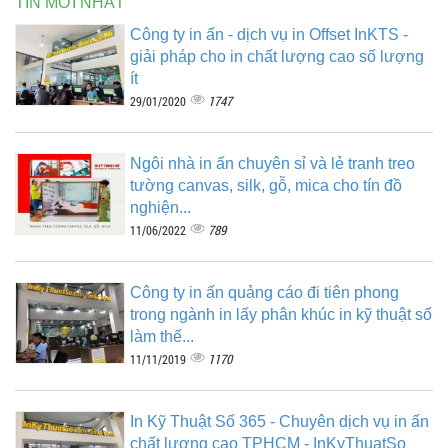
TIN MỚI NHẤT
Công ty in ấn - dịch vụ in Offset InKTS -
giải pháp cho in chất lượng cao số lượng
ít
1747
29/01/2020
Ngôi nhà in ấn chuyên sỉ và lẻ tranh treo
tường canvas, silk, gỗ, mica cho tín đồ
nghiện...
789
11/06/2022
Công ty in ấn quảng cáo đi tiên phong
trong ngành in lấy phân khúc in kỹ thuật số
làm thế...
1170
11/11/2019
In Kỹ Thuật Số 365 - Chuyên dịch vụ in ấn
chất lượng cao TPHCM - InKyThuatSo