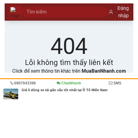
0907043398
ChatNhanh
SMS
Trang chủ
Kinh doanh
Diễn đàn
Ô tô, xe tải
Giá 5 dòng xe tải gắn cẩu tốt nhất tại Ô Tô Miền Nam
MBN share
>> Quảng cáo miễn phí
Giá 5 dòng xe tải gắn cẩu tốt nhất tại Ô Tô Miền Nam
| Kinh doanh, Diễn
đàn, Ô tô, xe tải