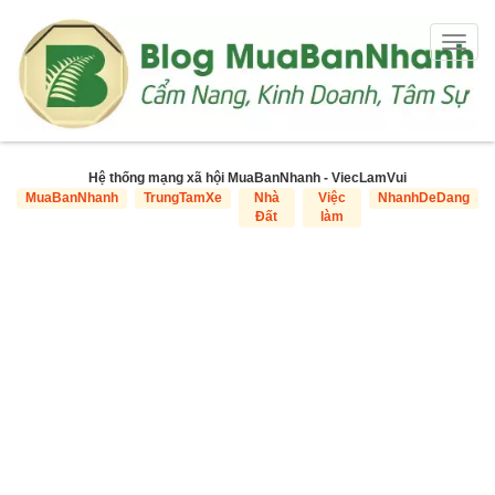
Togg
navig
Hệ thống mạng xã hội MuaBanNhanh - ViecLamVui
MuaBanNhanh
TrungTamXe
Nhà
Việc
NhanhDeDang
Đất
làm