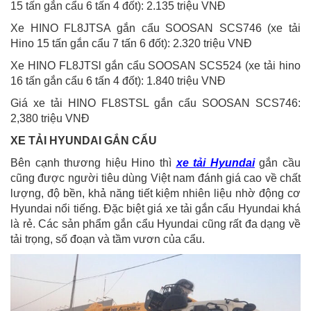
15 tấn gắn cẩu 6 tấn 4 đốt): 2.135 triệu VNĐ
Xe HINO FL8JTSA gắn cẩu SOOSAN SCS746 (xe tải
Hino 15 tấn gắn cẩu 7 tấn 6 đốt): 2.320 triệu VNĐ
Xe HINO FL8JTSl gắn cẩu SOOSAN SCS524 (xe tải hino
16 tấn gắn cẩu 6 tấn 4 đốt): 1.840 triệu VNĐ
Giá xe tải HINO FL8STSL gắn cẩu SOOSAN SCS746:
2,380 triệu VNĐ
XE TẢI HYUNDAI GẮN CẨU
Bên cạnh thương hiệu Hino thì
xe tải Hyundai
gắn cầu
cũng được người tiêu dùng Việt nam đánh giá cao về chất
lượng, độ bền, khả năng tiết kiệm nhiên liệu nhờ động cơ
Hyundai nổi tiếng. Đặc biệt giá xe tải gắn cẩu Hyundai khá
là rẻ. Các sản phẩm gắn cẩu Hyundai cũng rất đa dạng về
tải trọng, số đoạn và tầm vươn của cẩu.