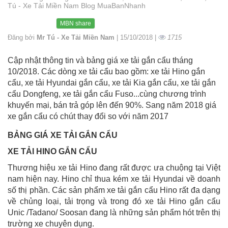
Tú - Xe Tải Miền Nam Blog MuaBanNhanh
MBN share
Đăng bởi
Mr Tú - Xe Tải Miền Nam
| 15/10/2018 |
1715
Cập nhật thông tin và bảng giá xe tải gắn cẩu tháng
10/2018. Các dòng xe tải cẩu bao gồm: xe tải Hino gắn
cẩu, xe tải Hyundai gắn cẩu, xe tải Kia gắn cẩu, xe tải gắn
cẩu Dongfeng, xe tải gắn cẩu Fuso...cùng chương trình
khuyến mại, bán trả góp lên đến 90%. Sang năm 2018 giá
xe gắn cẩu có chút thay đổi so với năm 2017
BẢNG GIÁ XE TẢI GẮN CẨU
XE TẢI HINO GẮN CẨU
Thương hiệu xe tải Hino đang rất được ưa chuộng tại Việt
nam hiện nay. Hino chỉ thua kém xe tải Hyundai về doanh
số thị phần. Các sản phẩm xe tải gắn cẩu Hino rất đa dạng
về chủng loại, tải trọng và trong đó xe tải Hino gắn cẩu
Unic /Tadano/ Soosan đang là những sản phẩm hót trên thị
trường xe chuyên dụng.