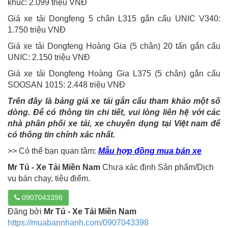
khúc: 2.099 triệu VNĐ
Giá xe tải Dongfeng 5 chân L315 gắn cẩu UNIC V340:
1.750 triệu VNĐ
Giá xe tải Dongfeng Hoàng Gia (5 chân) 20 tấn gắn cẩu
UNIC: 2.150 triệu VNĐ
Giá xe tải Dongfeng Hoàng Gia L375 (5 chân) gắn cẩu
SOOSAN 1015: 2.448 triệu VNĐ
Trên đây là bảng giá xe tải gắn cẩu tham khảo một số
dòng. Để có thông tin chi tiết, vui lòng liên hệ với các
nhà phân phối xe tải, xe chuyên dụng tại Việt nam để
có thông tin chính xác nhất.
>> Có thể bạn quan tâm:
Mẫu hợp đồng mua bán xe
Mr Tú - Xe Tải Miền Nam
Chưa xác định Sản phẩm/Dịch
vụ bán chạy, tiêu điểm.
0907043398
Đăng bởi
Mr Tú - Xe Tải Miền Nam
https://muabannhanh.com/0907043398