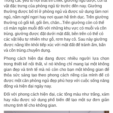
Trong các yếu tố nội thất thì chiếc giường ngủ được coi là
vật đặc trưng của phòng ngủ từ trước đến nay. Giường
thường được bố trí ở phòng ngủ và được sử dụng làm nơi
ngủ, nằm nghỉ ngơi hay nơi quan hệ tình dục. Trên giường
thường có gối kê, gối ôm, chăn...Trên giường còn có thể
có màn ngăn muỗi đối với những khu vực có muỗi và côn
trùng. giường được đặt dưới mặt đất, bên trên có thể có
các vật liệu tự nhiên như gỗ, rơm hay cỏ. Sau này giường
được nâng lên khỏi tiếp xúc với mặt đất để tránh ẩm, bẩn
và côn trùng.chuyên dụng.
Phong cách hiện đại đang được nhiều người lựa chọn
trong thiết kế nội thất, vì nó không chỉ mang lại một không
gian đẹp và tinh tế mà nó còn cho bạn một không gian để
thỏa sức sáng tạo theo phong cách riêng của mình để có
được một căn phòng ngủ đẹp phù hợp với cuộc sống năng
động và hiện đại ngày nay.
Đối với phong cách hiện đại, các tông màu như trắng, xám
hay nâu được sử dụng phổ biến để tạo một sự đơn giản
nhưng tinh tế cho không gian.