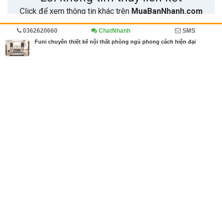
0362620660
ChatNhanh
SMS
Trang chủ
Kinh doanh
Diễn đàn
Funi chuyên thiết kế nội thất phòng ngủ phong cách hiện đại
MBN share
>> Quảng cáo miễn phí
Funi chuyên thiết kế nội thất phòng ngủ phong cách hiện đại
| Kinh
doanh, Diễn đàn
Từ khóa tìm kiếm
công ty thiết kế nội thất
,
thiết kế nội thất
,
thiết k
ế nội thất đẹp
Bài viết liên quan Funi chuyên thiết kế nội thất
phòng ngủ phong cách hiện đại
Tin cùng người đăng
25/07/2018
Thiết Kế Nội Thất Funi - Thiết kế nội thất văn phòn
g
672