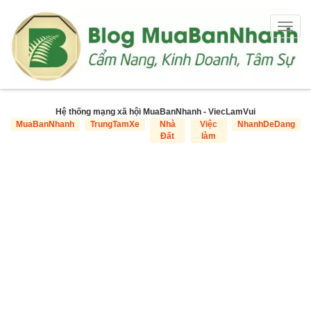
Togg
navig
Hệ thống mạng xã hội MuaBanNhanh - ViecLamVui
MuaBanNhanh
TrungTamXe
Nhà
Việc
NhanhDeDang
Đất
làm