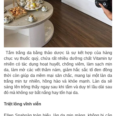
Tắm trắng da bằng thảo dược là sự kết hợp của hàng
chục vụ thuốc quý, chứa rất nhiều dưỡng chất Vitamin tự
nhiên có tác dụng hoạt huyết, chống viêm, làm sạch mịn
da, làm mờ các vết thâm nám, giảm hắc sắc tố đen đồng
thời còn giúp da mềm mại săn chắc, mang lại một làn da
trắng mịn tự nhiên, hồng hào và khỏe mạnh. Làn da sẽ
sáng lên trông thấy ngay sau khi tắm và duy trì lâu dài sau
đó mà không sợ bắt nắng hay tổn hại da.
Triệt lông vĩnh viễn
Ellen Spahoàn toàn hiểu, làn da mịn màng, không bị cản