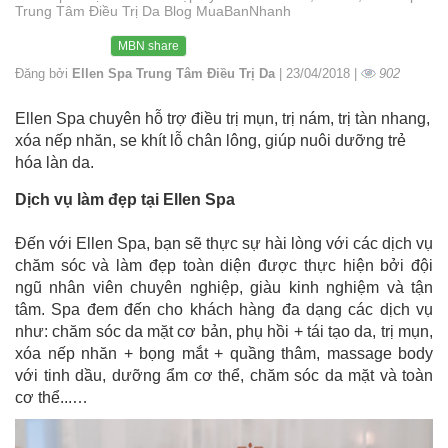
Trung Tâm Điều Trị Da Blog MuaBanNhanh
MBN share
Đăng bởi
Ellen Spa Trung Tâm Điều Trị Da
| 23/04/2018 |
902
Ellen Spa chuyên hỗ trợ điều trị mụn, trị nám, trị tàn nhang,
xóa nếp nhăn, se khít lỗ chân lông, giúp nuôi dưỡng trẻ
hóa làn da.
Dịch vụ làm đẹp tại Ellen Spa
Đến với Ellen Spa, bạn sẽ thực sự hài lòng với các dịch vụ
chăm sóc và làm đẹp toàn diện được thực hiện bởi đội
ngũ nhân viên chuyên nghiệp, giàu kinh nghiệm và tận
tâm. Spa đem đến cho khách hàng đa dạng các dịch vụ
như: chăm sóc da mặt cơ bản, phụ hồi + tái tạo da, trị mụn,
xóa nếp nhăn + bọng mắt + quầng thâm, massage body
với tinh dầu, dưỡng ẩm cơ thể, chăm sóc da mặt và toàn
cơ thể...…