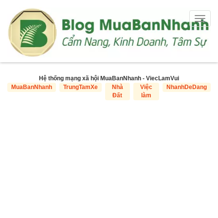
Togg
navig
Hệ thống mạng xã hội MuaBanNhanh - ViecLamVui
MuaBanNhanh
TrungTamXe
Nhà
Việc
NhanhDeDang
Đất
làm