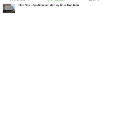
Trang chủ
Thời trang, Làm đẹp
Kinh doanh
Diễn đàn
Ellen Spa - địa điểm làm đẹp uy tín ở Hóc Môn
MBN share
>> Bài PR miễn phí
Ellen Spa - địa điểm làm đẹp uy tín ở Hóc Môn
| Thời trang, Làm đẹp,
Kinh doanh, Diễn đàn
Từ khóa tìm kiếm
spa làm đẹp
,
spa làm đẹp da
,
spa làm đẹp ở tp
hcm
Bài viết liên quan Ellen Spa - địa điểm làm đẹp uy
tín ở Hóc Môn
Tin cùng người đăng
20/04/2018
Lý do bạn nên đến Ellen Spa - Spa làm đẹp tin cậy
tại Hóc Môn
986
Bài viết mới hơn
11/07/2018
Mua khăn trải bàn ở đâu tại TPHCM giá tốt, mẫu k