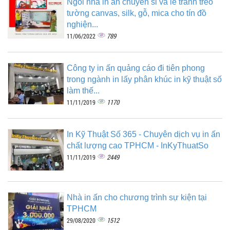
Ngôi nhà in ấn chuyên sỉ và lẻ tranh treo
tường canvas, silk, gỗ, mica cho tín đồ
nghiện...
789
11/06/2022
Công ty in ấn quảng cáo đi tiên phong
trong ngành in lấy phân khúc in kỹ thuật số
làm thế...
1170
11/11/2019
In Kỹ Thuật Số 365 - Chuyên dịch vụ in ấn
chất lượng cao TPHCM - InKyThuatSo
2449
11/11/2019
Nhà in ấn cho chương trình sự kiện tại
TPHCM
1512
29/08/2020