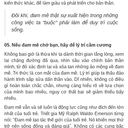
kiến thức khác, để làm giàu và phát triển cho bản thân.
Đôi khi, đam mê thật sự xuất hiện trong những
công việc ta "buộc" phải làm để duy trì cuộc
sống.
05. Nếu đam mê chở bạn, hãy để lý trí cầm cương
Không bao giờ là thừa khi ta dành thời gian lắng lòng, xem
lại chặng đường đã qua, nhìn sâu vào chính bản thân
mình, từ đó xác định lại và xóa tan những ảo mộng về đam
mê. Tri thức là con mắt của đam mê. Lý trí giúp ta thấu đáo
hành trình sắp sửa dấn thân vào. Dĩ nhiên, không có điều
gì hoàn toàn chắc chắn, nhưng càng hiểu rõ về lựa chọn
của mình bao nhiêu, nguy cơ thất bại sẽ giảm thiểu bấy
nhiêu.
Đam mê vẫn và sẽ luôn là động lực cũng như đích đến lớn
nhất của tuổi trẻ. Triết gia Mỹ Ralph Waldo Emerson từng
nói: "Đam mê tạo tác thế giới của tuổi trẻ. Nó khiến mọi thứ
trở nên sống động và đáng giá". Không có các cung bậc