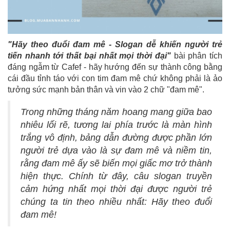
"Hãy theo đuổi đam mê - Slogan dễ khiến người trẻ
tiến nhanh tới thất bại nhất mọi thời đại"
bài phân tích
đáng ngẫm từ Cafef - hãy hướng đến sự thành công bằng
cái đầu tỉnh táo với con tim đam mê chứ không phải là ảo
tưởng sức mạnh bản thân và vin vào 2 chữ "đam mê".
Trong những tháng năm hoang mang giữa bao
nhiêu lối rẽ, tương lai phía trước là màn hình
trắng vô định, bảng dẫn đường được phần lớn
người trẻ dựa vào là sự đam mê và niềm tin,
rằng đam mê ấy sẽ biến mọi giấc mơ trở thành
hiện thực. Chính từ đây, câu slogan truyền
cảm hứng nhất mọi thời đại được người trẻ
chúng ta tin theo nhiều nhất: Hãy theo đuổi
đam mê!