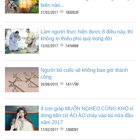
biển nào...
1820535
27/02/2017
Làm người thực hiện được 8 điều này, thì
không lo thiếu phú quý trong đời
1416066
12/02/2017
Người bỏ cuộc sẽ không bao giờ thành
công
1411790
20/08/2015
4 con giáp MUỐN NGHÈO CŨNG KHÓ vì
dòng tiền cứ ÀO ÀO chảy vào túi nửa đầu
năm 2017
1368261
17/02/2017