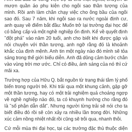
mượn quần áo phụ kiện cho ngôi sao thần tượng của
mình. Rồi anh làm chân chạy việc cho ông bầu của ngôi
sao đó. Sau 7 năm, khi ngôi sao ra nước ngoài định cư,
anh quay về điểm bắt đầu: Muốn trở lại trường đại học để
có bằng cấp và một nghề nghiệp ổn định. Kể về quyết định
"đột phá" vào năm 20 tuổi, anh cho biết khi được gặp và
nói chuyện với thần tượng, anh ngỡ rằng đó là khoảnh
khắc của định mệnh. Anh tin một ngày nào đó mình sẽ tỏa
sáng trong thế giới biểu diễn. Anh đã dũng cảm bước chân
vào vùng trời mơ ước. Chỉ có điều, ánh sáng của nó thì cứ
mãi xa.
Trường hợp của Hữu Q. bắt nguồn từ trạng thái tâm lý phổ
biến trong người trẻ. Khi trải qua một khung cảnh, gặp gỡ
một thần tượng, hay có một trải nghiệm quá choáng ngợp
về nghề nghiệp nào đó, ta có khuynh hướng cho rằng đó
là "số phận dẫn dắt". Nhưng người từng trải sẽ nói cho ta
biết điều đó rồi sẽ còn xảy ra nhiều lần trong đời. Những
xúc cảm nồng nhiệt nhất rồi cũng sẽ trôi qua, nhanh thôi.
Cứ mỗi mùa thi đại học, tại các trường đặc thù thuộc diện