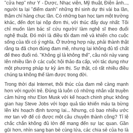
"cửa hẹp" như Y - Dược, Nhạc viện, Mỹ thuật, Điện ảnh...,
người ta lại "điểm danh" những thí sinh dự thi vài ba lần,
thậm chí hàng chục lần. Có những bạn học tạm một trường
khác, đến đợt lại nộp đơn thi, với thúc đẩy duy nhất: Tôi
chỉ muốn làm bác sĩ cứu người/ làm nghệ sĩ theo đuổi
nghệ thuật. Đó mới là điều tôi đam mê và khiến cho cuộc
sống của tôi có ý nghĩa. Ở trường hợp này, phải thành thật
rằng ta đã chọn đúng đam mê, nhưng lại không đủ tố chất
để theo đuổi nó. "Không gì là không thể", câu nói này vang
lên nhiều lần ở các cuộc hội thảo đa cấp, với tác dụng như
một phương pháp tự kỷ ám thị. Sự thật, có rất nhiều điều
chúng ta không thể làm được trong đời.
Trong thời đại Internet, thôi thúc của đam mê càng mạnh
hơn với người trẻ. Đúng là luôn có những nhân vật truyền
cảm hứng như Elon Musk với kế hoạch chinh phục không
gian hay Steve Jobs với logo quả táo khiến máu ta bừng
lên khi hoạch định tương lai... Nhưng, có bao nhiêu ước
mơ tan vỡ để có được một câu chuyện thành công? Tỉ lệ
chắc chắn không đủ lớn để mang đến sự lạc quan. Gần
gũi hơn, nhìn sang bạn bè cùng lứa, các chia sẻ của họ là