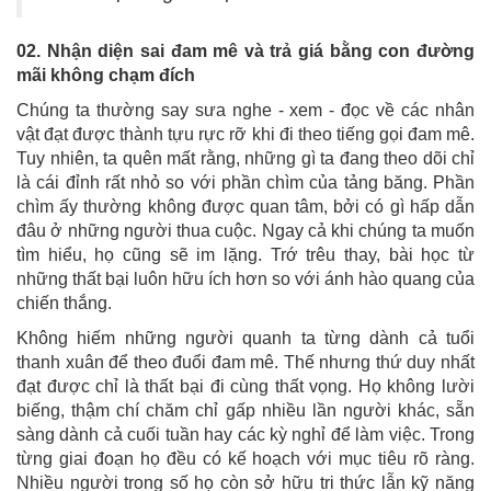
02. Nhận diện sai đam mê và trả giá bằng con đường
mãi không chạm đích
Chúng ta thường say sưa nghe - xem - đọc về các nhân
vật đạt được thành tựu rực rỡ khi đi theo tiếng gọi đam mê.
Tuy nhiên, ta quên mất rằng, những gì ta đang theo dõi chỉ
là cái đỉnh rất nhỏ so với phần chìm của tảng băng. Phần
chìm ấy thường không được quan tâm, bởi có gì hấp dẫn
đâu ở những người thua cuộc. Ngay cả khi chúng ta muốn
tìm hiểu, họ cũng sẽ im lặng. Trớ trêu thay, bài học từ
những thất bại luôn hữu ích hơn so với ánh hào quang của
chiến thắng.
Không hiếm những người quanh ta từng dành cả tuổi
thanh xuân để theo đuổi đam mê. Thế nhưng thứ duy nhất
đạt được chỉ là thất bại đi cùng thất vọng. Họ không lười
biếng, thậm chí chăm chỉ gấp nhiều lần người khác, sẵn
sàng dành cả cuối tuần hay các kỳ nghỉ để làm việc. Trong
từng giai đoạn họ đều có kế hoạch với mục tiêu rõ ràng.
Nhiều người trong số họ còn sở hữu tri thức lẫn kỹ năng