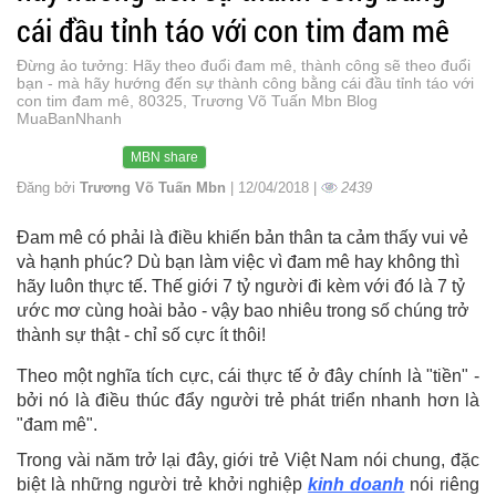
cái đầu tỉnh táo với con tim đam mê
Đừng ảo tưởng: Hãy theo đuổi đam mê, thành công sẽ theo đuổi
bạn - mà hãy hướng đến sự thành công bằng cái đầu tỉnh táo với
con tim đam mê, 80325, Trương Võ Tuấn Mbn Blog
MuaBanNhanh
MBN share
Đăng bởi
Trương Võ Tuấn Mbn
| 12/04/2018 |
2439
Đam mê có phải là điều khiến bản thân ta cảm thấy vui vẻ
và hạnh phúc? Dù bạn làm việc vì đam mê hay không thì
hãy luôn thực tế. Thế giới 7 tỷ người đi kèm với đó là 7 tỷ
ước mơ cùng hoài bảo - vậy bao nhiêu trong số chúng trở
thành sự thật - chỉ số cực ít thôi!
Theo một nghĩa tích cực, cái thực tế ở đây chính là "tiền" -
bởi nó là điều thúc đẩy người trẻ phát triển nhanh hơn là
"đam mê".
Trong vài năm trở lại đây, giới trẻ Việt Nam nói chung, đặc
biệt là những người trẻ khởi nghiệp
kinh doanh
nói riêng