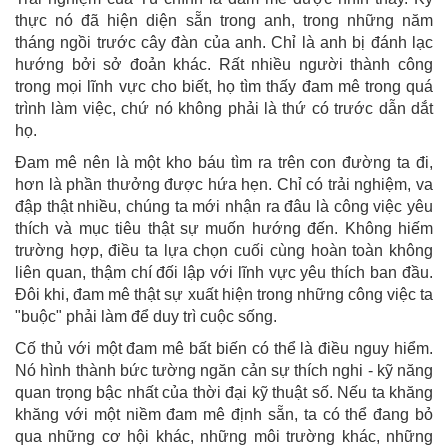
thực nó đã hiện diện sẵn trong anh, trong những năm
tháng ngồi trước cây đàn của anh. Chỉ là anh bị đánh lạc
hướng bởi sở đoản khác. Rất nhiều người thành công
trong mọi lĩnh vực cho biết, họ tìm thấy đam mê trong quá
trình làm việc, chứ nó không phải là thứ có trước dẫn dắt
họ.
Đam mê nên là một kho báu tìm ra trên con đường ta đi,
hơn là phần thưởng được hứa hẹn. Chỉ có trải nghiệm, va
đập thật nhiều, chúng ta mới nhận ra đâu là công việc yêu
thích và mục tiêu thật sự muốn hướng đến. Không hiếm
trường hợp, điều ta lựa chọn cuối cùng hoàn toàn không
liên quan, thậm chí đối lập với lĩnh vực yêu thích ban đầu.
Đôi khi, đam mê thật sự xuất hiện trong những công việc ta
"buộc" phải làm để duy trì cuộc sống.
Cố thủ với một đam mê bất biến có thể là điều nguy hiểm.
Nó hình thành bức tường ngăn cản sự thích nghi - kỹ năng
quan trọng bậc nhất của thời đại kỹ thuật số. Nếu ta khăng
khăng với một niềm đam mê định sẵn, ta có thể đang bỏ
qua những cơ hội khác, những môi trường khác, những