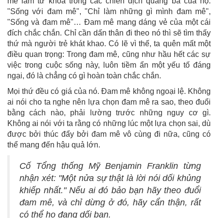
mê làm từ khóa trong các chiến dịch quảng bá của họ:
"Sống với đam mê", "Chỉ làm những gì mình đam mê",
"Sống và đam mê"… Đam mê mang dáng vẻ của một cái
đích chắc chắn. Chỉ cần dấn thân đi theo nó thì sẽ tìm thấy
thứ mà người trẻ khát khao. Có lẽ vì thế, ta quên mất một
điều quan trọng: Trong đam mê, cũng như hầu hết các sự
việc trong cuộc sống này, luôn tiềm ẩn một yếu tố đáng
ngại, đó là chẳng có gì hoàn toàn chắc chắn.
Mọi thứ đều có giá của nó. Đam mê không ngoại lệ. Không
ai nói cho ta nghe nên lựa chọn đam mê ra sao, theo đuổi
bằng cách nào, phải lường trước những nguy cơ gì.
Không ai nói với ta rằng có những lúc một lựa chọn sai, dù
được bởi thúc đẩy bởi đam mê vô cùng đi nữa, cũng có
thể mang đến hậu quả lớn.
Cố Tổng thống Mỹ Benjamin Franklin từng
nhận xét: "Một nửa sự thật là lời nói dối khủng
khiếp nhất." Nếu ai đó bảo bạn hãy theo đuổi
đam mê, và chỉ dừng ở đó, hãy cẩn thận, rất
có thể họ đang dối bạn.