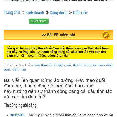
Trang chủ
Kinh doanh
Cộng đồng
Diễn đàn
MBN share
>> Quảng cáo miễn phí
Đừng ảo tưởng: Hãy theo đuổi đam mê, thành công sẽ theo đuổi bạn -
mà hãy hướng đến sự thành công bằng cái đầu tỉnh táo với con tim
đam mê
| Kinh doanh, Cộng đồng, Diễn đàn
Từ khóa tìm kiếm
hãy theo đuổi đam mê
,
thành công sẽ theo đuổi
bạn
,
đam mê
Bài viết liên quan Đừng ảo tưởng: Hãy theo đuổi
đam mê, thành công sẽ theo đuổi bạn - mà
hãy hướng đến sự thành công bằng cái đầu tỉnh táo
với con tim đam mê
Tin cùng người đăng
30/12/2019
MC Kỳ Duyên bị trộm mất đồ và lời cảnh báo về nạ