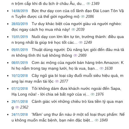
n trộm cắp khi đi du lịch ở châu Âu, du...
1349
14/08/2019
Bức thư dạy con của cố lãnh đạo Đài Loan Tôn Vậ
n Tuyền được cả thế giới ngưỡng mộ
2086
28/03/2019
Tư duy khác biệt của người giàu và người nghèo:
đọc ngay cách họ mua nhà này!
2039
15/01/2019
Nuôi dạy con lớn lên tự tin, trưởng thành: điều qua
n trọng nhất là giúp trẻ học tốt các...
1249
09/01/2019
Thuật dùng người: Dù năng lực giỏi đến đâu mà tâ
m không tĩnh thì tuệ không thông
2989
08/01/2019
Cơn ác mộng của người bán hàng trên Amazon: K
hi họ nắm trong tay mạng lưới, họ là vua, bạn...
1638
10/12/2018
Cây ngũ gia bì loại cây đuổi muỗi siêu hiệu quả, m
ang lại may mắn tài lộc
2077
07/12/2018
Tôi không dám đưa khách nước ngoài đến Sapa,
Hạ Long nữa! - lời chia sẻ bất ngờ của vị...
1976
29/11/2018
Cảnh giác với những chiêu trò lừa tiền tỷ qua mạn
g
2362
24/11/2018
'Mầm' ung thư ẩn náu ở một số loại thực phẩm: Nế
u không muốn mắc bệnh, bạn nên đặc biệt...
1849