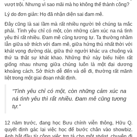
vượt trội. Nhưng vì sao mãi mà họ không thể thành công?
Lý do đơn giản: Họ đã nhận diện sai đam mê.
Đây cũng là sai lầm mà rất nhiều người trẻ chúng ta mắc
phải. Tình yêu chỉ có một, còn những cảm xúc na ná tình
yêu thì rất nhiều. Đam mê cũng tương tự. Ta thường nhầm
lẫn giữa sở thích với đam mê, giữa hứng thú nhất thời với
khát vọng đường dài, giữa thứ người khác ưa chuộng và
thứ ta thật sự khát khao. Những thứ này biểu hiện rất
giống nhau nhưng giữa chúng luôn là một đại dương
khoảng cách. Sở thích dễ đến và dễ đi, thường rất mãnh
liệt trong một giai đoạn nhất định.
"Tình yêu chỉ có một, còn những cảm xúc na
ná tình yêu thì rất nhiều. Đam mê cũng tương
tự."
12 năm trước, đang học Bưu chính viễn thông, Hữu Q.
quyết định gác lại việc học để bước chân vào showbiz.
Anh bắt đầu từ công việc trợ tá cho một stylist, chuyên đi