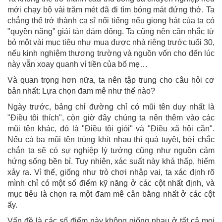
mới chạy bộ vài trăm mét đã đi tìm bóng mát đứng thở. Ta
chẳng thể trở thành ca sĩ nổi tiếng nếu giọng hát của ta có
"quyền năng" giải tán đám đông. Ta cũng nên cân nhắc từ
bỏ một vài mục tiêu như mua được nhà riêng trước tuổi 30,
nếu kinh nghiệm thương trường và nguồn vốn cho đến lúc
này vẫn xoay quanh ví tiền của bố mẹ…
Và quan trọng hơn nữa, ta nên tập trung cho câu hỏi cơ
bản nhất: Lựa chọn đam mê như thế nào?
Ngày trước, bảng chỉ đường chỉ có mũi tên duy nhất là
"Điều tôi thích", còn giờ đây chúng ta nên thêm vào các
mũi tên khác, đó là "Điều tôi giỏi" và "Điều xã hội cần".
Nếu cả ba mũi tên trùng khít nhau thì quá tuyệt, bởi chắc
chắn ta sẽ có sự nghiệp lý tưởng cũng như nguồn cảm
hứng sống bền bỉ. Tuy nhiên, xác suất này khá thấp, hiếm
xảy ra. Vì thế, giống như trò chơi nhập vai, ta xác định rõ
mình chỉ có một số điểm kỹ năng ở các cột nhất định, và
mục tiêu là chọn ra một đam mê cân bằng nhất ở các cột
ấy.
Vấn đề là các số điểm này không giống nhau ở tất cả mọi