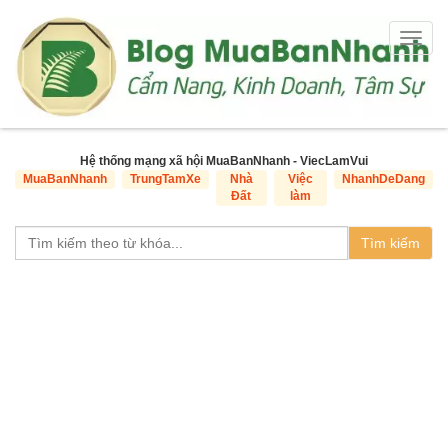
Togg
navig
Hệ thống mạng xã hội MuaBanNhanh - ViecLamVui
MuaBanNhanh
TrungTamXe
Nhà
Việc
NhanhDeDang
Đất
làm
Tìm kiếm