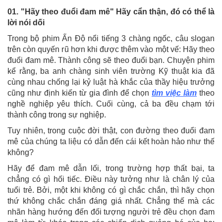
01. "Hãy theo đuổi đam mê" Hãy cẩn thận, đó có thể là
lời nói dối
Trong bộ phim Ấn Độ nổi tiếng 3 chàng ngốc, câu slogan
trên còn quyến rũ hơn khi được thêm vào một vế: Hãy theo
đuổi đam mê. Thành công sẽ theo đuổi bạn. Chuyện phim
kể rằng, ba anh chàng sinh viên trường Kỹ thuật kia đã
cùng nhau chống lại kỷ luật hà khắc của thầy hiệu trưởng
cũng như định kiến từ gia đình để chọn
tìm việc làm
theo
nghề nghiệp yêu thích. Cuối cùng, cả ba đều chạm tới
thành công trong sự nghiệp.
Tuy nhiên, trong cuộc đời thật, con đường theo đuổi đam
mê của chúng ta liệu có dẫn đến cái kết hoàn hảo như thế
không?
Hãy để đam mê dẫn lối, trong trường hợp thất bại, ta
chẳng có gì hối tiếc. Điều này tưởng như là chân lý của
tuổi trẻ. Bởi, một khi không có gì chắc chắn, thì hãy chọn
thứ không chắc chắn đáng giá nhất. Chẳng thế mà các
nhãn hàng hướng đến đối tượng người trẻ đều chọn đam