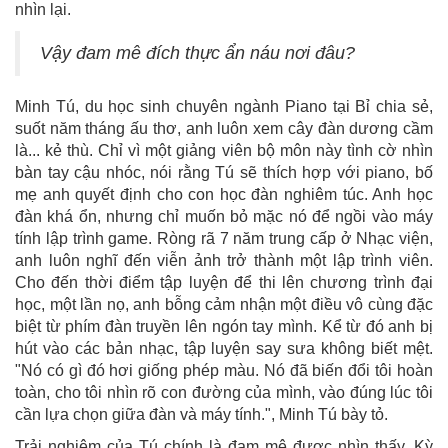
nhìn lại.
Vậy đam mê đích thực ẩn náu nơi đâu?
Minh Tú, du học sinh chuyên ngành Piano tại Bỉ chia sẻ,
suốt năm tháng ấu thơ, anh luôn xem cây đàn dương cầm
là... kẻ thù. Chỉ vì một giảng viên bộ môn này tình cờ nhìn
bàn tay cậu nhóc, nói rằng Tú sẽ thích hợp với piano, bố
mẹ anh quyết định cho con học đàn nghiêm túc. Anh học
đàn khá ổn, nhưng chỉ muốn bỏ mặc nó để ngồi vào máy
tính lập trình game. Ròng rã 7 năm trung cấp ở Nhạc viện,
anh luôn nghĩ đến viễn ảnh trở thành một lập trình viên.
Cho đến thời điểm tập luyện để thi lên chương trình đại
học, một lần nọ, anh bỗng cảm nhận một điều vô cùng đặc
biệt từ phím đàn truyền lên ngón tay mình. Kể từ đó anh bị
hút vào các bản nhạc, tập luyện say sưa không biết mệt.
"Nó có gì đó hơi giống phép màu. Nó đã biến đổi tôi hoàn
toàn, cho tôi nhìn rõ con đường của mình, vào đúng lúc tôi
cần lựa chọn giữa đàn và máy tính.", Minh Tú bày tỏ.
Trải nghiệm của Tú chính là đam mê được nhìn thấy. Kỳ