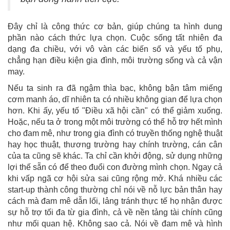
Đây chỉ là công thức cơ bản, giúp chúng ta hình dung
phần nào cách thức lựa chọn. Cuộc sống tất nhiên đa
dạng đa chiều, với vô vàn các biến số và yếu tố phụ,
chẳng hạn điều kiện gia đình, môi trường sống và cả vận
may.
Nếu ta sinh ra đã ngậm thìa bạc, không bận tâm miếng
cơm manh áo, dĩ nhiên ta có nhiều không gian để lựa chọn
hơn. Khi ấy, yếu tố "Điều xã hội cần" có thể giảm xuống.
Hoặc, nếu ta ở trong một môi trường có thể hỗ trợ hết mình
cho đam mê, như trong gia đình có truyền thống nghệ thuật
hay học thuật, thương trường hay chính trường, cán cân
của ta cũng sẽ khác. Ta chỉ cần khởi động, sử dụng những
lợi thế sẵn có để theo đuổi con đường mình chọn. Ngay cả
khi vấp ngã cơ hội sửa sai cũng rộng mở. Khá nhiều các
start-up thành công thường chỉ nói về nỗ lực bản thân hay
cách mà đam mê dẫn lối, lảng tránh thực tế họ nhận được
sự hỗ trợ tối đa từ gia đình, cả về nền tảng tài chính cũng
như mối quan hệ. Không sao cả. Nói về đam mê và hình