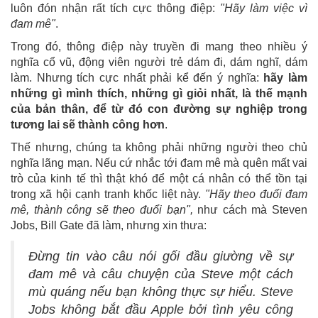
luôn đón nhận rất tích cực thông điệp:
"Hãy làm việc vì
đam mê"
.
Trong đó, thông điệp này truyền đi mang theo nhiều ý
nghĩa cổ vũ, động viên người trẻ dám đi, dám nghĩ, dám
làm. Nhưng tích cực nhất phải kể đến ý nghĩa:
hãy làm
những gì mình thích, những gì giỏi nhất, là thế mạnh
của bản thân, để từ đó con đường sự nghiệp trong
tương lai sẽ thành công hơn
.
Thế nhưng, chúng ta không phải những người theo chủ
nghĩa lãng mạn. Nếu cứ nhắc tới đam mê mà quên mất vai
trò của kinh tế thì thật khó để một cá nhân có thể tồn tại
trong xã hội cạnh tranh khốc liệt này.
"Hãy theo đuổi đam
mê, thành công sẽ theo đuổi bạn",
như cách mà Steven
Jobs, Bill Gate đã làm, nhưng xin thưa:
Đ
ừng tin vào câu nói gối đầu giường về sự
đam mê và câu chuyện của Steve một cách
mù quáng nếu bạn không thực sự hiểu. Steve
Jobs không bắt đầu Apple bởi tình yêu công