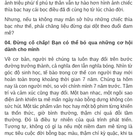
ảnh triệu phú/ tỉ phú tự thân vẫn tự hào hơn hình ảnh chiếc
thìa bạc hay cái bọc điều đã đi cùng họ từ lúc chào đời.
Nhưng, nếu ta không may mắn sở hữu những chiếc thìa
bạc như thế, phải chăng liệu đừng dại dột theo đuổi đam
mê?
04. Đừng cố chấp! Bạn có thể bỏ qua những cơ hội
dành cho mình
Về cơ bản, người trẻ chúng ta luôn thay đổi trên bước
đường trưởng thành, cả nghĩa đen lẫn nghĩa bóng. Nhìn từ
góc độ sinh học, tế bào trong cơ thể con người thay mới
hoàn toàn trong khoảng thời gian 7 năm. Chúng ta hôm
nay là con người mới, so với chính mình 7 năm trước. Tâm
trí và cảm xúc cũng thay đổi. Một ban nhạc, một ngôi sao
điện ảnh khiến ta mê mẩn ngày nào bỗng dưng không còn
sức hút. Một tác phẩm văn học hay một bộ phim từng khiến
ta thổn thức, giờ bình thường, thậm chí quá đỗi tầm
thường. Đó là điều tự nhiên của quá trình phát triển.
Tương tự, không có gì lạ nếu một niềm đam mê từng là
mục tiêu cuộc đời bỗng bạc màu, thậm chí kỳ quặc, khi ta