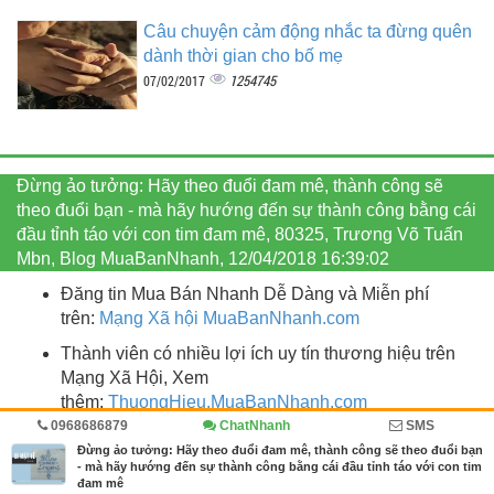
Câu chuyện cảm động nhắc ta đừng quên
dành thời gian cho bố mẹ
1254745
07/02/2017
Đừng ảo tưởng: Hãy theo đuổi đam mê, thành công sẽ
theo đuổi bạn - mà hãy hướng đến sự thành công bằng cái
đầu tỉnh táo với con tim đam mê, 80325, Trương Võ Tuấn
Mbn, Blog MuaBanNhanh, 12/04/2018 16:39:02
Đăng tin Mua Bán Nhanh Dễ Dàng và Miễn phí
trên:
Mạng Xã hội MuaBanNhanh.com
Thành viên có nhiều lợi ích uy tín thương hiệu trên
Mạng Xã Hội, Xem
thêm:
ThuongHieu.MuaBanNhanh.
com
0968686879
ChatNhanh
SMS
Dịch vụ VIP tăng hiệu quả kinh doanh, tăng doanh
Đừng ảo tưởng: Hãy theo đuổi đam mê, thành công sẽ theo đuổi bạn
số, Xem thêm:
VIP MuaBanNhanh
- mà hãy hướng đến sự thành công bằng cái đầu tỉnh táo với con tim
đam mê