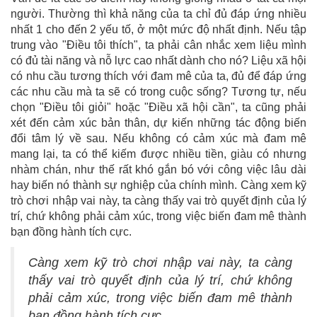
người. Thường thì khả năng của ta chỉ đủ đáp ứng nhiều
nhất 1 cho đến 2 yếu tố, ở một mức độ nhất định. Nếu tập
trung vào "Điều tôi thích", ta phải cân nhắc xem liệu mình
có đủ tài năng và nỗ lực cao nhất dành cho nó? Liệu xã hội
có nhu cầu tương thích với đam mê của ta, đủ để đáp ứng
các nhu cầu mà ta sẽ có trong cuộc sống? Tương tự, nếu
chọn "Điều tôi giỏi" hoặc "Điều xã hội cần", ta cũng phải
xét đến cảm xúc bản thân, dự kiến những tác động biến
đổi tâm lý về sau. Nếu không có cảm xúc mà đam mê
mang lại, ta có thể kiếm được nhiều tiền, giàu có nhưng
nhàm chán, như thế rất khó gắn bó với công việc lâu dài
hay biến nó thành sự nghiệp của chính mình. Càng xem kỹ
trò chơi nhập vai này, ta càng thấy vai trò quyết định của lý
trí, chứ không phải cảm xúc, trong việc biến đam mê thành
bạn đồng hành tích cực.
Càng xem kỹ trò chơi nhập vai này, ta càng
thấy vai trò quyết định của lý trí, chứ không
phải cảm xúc, trong việc biến đam mê thành
bạn đồng hành tích cực.