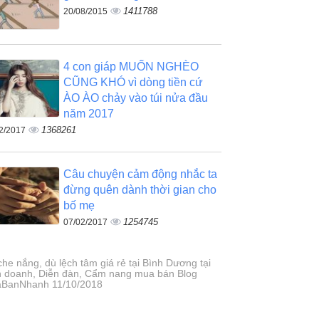
1411788
20/08/2015
4 con giáp MUỐN NGHÈO
CŨNG KHÓ vì dòng tiền cứ
ÀO ÀO chảy vào túi nửa đầu
năm 2017
1368261
2/2017
Câu chuyện cảm động nhắc ta
đừng quên dành thời gian cho
bố mẹ
1254745
07/02/2017
che nắng, dù lệch tâm giá rẻ tại Bình Dương tại
h doanh, Diễn đàn, Cẩm nang mua bán Blog
BanNhanh 11/10/2018