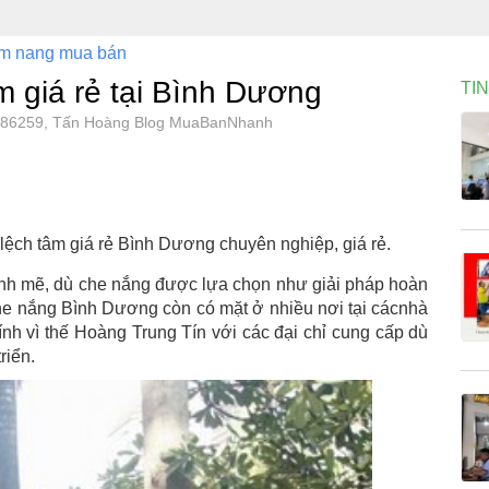
m nang mua bán
m giá rẻ tại Bình Dương
TI
ng, 86259, Tấn Hoàng Blog MuaBanNhanh
lệch tâm giá rẻ Bình Dương chuyên nghiệp, giá rẻ.
mạnh mẽ, dù che nắng được lựa chọn như giải pháp hoàn
he nắng Bình Dương còn có mặt ở nhiều nơi tại cácnhà
hính vì thế Hoàng Trung Tín với các đại chỉ cung cấp dù
riển.