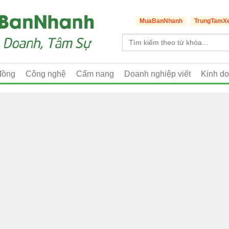
MuaBanNhanh
TrungTamX
đồng
Công nghệ
Cẩm nang
Doanh nghiệp viết
Kinh d