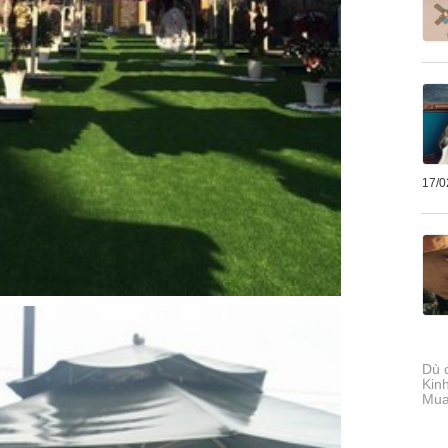
17/0
Dù 
Kin
Mua