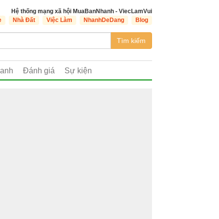
Hệ thống mạng xã hội MuaBanNhanh - ViecLamVui
e
Nhà Đất
Việc Làm
NhanhDeDang
Blog
Tìm kiếm
oanh
Đánh giá
Sự kiện