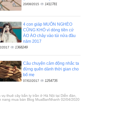
1411781
20/08/2015
4 con giáp MUỐN NGHÈO
CŨNG KHÓ vì dòng tiền cứ
ÀO ÀO chảy vào túi nửa đầu
năm 2017
1368249
2/2017
Câu chuyện cảm động nhắc ta
đừng quên dành thời gian cho
bố mẹ
1254735
07/02/2017
 vụ thuê cây bắn ty trần ở Hà Nội tại Diễn đàn,
 nang mua bán Blog MuaBanNhanh 02/04/2020