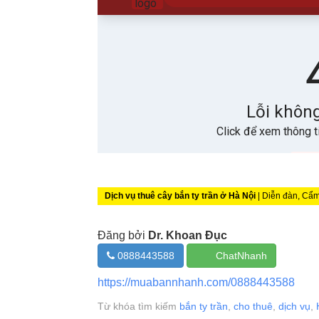
Dịch vụ thuê cây bắn ty trần ở Hà Nội
| Diễn đàn, Cẩ
Đăng bởi
Dr. Khoan Đục
0888443588
ChatNhanh
https://muabannhanh.com/0888443588
Từ khóa tìm kiếm
bắn ty trần
,
cho thuê
,
dịch vụ
,