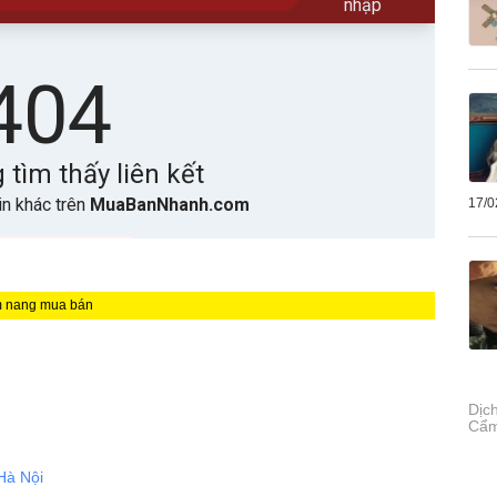
17/0
m nang mua bán
Dịch
Cẩm
Hà Nội