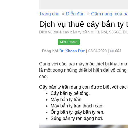
Trang chủ
Diễn đàn
Cẩm nang mua b
Dịch vụ thuê cây bắn ty 
Dịch vụ thuê cây bắn ty trần ở Hà Nội, 93608,
MBN share
Đăng bởi
Dr. Khoan Đục
| 02/04/2020 |
603
Cùng với các loại máy móc thiết bị khác mà 
là một trong những thiết bị hiện đại vô cùng
cao.
Cây bắn ty trần dạng còn được biết với các 
Cây bắn ty bê tông.
Máy bắn ty trần.
Máy bắn ty trần thạch cao.
Ống bắn ty, gậy bắn ty ren.
Súng bắn ty ren dạng hơi.