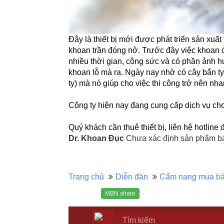
Đây là thiết bị mới được phát triển sản xuấ
khoan trần đóng nở. Trước đây việc khoan để 
nhiều thời gian, công sức và có phần ảnh h
khoan lỗ mà ra. Ngày nay nhờ có cây bắn ty 
ty) mà nó giúp cho việc thi công trở nên n
Công ty hiện nay đang cung cấp dịch vụ cho 
Quý khách cần thuê thiết bị, liên hệ hotline
Dr. Khoan Đục
Chưa xác định sản phẩm bán
Trang chủ
Diễn đàn
Cẩm nang mua b
MBN share