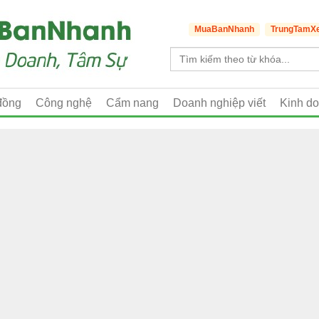
MuaBanNhanh
TrungTamX
đồng
Công nghệ
Cẩm nang
Doanh nghiệp viết
Kinh d