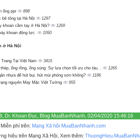
̀n ống ppr
898
c bê tông tại Hà Nội
1297
áy khoan cầm tay ở Hà Nội?
1269
máy khoan động lực.
1050
ần ở Hà Nội
 Trang Tại Việt Nam
3415
 thép, ống rồng, ống sùng: Sự lựa chọn tối ưu cho tàu...
1265
gân nhựa để hút bụi, hút mùi phòng sơn không?
1186
trạng nguyên May Mặc Việt Tường
955
608, Dr. Khoan Đục, Blog MuaBanNhanh, 02/04/2020 15:46:16
Miễn phí trên:
Mạng Xã hội MuaBanNhanh.com
hương hiệu trên Mạng Xã Hội, Xem thêm:
ThuongHieu.MuaBanNh