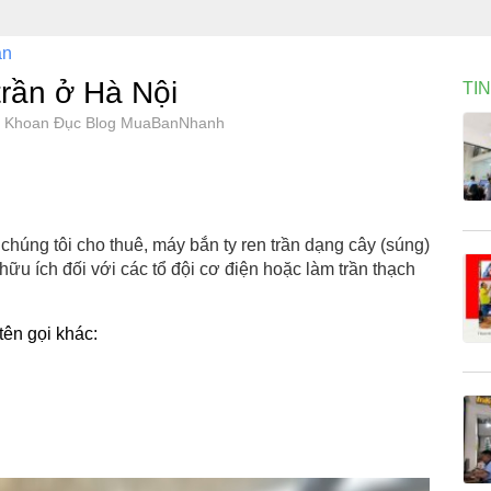
án
trần ở Hà Nội
TI
 Dr. Khoan Đục Blog MuaBanNhanh
chúng tôi cho thuê, máy bắn ty ren trần dạng cây (súng)
 hữu ích đối với các tổ đội cơ điện hoặc làm trần thạch
tên gọi khác: