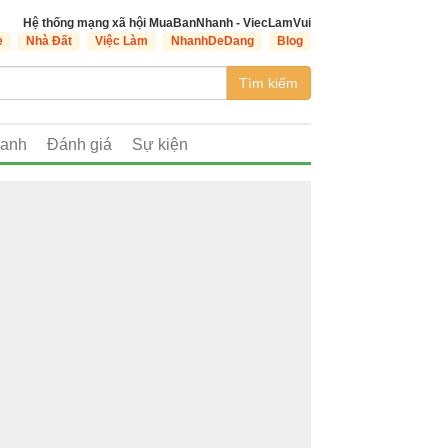
Hệ thống mạng xã hội MuaBanNhanh - ViecLamVui
e
Nhà Đất
Việc Làm
NhanhDeDang
Blog
Tìm kiếm
oanh
Đánh giá
Sự kiện