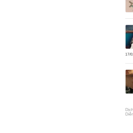
17/0
Dịc
Diễ