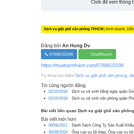
Dịch vụ giặt ghế văn phòng TPHCM
| Kinh doanh, Diễ
Đăng bởi
An Hung Dv
0768633206
ChatNhanh
https://muabannhanh.com/0768633206
Từ khóa tìm kiếm
Dịch vụ giặt ghế văn phòng
,
dị
Tin cùng người đăng
02/10/2018
Dịch vụ vệ sinh hằng ngày quận G
02/10/2018
Dịch vụ vệ sinh văn phòng quận P
Bài viết liên quan Dịch vụ giặt ghế văn phò
Bài viết mới hơn
08/06/2021
Danh Sách Công Ty Sản Xuất Khẩu
30/09/2024
Ống cao su lõi thép, Ống cao su bố