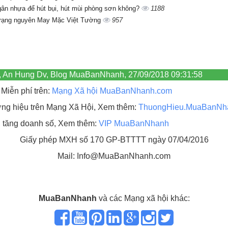
gân nhựa để hút bụi, hút mùi phòng sơn không?
1188
trạng nguyên May Mặc Việt Tường
957
, An Hung Dv, Blog MuaBanNhanh, 27/09/2018 09:31:58
Miễn phí trên:
Mạng Xã hội MuaBanNhanh.com
hương hiệu trên Mạng Xã Hội, Xem thêm:
ThuongHieu.MuaBanNh
, tăng doanh số, Xem thêm:
VIP MuaBanNhanh
Giấy phép MXH số 170 GP-BTTTT ngày 07/04/2016
Mail: Info@MuaBanNhanh.com
MuaBanNhanh
và các Mạng xã hội khác: