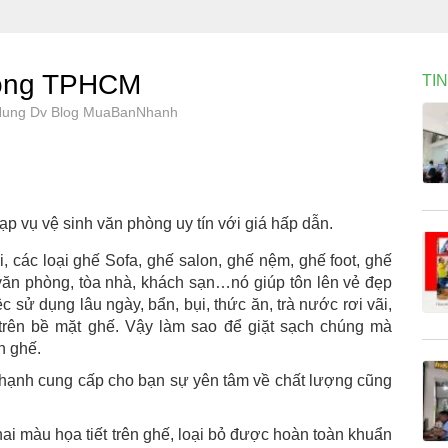
hòng TPHCM
TI
 Hung Dv Blog MuaBanNhanh
p vụ vệ sinh văn phòng uy tín với giá hấp dẫn.
i, các loại ghế Sofa, ghế salon, ghế nệm, ghế foot, ghế
văn phòng, tòa nhà, khách sạn…nó giúp tôn lên vẻ đẹp
c sử dụng lâu ngày, bẩn, bụi, thức ăn, trà nước rơi vãi,
 trên bề mặt ghế. Vậy làm sao để giặt sạch chúng mà
ên ghế.
 hạnh cung cấp cho bạn sự yên tâm về chất lượng cũng
i màu họa tiết trên ghế, loại bỏ được hoàn toàn khuẩn