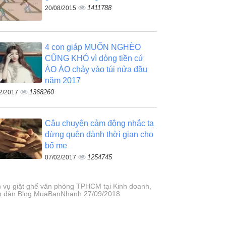
1411788
20/08/2015
4 con giáp MUỐN NGHÈO
CŨNG KHÓ vì dòng tiền cứ
ÀO ÀO chảy vào túi nửa đầu
năm 2017
1368260
2/2017
Câu chuyện cảm động nhắc ta
đừng quên dành thời gian cho
bố mẹ
1254745
07/02/2017
h vụ giặt ghế văn phòng TPHCM tại Kinh doanh,
n đàn Blog MuaBanNhanh 27/09/2018