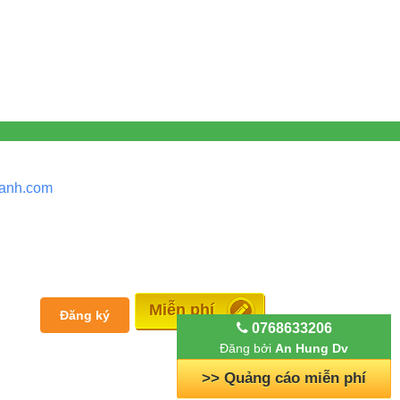
anh.
com
Đăng tin
Đăng ký
0768633206
Đăng bởi
An Hung Dv
>> Bài PR miễn phí