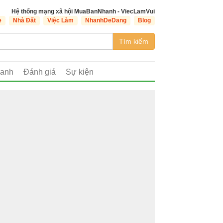
Hệ thống mạng xã hội MuaBanNhanh - ViecLamVui
e
Nhà Đất
Việc Làm
NhanhDeDang
Blog
Tìm kiếm
oanh
Đánh giá
Sự kiện