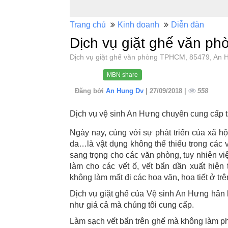
Trang chủ
Kinh doanh
Diễn đàn
Dịch vụ giặt ghế văn p
Dịch vụ giặt ghế văn phòng TPHCM, 85479, An
MBN share
Đăng bởi
An Hung Dv
| 27/09/2018 |
558
Dịch vụ vệ sinh An Hưng chuyên cung cấp tạ
Ngày nay, cùng với sự phát triển của xã hộ
da…là vật dụng không thể thiếu trong các 
sang trọng cho các văn phòng, tuy nhiên việ
làm cho các vết ố, vết bẩn dần xuất hiện
không làm mất đi các hoa văn, họa tiết ở tr
Dịch vụ giặt ghế của Vệ sinh An Hưng hân
như giá cả mà chúng tôi cung cấp.
Làm sạch vết bẩn trên ghế mà không làm pha