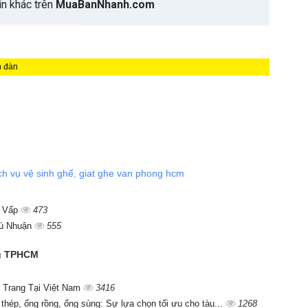
n đàn
ch vụ vệ sinh ghế
,
giat ghe van phong hcm
ò Vấp
473
hú Nhuận
555
ng TPHCM
 Trang Tại Việt Nam
3416
 thép, ống rồng, ống sùng: Sự lựa chọn tối ưu cho tàu...
1268