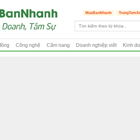
MuaBanNhanh
TrungTamX
đồng
Công nghệ
Cẩm nang
Doanh nghiệp viết
Kinh d