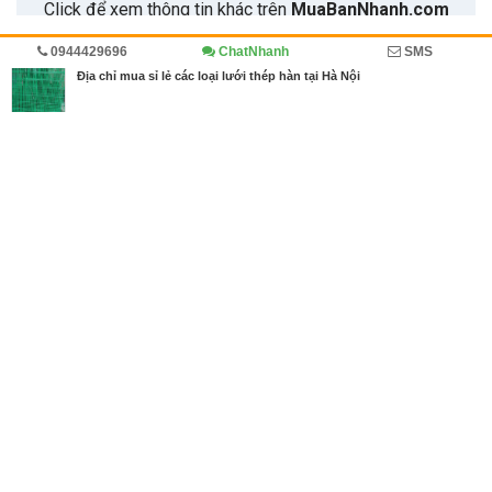
0944429696
ChatNhanh
SMS
Trang chủ
Diễn đàn
Doanh nghiệp viết
Địa chỉ mua sỉ lẻ các loại lưới thép hàn tại Hà Nội
MBN share
>> Quảng cáo miễn phí
Địa chỉ mua sỉ lẻ các loại lưới thép hàn tại Hà Nội
| Diễn đàn, Doanh
nghiệp viết
Từ khóa tìm kiếm
báo giá hàng rào lưới thép
,
Giá hàng rào lưới th
ép hàn Lưới thép hàng rào Giá lưới thép làm
,
hàng rào lưới thép
hàn
,
lưới mắt cáo
,
lưới sắt decor
,
lưới sắt vuông
,
lưới thép b40 lư
ới sắt trang trí lưới sắt mắt nhỏ
,
Lưới thép hàn
,
Lưới thép Nam Đị
nh lưới thép hàn
Bài viết liên quan Địa chỉ mua sỉ lẻ các loại lưới thép
hàn tại Hà Nội
Tin cùng người đăng
10/10/2019
Địa chỉ mua dây thép gai hình dao tại Hà Nội