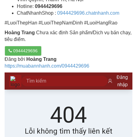
Hotline:
0944429696
ChatNhanhShop :
0944429696.chatnhanh.com
#LuoiThepHan #LuoiThepNamDinh #LuoiHangRao
Hoàng Trang
Chưa xác định Sản phẩm/Dịch vụ bán chạy,
tiêu điểm.
0944429696
Đăng bởi
Hoàng Trang
https://muabannhanh.com/0944429696