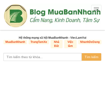
Togg
navig
Hệ thống mạng xã hội MuaBanNhanh - ViecLamVui
MuaBanNhanh
TrungTamXe
Nhà
Việc
NhanhDeDang
Đất
làm
Tìm kiếm