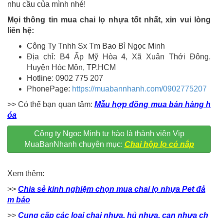
nhu cầu của mình nhé!
Mọi thông tin mua chai lọ nhựa tốt nhất, xin vui lòng
liên hệ:
Công Ty Tnhh Sx Tm Bao Bì Ngọc Minh
Địa chỉ: B4 Ấp Mỹ Hòa 4, Xã Xuân Thới Đông,
Huyện Hóc Môn, TP.HCM
Hotline: 0902 775 207
PhonePage:
https://muabannhanh.com/0902775207
>> Có thể bạn quan tâm:
Mẫu hợp đồng mua bán hàng h
óa
Công ty Ngọc Minh tự hào là thành viên Vip
MuaBanNhanh chuyên mục:
Chai hộp lọ có nắp
Xem thêm:
>>
Chia sẻ kinh nghiệm chọn mua chai lọ nhựa Pet đả
m bảo
>>
Cung cấp các loại chai nhựa, hủ nhựa, can nhựa ch