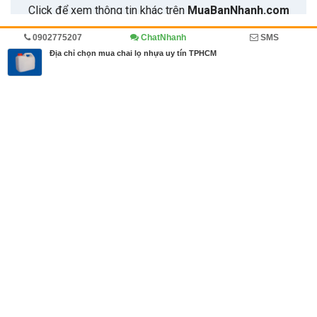
0902775207
ChatNhanh
SMS
Trang chủ
Kinh doanh
Diễn đàn
Cẩm nang mua bán
Địa chỉ chọn mua chai lọ nhựa uy tín TPHCM
MBN share
>> Quảng cáo miễn phí
Địa chỉ chọn mua chai lọ nhựa uy tín TPHCM
| Kinh doanh, Diễn đàn,
Cẩm nang mua bán
Từ khóa tìm kiếm
chai lọ nhựa giá sỉ
,
chai nhua
,
mua chai lọ nhựa
Bài viết liên quan Địa chỉ chọn mua chai lọ nhựa uy
tín TPHCM
Tin cùng người đăng
13/11/2018
Tìm hiểu quy trình sản xuất chai lọ nhựa HDPE
2502
13/11/2018
Phân biệt các loại nhựa phổ biến trong đời sống