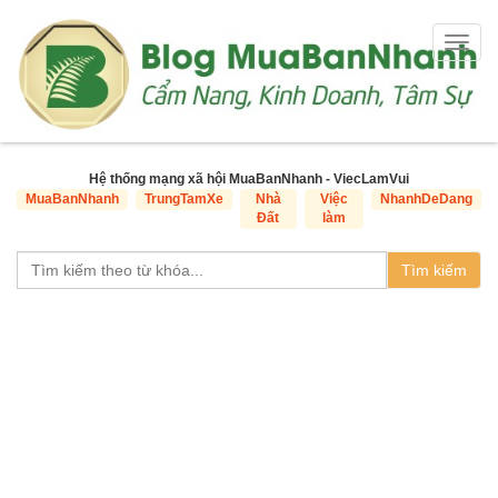
Togg
navig
Hệ thống mạng xã hội MuaBanNhanh - ViecLamVui
MuaBanNhanh
TrungTamXe
Nhà
Việc
NhanhDeDang
Đất
làm
Tìm kiếm