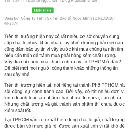
Tnhh Sx Tm Bao Bì Ngọc Minh Blog MuaBanNhanh
MBN share
Đăng bởi
Công Ty Tnhh Sx Tm Bao Bì Ngọc Minh
| 13/11/2018 |
1687
Trên thị trường hiện nay có rất nhiều cơ sở chuyên cung
cấp chai lọ nhựa khác nhau, tuy nhiên không phải nơi nào
cũng đảm bảo uy tín vì vậy trước khi mua chúng ta nên tìm
hiểu cẩn thận để tránh mua phải hàng kém chất lượng.
Vậy địa chỉ chọn mua chai lọ nhựa uy tín TPHCM ở đâu?
Để biết mời mọi người cùng tham khảo những thông tin
sau đây nhé!
Trên thị trường hiện tại, nói riêng tại thành Phố TPHCM rất
sôi động, sự cạnh tranh cao. Bởi vậy, có rất nhiều đơn vị
kinh doanh loại sản phẩm chai nhựa, lọ nhựa, can nhựa...
Nhưng chất lượng và giá thành sản phẩm thì chưa được
kiểm soát tốt.
Tại TPHCM vẫn còn xuất hiện dòng chai lọ giả, chất lượng
được bán với mức giá rẻ, được sản xuất tinh vi rất khó để