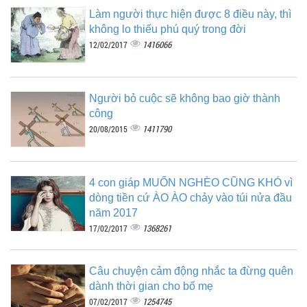
Làm người thực hiện được 8 điều này, thì
không lo thiếu phú quý trong đời
1416066
12/02/2017
Người bỏ cuộc sẽ không bao giờ thành
công
1411790
20/08/2015
4 con giáp MUỐN NGHÈO CŨNG KHÓ vì
dòng tiền cứ ÀO ÀO chảy vào túi nửa đầu
năm 2017
1368261
17/02/2017
Câu chuyện cảm động nhắc ta đừng quên
dành thời gian cho bố mẹ
1254745
07/02/2017