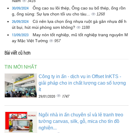
Nam
3416
30/09/2024
Ống cao su lõi thép, Ống cao su bố thép, ống rồn
g, ống sùng: Sự lựa chọn tối ưu cho tàu...
1268
26/09/2024
Có nên lựa chọn ống nhựa ruột gà gân nhựa để h
út bụi, hút mùi phòng sơn không?
1188
13/09/2023
May nón tốt nghiệp, mũ tốt nghiệp trạng nguyên M
ay Mặc Việt Tường
957
Bài viết cũ hơn
TIN MỚI NHẤT
Công ty in ấn - dịch vụ in Offset InKTS -
giải pháp cho in chất lượng cao số lượng
ít
1747
29/01/2020
Ngôi nhà in ấn chuyên sỉ và lẻ tranh treo
tường canvas, silk, gỗ, mica cho tín đồ
nghiện...