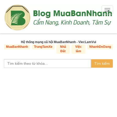
Togg
navig
Hệ thống mạng xã hội MuaBanNhanh - ViecLamVui
MuaBanNhanh
TrungTamXe
Nhà
Việc
NhanhDeDang
Đất
làm
Tìm kiếm