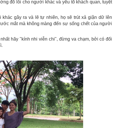
ờng đổ lỗi cho người khác và yếu tố khách quan, tuyệt
khác gây ra và lẽ tự nhiên, họ sẽ trút xả giận dữ lên
h trước mắt mà không màng đến sự sống chết của người
 nhất hãy "kính nhi viễn chi", đừng va chạm, bởi có đối
ì.