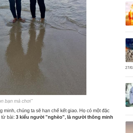
27/0
ọn bạn mà chơi"
g minh, chúng ta sẽ hạn chế kết giao. Họ có một đặc
 từ bài:
3 kiểu người "nghèo", là người thông minh