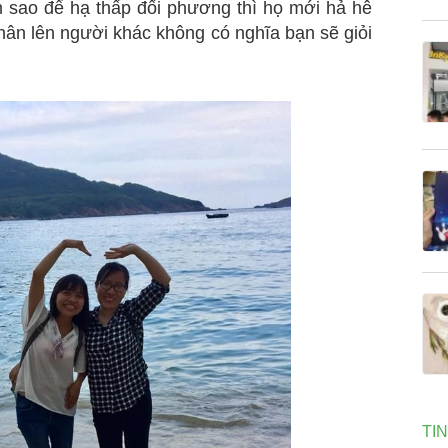
 sao để hạ thấp đối phương thì họ mới hả hê
hân lên người khác không có nghĩa bạn sẽ giỏi
TI