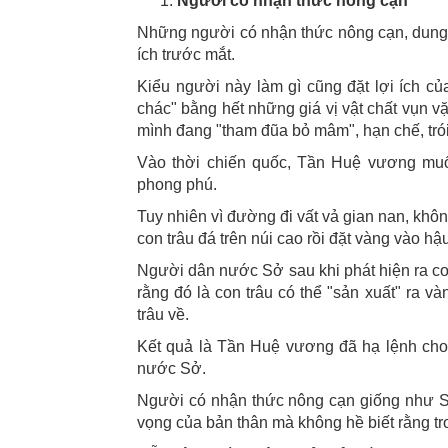
Người có nhận thức nông cạn
Những người có nhận thức nông cạn, dung t
ích trước mắt.
Kiểu người này làm gì cũng đặt lợi ích củ
chác" bằng hết những giá vị vật chất vụn v
mình đang "tham đũa bỏ mâm", hạn chế, trói
Vào thời chiến quốc, Tần Huệ vương muố
phong phú.
Tuy nhiên vì đường đi vất vả gian nan, khô
con trâu đá trên núi cao rồi đặt vàng vào h
Người dân nước Sở sau khi phát hiện ra co
rằng đó là con trâu có thể "sản xuất" ra 
trâu về.
Kết quả là Tần Huệ vương đã hạ lệnh cho
nước Sở.
Người có nhận thức nông cạn giống như Sở
vọng của bản thân mà không hề biết rằng tr