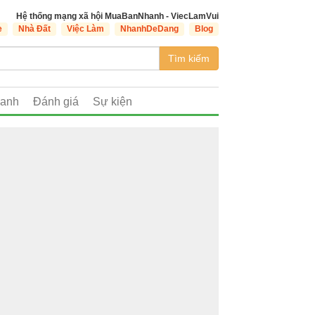
Hệ thống mạng xã hội MuaBanNhanh - ViecLamVui
e
Nhà Đất
Việc Làm
NhanhDeDang
Blog
Tìm kiếm
oanh
Đánh giá
Sự kiện