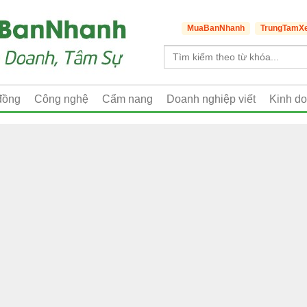
MuaBanNhanh
TrungTamX
đồng
Công nghệ
Cẩm nang
Doanh nghiệp viết
Kinh d