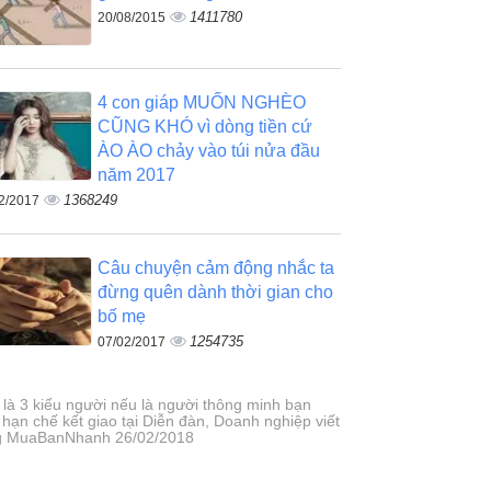
1411780
20/08/2015
4 con giáp MUỐN NGHÈO
CŨNG KHÓ vì dòng tiền cứ
ÀO ÀO chảy vào túi nửa đầu
năm 2017
1368249
2/2017
Câu chuyện cảm động nhắc ta
đừng quên dành thời gian cho
bố mẹ
1254735
07/02/2017
 là 3 kiểu người nếu là người thông minh bạn
 hạn chế kết giao tại Diễn đàn, Doanh nghiệp viết
g MuaBanNhanh 26/02/2018