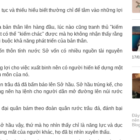
ục và thiếu hiểu biết thường chỉ để tâm vào những lợi
a bản thân lên hàng đầu, lúc nào cũng tranh thủ "kiếm
ặt có thể "kiếm chác" được mà họ không nhận thấy rằng
 buộc khả năng phát triển của bản thân.
n thôn tính nước Sở vốn có nhiều nguồn tài nguyên
17/0
ng lợi cho việc xuất binh nên có người hiến kế dựng một
ậu môn của nó.
n trâu đá đã bẩm báo lên Sở hầu. Sở hầu trúng kế, cho
vàng nên hạ lệnh cho người dân mở đường lên núi rước
 đại quân bám theo đoàn quân rước trâu đá, đánh bại
Đây
nên
Blo
 hầu vậy, thứ mà họ nhìn thấy chỉ là năng lực và dục
ong mắt của người khác, họ đã bị nhìn xuyên thấu.