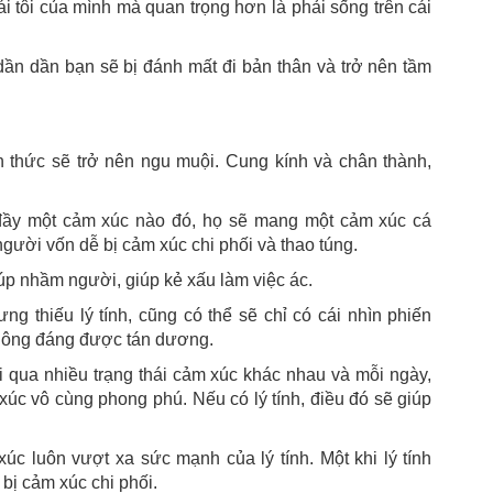
i tôi của mình mà quan trọng hơn là phải sống trên cái
dần dần bạn sẽ bị đánh mất đi bản thân và trở nên tầm
n thức sẽ trở nên ngu muội. Cung kính và chân thành,
 đầy một cảm xúc nào đó, họ sẽ mang một cảm xúc cá
người vốn dễ bị cảm xúc chi phối và thao túng.
giúp nhầm người, giúp kẻ xấu làm việc ác.
g thiếu lý tính, cũng có thể sẽ chỉ có cái nhìn phiến
 không đáng được tán dương.
ải qua nhiều trạng thái cảm xúc khác nhau và mỗi ngày,
c vô cùng phong phú. Nếu có lý tính, điều đó sẽ giúp
 luôn vượt xa sức mạnh của lý tính. Một khi lý tính
bị cảm xúc chi phối.