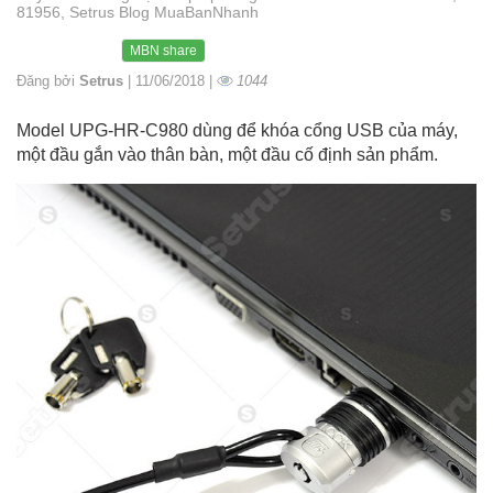
81956, Setrus Blog MuaBanNhanh
MBN share
Đăng bởi
Setrus
| 11/06/2018 |
1044
Model UPG-HR-C980 dùng để khóa cổng USB của máy,
một đầu gắn vào thân bàn, một đầu cố định sản phẩm.