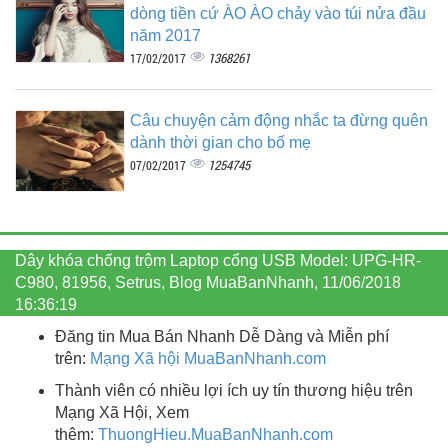
dòng tiền cứ ÀO ÀO chảy vào túi nửa đầu
năm 2017
1368261
17/02/2017
Câu chuyện cảm động nhắc ta đừng quên
dành thời gian cho bố mẹ
1254745
07/02/2017
Dây khóa chống trộm Laptop cổng USB Model: UPG-HR-
C980, 81956, Setrus, Blog MuaBanNhanh, 11/06/2018
16:36:19
Đăng tin Mua Bán Nhanh Dễ Dàng và Miễn phí
trên:
Mạng Xã hội MuaBanNhanh.com
Thành viên có nhiều lợi ích uy tín thương hiệu trên
Mạng Xã Hội, Xem
thêm:
ThuongHieu.MuaBanNhanh.
com