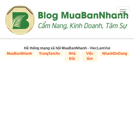
Togg
navig
Hệ thống mạng xã hội MuaBanNhanh - ViecLamVui
MuaBanNhanh
TrungTamXe
Nhà
Việc
NhanhDeDang
Đất
làm