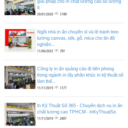
giải pháp cho in chất lượng cao số lượng
ít
1749
29/01/2020
Ngôi nhà in ấn chuyên sỉ và lẻ tranh treo
tường canvas, silk, gỗ, mica cho tín đồ
nghiện...
791
11/06/2022
Công ty in ấn quảng cáo đi tiên phong
trong ngành in lấy phân khúc in kỹ thuật số
làm thế...
1171
11/11/2019
In Kỹ Thuật Số 365 - Chuyên dịch vụ in ấn
chất lượng cao TPHCM - InKyThuatSo
2451
11/11/2019