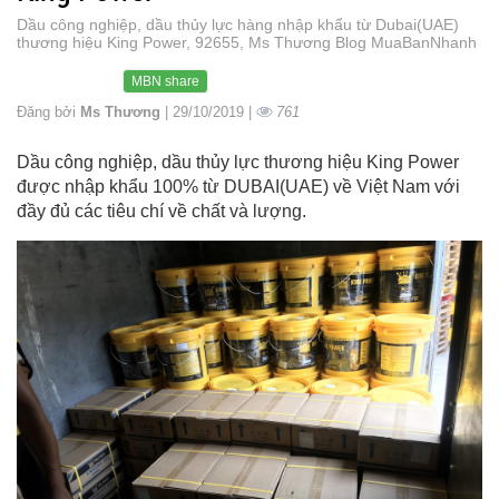
Dầu công nghiệp, dầu thủy lực hàng nhập khẩu từ Dubai(UAE)
thương hiệu King Power, 92655, Ms Thương Blog MuaBanNhanh
MBN share
Đăng bởi
Ms Thương
| 29/10/2019 |
761
Dầu công nghiệp, dầu thủy lực thương hiệu King Power
được nhập khẩu 100% từ DUBAI(UAE) về Việt Nam với
đầy đủ các tiêu chí về chất và lượng.