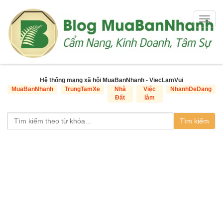
Togg
navig
Hệ thống mạng xã hội MuaBanNhanh - ViecLamVui
MuaBanNhanh
TrungTamXe
Nhà
Việc
NhanhDeDang
Đất
làm
Tìm kiếm