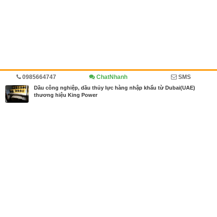
0985664747
ChatNhanh
SMS
Trang chủ
Diễn đàn
Đánh giá
Dầu công nghiệp, dầu thủy lực hàng nhập khẩu từ Dubai(UAE)
thương hiệu King Power
MBN share
>> Quảng cáo miễn phí
Dầu công nghiệp, dầu thủy lực hàng nhập khẩu từ Dubai(UAE) thương
hiệu King Power
| Diễn đàn, Đánh giá
Từ khóa tìm kiếm
Dầu công nghiệp
,
dầu thủy lực
,
dầu thủy lực hà
ng nhập khẩu từ Dubai
Bài viết liên quan Dầu công nghiệp, dầu thủy lực
hàng nhập khẩu từ Dubai(UAE) thương hiệu King