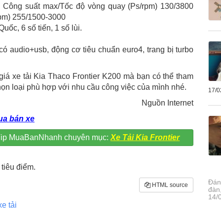
 Công suất max/Tốc độ vòng quay (Ps/rpm) 130/3800
pm) 255/1500-3000
ốc, 6 số tiến, 1 số lùi.
 có audio+usb, động cơ tiêu chuẩn euro4, trang bị turbo
iá xe tải Kia Thaco Frontier K200 mà bạn có thể tham
họn loại phù hợp với nhu cầu công việc của mình nhé.
17/0
Nguồn Internet
a bán xe
ên Vip MuaBanNhanh chuyên mục:
Xe Tải Kia Frontier
tiêu điểm.
Đánh
HTML source
đàn
14/
xe tải