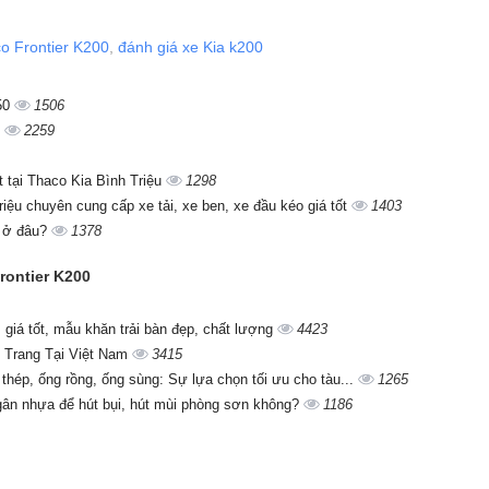
co Frontier K200
,
đánh giá xe Kia k200
250
1506
?
2259
t tại Thaco Kia Bình Triệu
1298
ệu chuyên cung cấp xe tải, xe ben, xe đầu kéo giá tốt
1403
0 ở đâu?
1378
Frontier K200
giá tốt, mẫu khăn trải bàn đẹp, chất lượng
4423
 Trang Tại Việt Nam
3415
 thép, ống rồng, ống sùng: Sự lựa chọn tối ưu cho tàu...
1265
gân nhựa để hút bụi, hút mùi phòng sơn không?
1186