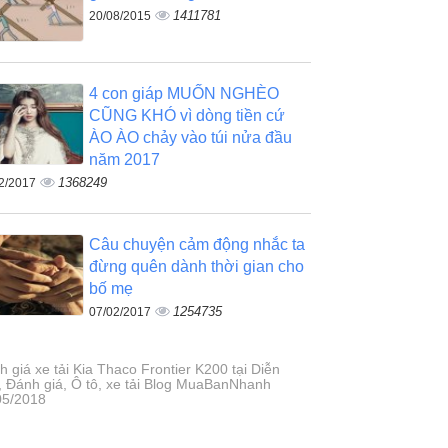
1411781
20/08/2015
4 con giáp MUỐN NGHÈO
CŨNG KHÓ vì dòng tiền cứ
ÀO ÀO chảy vào túi nửa đầu
năm 2017
1368249
2/2017
Câu chuyện cảm động nhắc ta
đừng quên dành thời gian cho
bố mẹ
1254735
07/02/2017
 giá xe tải Kia Thaco Frontier K200 tại Diễn
, Đánh giá, Ô tô, xe tải Blog MuaBanNhanh
05/2018