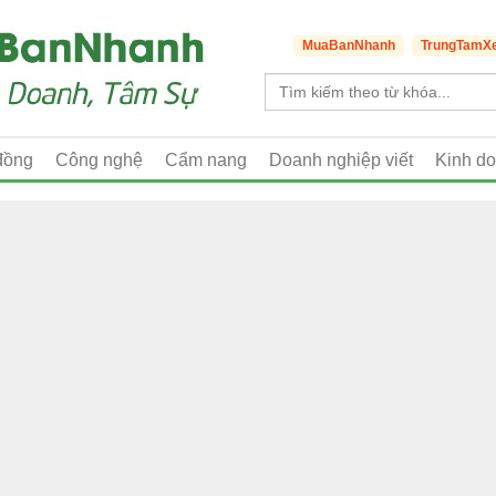
MuaBanNhanh
TrungTamX
đồng
Công nghệ
Cẩm nang
Doanh nghiệp viết
Kinh d