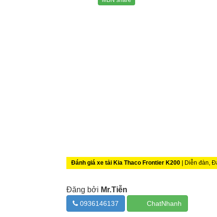
MBN share
Đánh giá xe tải Kia Thaco Frontier K200
| Diễn đàn, Đá
Đăng bởi
Mr.Tiễn
0936146137
ChatNhanh