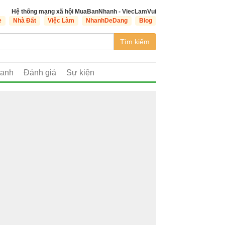
Hệ thống mạng xã hội MuaBanNhanh - ViecLamVui
e
Nhà Đất
Việc Làm
NhanhDeDang
Blog
Tìm kiếm
oanh
Đánh giá
Sự kiện