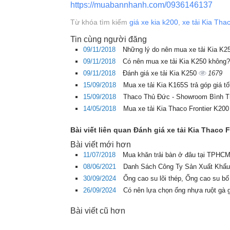
https://muabannhanh.com/0936146137
Từ khóa tìm kiếm
giá xe kia k200
,
xe tải Kia Tha
Tin cùng người đăng
09/11/2018
Những lý do nên mua xe tải Kia K
09/11/2018
Có nên mua xe tải Kia K250 không
09/11/2018
Đánh giá xe tải Kia K250
1679
15/09/2018
Mua xe tải Kia K165S trả góp giá tố
15/09/2018
Thaco Thủ Đức - Showroom Bình Tri
14/05/2018
Mua xe tải Kia Thaco Frontier K20
Bài viết liên quan Đánh giá xe tải Kia Thaco 
Bài viết mới hơn
11/07/2018
Mua khăn trải bàn ở đâu tại TPHCM 
08/06/2021
Danh Sách Công Ty Sản Xuất Khẩu
30/09/2024
Ống cao su lõi thép, Ống cao su bố
26/09/2024
Có nên lựa chọn ống nhựa ruột gà 
Bài viết cũ hơn