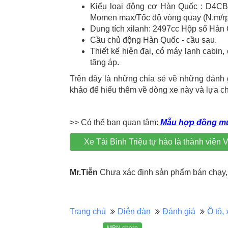
Kiểu loại động cơ Hàn Quốc : D4CB
Momen max/Tốc độ vòng quay (N.m/r
Dung tích xilanh: 2497cc Hộp số Hàn Qu
Cầu chủ động Hàn Quốc - cầu sau.
Thiết kế hiện đại, có máy lạnh cabin,
tăng áp.
Trên đây là những chia sẻ về những đánh g
khảo để hiểu thêm về dòng xe này và lựa c
>> Có thể bạn quan tâm:
Mẫu hợp đồng mu
Xe Tải Bình Triệu tự hào là thành vi
Mr.Tiễn
Chưa xác định sản phẩm bán chạy, 
Trang chủ
Diễn đàn
Đánh giá
Ô tô, 