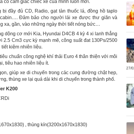
à có cảm giác chiếc xe cua mình luôn mới.
 bị đầy đủ CD, Radio, gạt tàn thuốc lá, đồng hồ taplo
nh cabin…. Đảm bảo cho người lái xe được thư giãn và
g xa, gần, vào những ngày thời tiết nóng bức…
ng dộng cơ mới Kia, Hyundai D4CB 4 kỳ 4 xi lanh thẳng
 tới 2.5 Cm3 cực kỳ mạnh mẽ, công suất đat 130Ps/2500
tiết kiệm nhiên liệu.
u chuẩn công nghệ khí thải Euro 4 thân thiện với môi
 tiêu hao nhiên liệu ít.
27/0
gọn, giúp xe di chuyển trong các cung đường chật hẹp,
ng, thùng xe lại quá dài khi di chuyển trong thành phố.
ier K200
CRDi
x1670x1830) , thùng kín(3200x1670x1830)