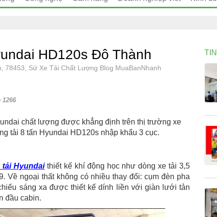
Hyundai HD120s Đô Thành
TI
nh, 78453, Sử Xe Tải Chất Lượng Blog MuaBanNhanh
1266
dai chất lượng được khẳng định trên thị trường xe
nâng tải 8 tấn Hyundai HD120s nhập khẩu 3 cục.
 tải Hyundai
thiết kế khí động học như dòng xe tải 3,5
. Về ngoại thất không có nhiều thay đổi: cụm đèn pha
iếu sáng xa được thiết kế dính liền với giàn lưới tản
n đầu cabin.