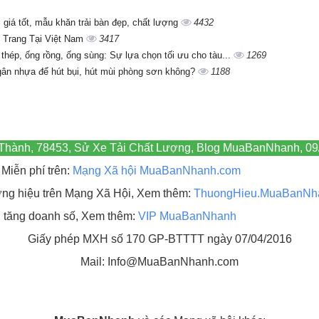
giá tốt, mẫu khăn trải bàn đẹp, chất lượng
4432
 Trang Tại Việt Nam
3417
 thép, ống rồng, ống sùng: Sự lựa chọn tối ưu cho tàu...
1269
gân nhựa để hút bụi, hút mùi phòng sơn không?
1188
 Thành, 78453, Sử Xe Tải Chất Lượng, Blog MuaBanNhanh, 09
Miễn phí trên:
Mạng Xã hội MuaBanNhanh.com
hương hiệu trên Mạng Xã Hội, Xem thêm:
ThuongHieu.MuaBanNh
, tăng doanh số, Xem thêm:
VIP MuaBanNhanh
Giấy phép MXH số 170 GP-BTTTT ngày 07/04/2016
Mail: Info@MuaBanNhanh.com