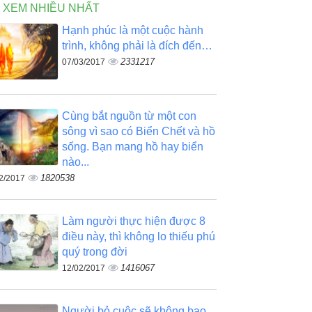
N XEM NHIỀU NHẤT
Hạnh phúc là một cuộc hành
trình, không phải là đích đến…
2331217
07/03/2017
Cùng bắt nguồn từ một con
sông vì sao có Biển Chết và hồ
sống. Bạn mang hồ hay biển
nào...
1820538
2/2017
Làm người thực hiện được 8
điều này, thì không lo thiếu phú
quý trong đời
1416067
12/02/2017
Người bỏ cuộc sẽ không bao