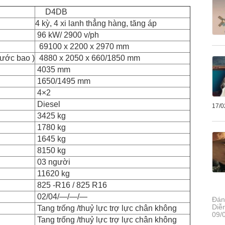
D4DB
4 kỳ, 4 xi lanh thẳng hàng, tăng áp
96 kW/ 2900 v/ph
69100 x 2200 x 2970 mm
hước bao )
4880 x 2050 x 660/1850 mm
4035 mm
1650/1495 mm
4×2
Diesel
17/0
3425 kg
1780 kg
1645 kg
8150 kg
03 người
11620 kg
825 -R16 / 825 R16
02/04/—/—/—
Đán
Diễ
Tang trống /thuỷ lực trợ lực chân không
09/
Tang trống /thuỷ lực trợ lực chân không