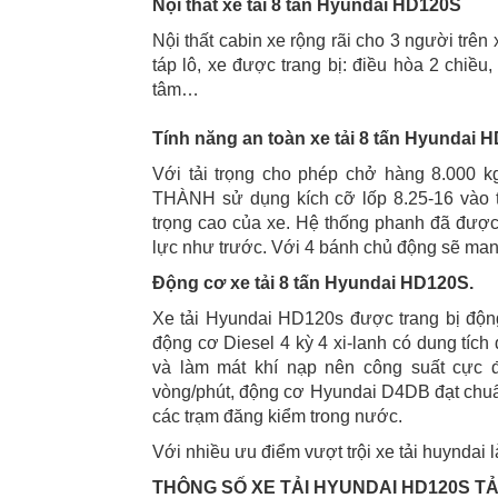
Nội thất xe tải 8 tấn Hyundai HD120S
Nội thất cabin xe rộng rãi cho 3 người trên 
táp lô, xe được trang bị: điều hòa 2 chiều
tâm…
Tính năng an toàn xe tải 8 tấn Hyundai 
Với tải trọng cho phép chở hàng 8.000 k
THÀNH sử dụng kích cỡ lốp 8.25-16 vào 
trọng cao của xe. Hệ thống phanh đã được t
lực như trước. Với 4 bánh chủ động sẽ ma
Động cơ xe tải 8 tấn Hyundai HD120S.
Xe tải Hyundai HD120s được trang bị độ
động cơ Diesel 4 kỳ 4 xi-lanh có dung tích
và làm mát khí nạp nên công suất cực 
vòng/phút, động cơ Hyundai D4DB đạt chuẩn k
các trạm đăng kiểm trong nước.
Với nhiều ưu điểm vượt trội xe tải huyndai 
THÔNG SỐ XE TẢI HYUNDAI HD120S TẢ