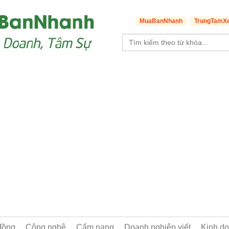
MuaBanNhanh
TrungTamX
đồng
Công nghệ
Cẩm nang
Doanh nghiệp viết
Kinh d