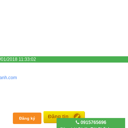
/01/2018 11:33:02
anh.
com
Miễn phí
Đăng ký
0915765696