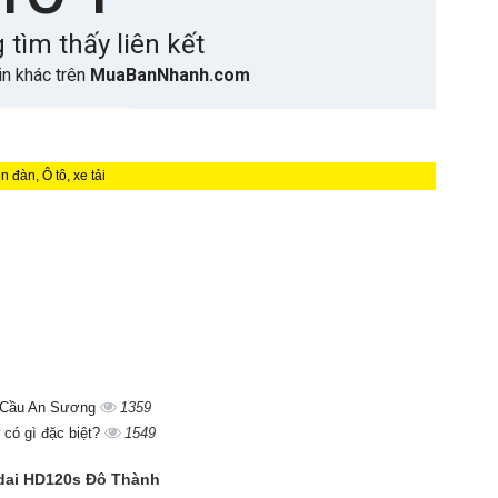
n đàn, Ô tô, xe tải
n Cầu An Sương
1359
 có gì đặc biệt?
1549
undai HD120s Đô Thành