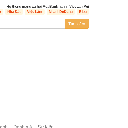
Hệ thống mạng xã hội MuaBanNhanh - ViecLamVui
e
Nhà Đất
Việc Làm
NhanhDeDang
Blog
Tìm kiếm
oanh
Đánh giá
Sự kiện