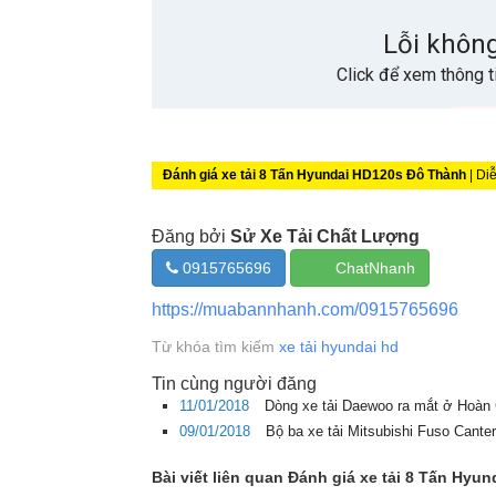
Đánh giá xe tải 8 Tấn Hyundai HD120s Đô Thành
| Diễ
Đăng bởi
Sử Xe Tải Chất Lượng
0915765696
ChatNhanh
https://muabannhanh.com/0915765696
Từ khóa tìm kiếm
xe tải hyundai hd
Tin cùng người đăng
11/01/2018
Dòng xe tải Daewoo ra mắt ở Hoà
09/01/2018
Bộ ba xe tải Mitsubishi Fuso Canter
Bài viết liên quan Đánh giá xe tải 8 Tấn Hy