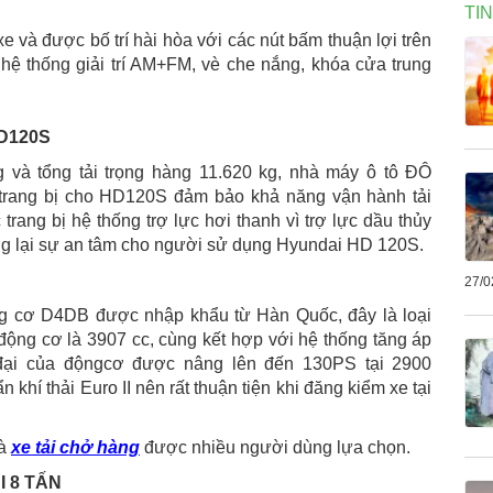
TI
xe và được bố trí hài hòa với các nút bấm thuận lợi trên
, hệ thống giải trí AM+FM, vè che nắng, khóa cửa trung
HD120S
g và tổng tải trọng hàng 11.620 kg, nhà máy ô tô ĐÔ
trang bị cho HD120S đảm bảo khả năng vận hành tải
rang bị hệ thống trợ lực hơi thanh vì trợ lực dầu thủy
ng lại sự an tâm cho người sử dụng Hyundai HD 120S.
27/0
ng cơ D4DB được nhập khẩu từ Hàn Quốc, đây là loại
 động cơ là 3907 cc, cùng kết hợp với hệ thống tăng áp
đại của độngcơ được nâng lên đến 130PS tại 2900
hí thải Euro II nên rất thuận tiện khi đăng kiểm xe tại
là
xe tải chở hàng
được nhiều người dùng lựa chọn.
I 8 TẤN