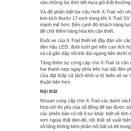
vào những lúc thời tiết mưa gió thất thường
Và để phân biệt ba cấu hình X-Trail với 
kim kích thước 17-inch trong khi X-Trail SV
mạnh mẽ hơn. Bên cạnh đó khách hàng lựa 
để chở thêm hàng hóa khi cần thiết.
Đuôi xe của X-Trail thiết kế đầy đặn với c
đèn hậu LED, đuôi lướt gió trên cao tích
và cả gân dập nổi trải dài ngang bên dưới vị
Tăng thêm sự cứng cáp cho X-Trail là cản
hai thanh nẹp ngay phía trên hai dải đèn p
cửa đặt thấp và tách khỏi vị trí biển số x
thuận tiện hơn.
Nội thất
Nissan cung cấp cho X-Trail các danh sách
hợp với thị yếu của số đông để tạo được sứ
các phiên bản có rất ít sự khác biệt về tí
sơn ngoại thất đen-đỏ, nội thất sẽ xuất h
vô-lăng không kém phần nổi bật và trẻ trung