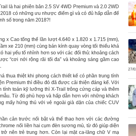
-Trail là hai phiên bản 2.5 SV 4WD Premium và 2.0 2WD
l 2018 có những ưu nhược điểm gì và có đủ hấp dẫn để
anh số trong năm 2018?!
g x Cao tổng thể lần lượt 4.640 x 1.820 x 1.715 (mm),
ầm xe 210 (mm) cùng bán kính quay vòng tối thiểu khá
 có hai yếu tố nhỉnh hơn so với các đối thủ: khoảng cách
được “cơi nới rộng rãi tối đa” và khoảng sáng gầm cao
.
27/0
há thua thiệt khi phong cách thiết kế có phần trung tính
iện Premium thì điều đó đã được cải thiện đáng kể. Với
 tính toán kỹ lưỡng thì X-Trail trông cứng cáp và thêm
ên mẫu. Từ đó phù hợp và hấp dẫn hơn với những khách
ng mấy hứng thú với vẻ ngoài già dặn của chiếc CUV
phần cản trước nổi bật và thể thao hơn với các đường
hrome nối liền hai cụm đèn sương mù, từ đó giúp diện
trở nên trẻ trung hơn. Còn lại mặt ca-lăng chữ V mạ