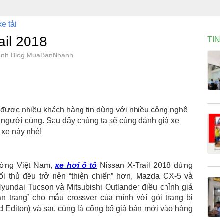
xe tải
ail 2018
TI
 Mạnh Blog MuaBanNhanh
y được nhiều khách hàng tin dùng với nhiều công nghệ
 người dùng. Sau đây chúng ta sẽ cùng đánh giá xe
 xe này nhé!
ường Việt Nam,
xe hơi ô tô
Nissan X-Trail 2018 đứng
ối thủ đều trở nên “thiện chiến” hơn, Mazda CX-5 và
yundai Tucson và Mitsubishi Outlander điều chỉnh giá
ân trang” cho mẫu crossver của mình với gói trang bị
d Editon) và sau cùng là công bố giá bán mới vào hàng