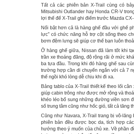
Tất cả các phiên bản X-Trail cùng có b
Mitsubishi Outlander hay Honda CR-V tron
lợi thế để X-Trail ghi điểm trước Mazda CX
Nổi bật hơn cả là hàng ghế đầu với ghế ph
lực” có chức năng hỗ trợ cột sống theo 
bơm đệm lưng sẽ giúp cơ thể bạn luôn thoải
Ở hàng ghế giữa, Nissan đã làm tốt khi t
trần xe thoáng đãng, độ rộng rãi ở mức khá
ba tựa đầu. Trong khi đó hàng ghế sau c
trường hợp cần di chuyển ngắn với cả 7 n
thế ngồi khó lòng dễ chịu khi đi xa.
Bảng tablo của X-Trail thiết kế theo lối c
giúp cabin trông như được mở rộng và thoá
khéo léo bổ sung những đường viền sơn đỏ
số trung tâm cũng như hốc gió, tất cả tăng t
Cũng như Navara, X-Trail trang bị vô-lăng 
phiên bản đều được bọc da, tích hợp các 
hướng theo ý muốn của chủ xe. Về phần đồng