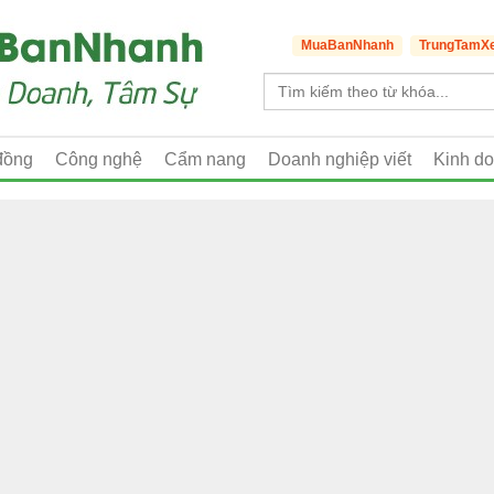
MuaBanNhanh
TrungTamX
đồng
Công nghệ
Cẩm nang
Doanh nghiệp viết
Kinh d