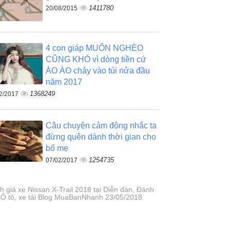
1411780
20/08/2015
4 con giáp MUỐN NGHÈO
CŨNG KHÓ vì dòng tiền cứ
ÀO ÀO chảy vào túi nửa đầu
năm 2017
1368249
2/2017
Câu chuyện cảm động nhắc ta
đừng quên dành thời gian cho
bố mẹ
1254735
07/02/2017
h giá xe Nissan X-Trail 2018 tại Diễn đàn, Đánh
, Ô tô, xe tải Blog MuaBanNhanh 23/05/2018