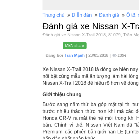
Trang chủ
Diễn đàn
Đánh giá
Ô tô, 
Đánh giá xe Nissan X-Tr
Đánh giá xe Nissan X-Trail 2018, 81079, Trần
MBN share
Đăng bởi
Trần Mạnh
| 23/05/2018 |
1394
Xe Nissan X-Trail 2018 là dòng xe hiên na
nổi bật cùng mẫu mã ấn tượng làm hài lòng
Nissan X-Trail 2018 để hiểu rõ hơn về dòng
Giới thiệu chung
Bước sang năm thứ ba góp mặt tại thị tr
trước nhiều thách thức hơn khi mà các đ
Honda CR-V ra mắt thế hệ mới trong khi H
bán. Chính vì thế, Nissan Việt Nam đã “t
Premium, các phiên bản giới hạn LE (Limte
hấp dẫn nhất phân khúc.