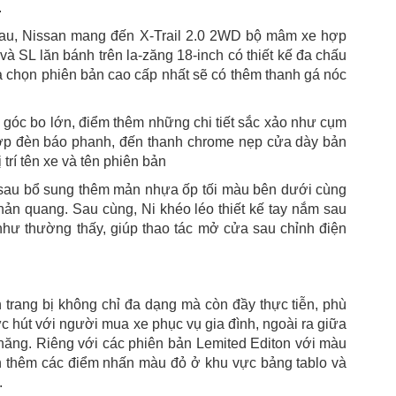
.
nhau, Nissan mang đến X-Trail 2.0 2WD bộ mâm xe hợp
 và SL lăn bánh trên la-zăng 18-inch có thiết kế đa chấu
chọn phiên bản cao cấp nhất sẽ có thêm thanh gá nóc
ác góc bo lớn, điểm thêm những chi tiết sắc xảo như cụm
 hợp đèn báo phanh, đến thanh chrome nẹp cửa dày bản
 trí tên xe và tên phiên bản
 sau bổ sung thêm mản nhựa ốp tối màu bên dưới cùng
hản quang. Sau cùng, Ni khéo léo thiết kế tay nắm sau
e như thường thấy, giúp thao tác mở cửa sau chỉnh điện
 trang bị không chỉ đa dạng mà còn đầy thực tiễn, phù
c hút với người mua xe phục vụ gia đình, ngoài ra giữa
nh năng. Riêng với các phiên bản Lemited Editon với màu
iện thêm các điểm nhấn màu đỏ ở khu vực bảng tablo và
.