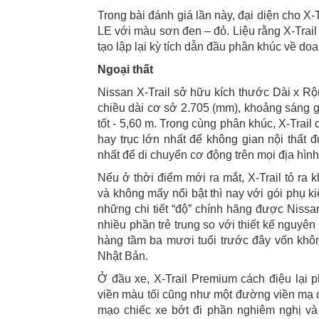
Trong bài đánh giá lần này, đại diện cho X
LE với màu sơn đen – đỏ. Liệu rằng X-Trai
tạo lập lại kỳ tích dẫn đầu phân khúc về do
Ngoại thất
Nissan X-Trail sở hữu kích thước Dài x Rộn
chiều dài cơ sở 2.705 (mm), khoảng sáng g
tốt - 5,60 m. Trong cùng phân khúc, X-Trail
hay trục lớn nhất để không gian nội thất 
nhất để di chuyển cơ động trên mọi địa hình
Nếu ở thời điểm mới ra mắt, X-Trail tỏ ra k
và không mấy nổi bật thì nay với gói phụ k
những chi tiết “độ” chính hãng được Nissan
nhiều phần trẻ trung so với thiết kế nguy
hàng tầm ba mươi tuổi trước đây vốn khô
Nhật Bản.
Ở đầu xe, X-Trail Premium cách điệu lại 
viền màu tối cũng như một đường viền mạ c
mạo chiếc xe bớt đi phần nghiêm nghị và 