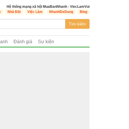
Hệ thống mạng xã hội MuaBanNhanh - ViecLamVui
e
Nhà Đất
Việc Làm
NhanhDeDang
Blog
Tìm kiếm
oanh
Đánh giá
Sự kiện