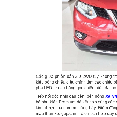
Các giữa phiên bản 2.0 2WD tuy không t
kiểu bóng chiếu điều chỉnh tầm cao chiếu b
pha LED tự cân bằng góc chiếu hiện đại hơ
Tiếp nối góc nhìn đầu tiên, bên hông
xe Ni
bộ phụ kiện Premium để kết hợp cùng các ch
kính được mạ chrome bóng bẩy. Điểm đáng 
màu thân xe, gập/chỉnh điện tích hợp dãy đ