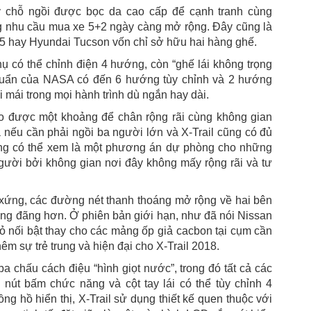
ảy chỗ ngồi được bọc da cao cấp để cạnh tranh cùng
g nhu cầu mua xe 5+2 ngày càng mở rộng. Đây cũng là
-5 hay Hyundai Tucson vốn chỉ sở hữu hai hàng ghế.
ụ có thể chỉnh điện 4 hướng, còn “ghế lái không trọng
chuẩn của NASA có đến 6 hướng tùy chỉnh và 2 hướng
 mái trong mọi hành trình dù ngắn hay dài.
ạo được một khoảng để chân rộng rãi cùng không gian
 nếu cần phải ngồi ba người lớn và X-Trail cũng có đủ
ùng có thể xem là một phương án dự phòng cho những
gười bởi không gian nơi đây không mấy rộng rãi và tư
ân xứng, các đường nét thanh thoáng mở rộng về hai bên
ng đãng hơn. Ở phiên bản giới hạn, như đã nói Nissan
 nối bật thay cho các mảng ốp giả cacbon tại cụm cần
hêm sự trẻ trung và hiện đại cho X-Trail 2018.
ba chấu cách điệu “hình giọt nước”, trong đó tất cả các
nút bấm chức năng và cột tay lái có thể tùy chỉnh 4
 hồ hiển thị, X-Trail sử dụng thiết kế quen thuộc với